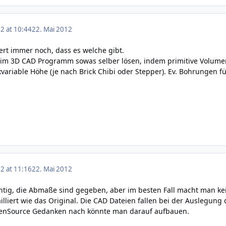
2 at 10:44
22. Mai 2012
iert immer noch, dass es welche gibt.
h im 3D CAD Programm sowas selber lösen, indem primitive Volumen
xvariable Höhe (je nach Brick Chibi oder Stepper). Ev. Bohrungen fü
2 at 11:16
22. Mai 2012
chtig, die Abmaße sind gegeben, aber im besten Fall macht man ke
ailliert wie das Original. Die CAD Dateien fallen bei der Auslegun
penSource Gedanken nach könnte man darauf aufbauen.