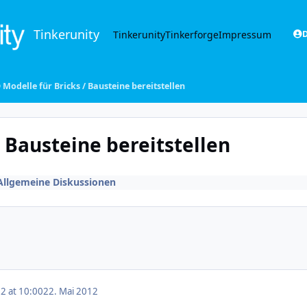
Tinkerunity
Tinkerunity
Tinkerforge
Impressum
D
Modelle für Bricks / Bausteine bereitstellen
 Bausteine bereitstellen
Allgemeine Diskussionen
2 at 10:00
22. Mai 2012