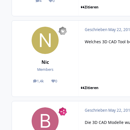
4
0
posts
Reputation
Zitieren
Geschrieben
May 22, 201
Welches 3D CAD Tool b
Nic
Members
1,4k
0
posts
Reputation
Zitieren
Geschrieben
May 22, 201
Die 3D CAD Modelle wu