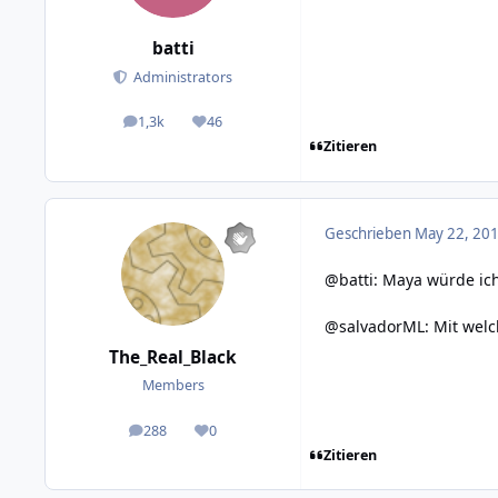
batti
Administrators
1,3k
46
posts
Reputation
Zitieren
Geschrieben
May 22, 201
@batti: Maya würde ic
@salvadorML: Mit welc
The_Real_Black
Members
288
0
posts
Reputation
Zitieren