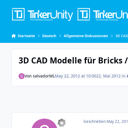
Skip to content
Startseite
Deutsch
Allgemeine Diskussionen
3D CAD 
3D CAD Modelle für Bricks /
Von
salvadorML
May 22, 2012 at 10:00
22. Mai 2012
in
Geschrieben
May 22, 201