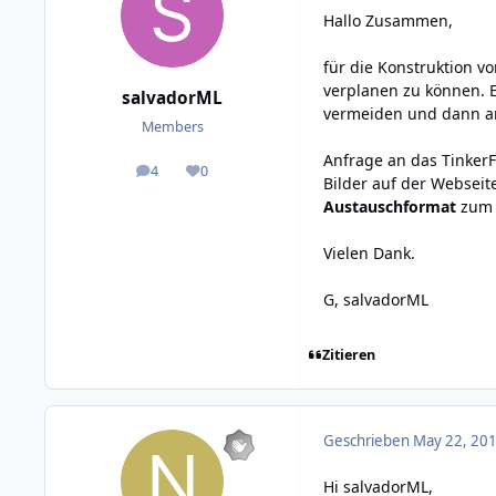
Hallo Zusammen,
für die Konstruktion v
verplanen zu können. E
salvadorML
vermeiden und dann am
Members
Anfrage an das TinkerF
4
0
posts
Reputation
Bilder auf der Webseit
Austauschformat
zum D
Vielen Dank.
G, salvadorML
Zitieren
Geschrieben
May 22, 201
Hi salvadorML,