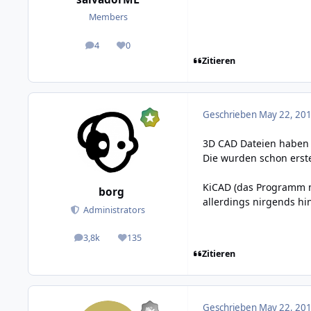
Members
4
0
posts
Reputation
Zitieren
Geschrieben
May 22, 201
3D CAD Dateien haben 
Die wurden schon erste
KiCAD (das Programm mi
borg
allerdings nirgends hin
Administrators
3,8k
135
posts
Reputation
Zitieren
Geschrieben
May 22, 201