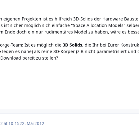
on eigenen Projekten ist es hilfreich 3D-Solids der Hardware Ba
s ist sicher möglich sich einfache "Space Allocation Models" selbe
 Ende doch ein nur rudimentäres Model zu haben, wäre es besser
orge-Team: Ist es möglich die
3D Solids
, die Ihr bei Eurer Konstru
e legen es nahe) als reine 3D-Körper (z.B nicht parametrisiert un
ownload bereit zu stellen?
2 at 10:15
22. Mai 2012