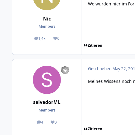
Wo wurden hier im For
Nic
Members
1,4k
0
posts
Reputation
Zitieren
Geschrieben
May 22, 201
Meines Wissens noch ni
salvadorML
Members
4
0
posts
Reputation
Zitieren