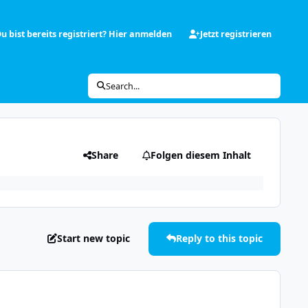
u bist bereits registriert? Hier anmelden
Jetzt registrieren
Search...
Share
Folgen diesem Inhalt
Start new topic
Reply to this topic