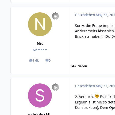
Geschrieben
May 22, 201
Sorry, die Frage impliz
Andererseits lässt sic
Bricklets haben. 40x40
Nic
Members
1,4k
0
posts
Reputation
Zitieren
Geschrieben
May 22, 201
2. Versuch.
Es ist ri
Ergebnis ist nie so det
Konstruktion). Dem O
salvadorML