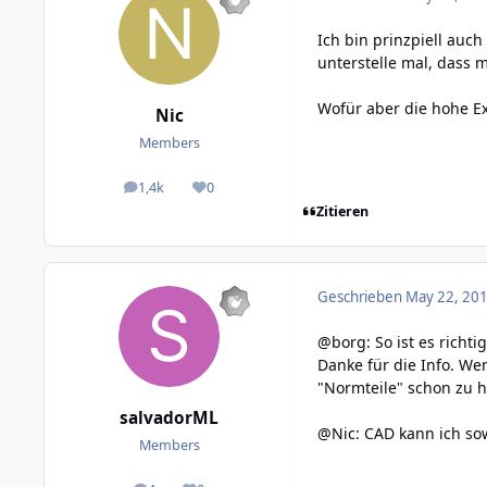
Ich bin prinzpiell auc
unterstelle mal, dass m
Wofür aber die hohe Ex
Nic
Members
1,4k
0
posts
Reputation
Zitieren
Geschrieben
May 22, 201
@borg: So ist es richti
Danke für die Info. Wen
"Normteile" schon zu h
salvadorML
@Nic: CAD kann ich so
Members