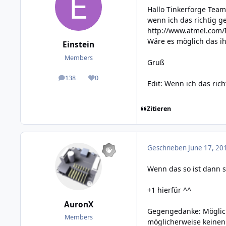
Hallo Tinkerforge Team
wenn ich das richtig 
http://www.atmel.com/
Wäre es möglich das ih
Einstein
Members
Gruß
138
0
posts
Reputation
Edit: Wenn ich das rich
Zitieren
Geschrieben
June 17, 20
Wenn das so ist dann s
+1 hierfür ^^
AuronX
Gegengedanke: Möglich
Members
möglicherweise keinen