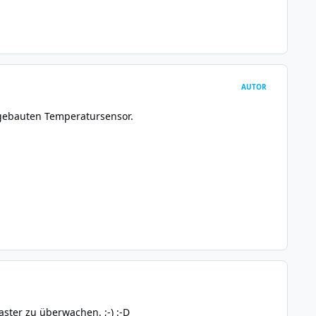
AUTOR
ngebauten Temperatursensor.
ster zu überwachen. ;-) :-D