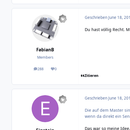
Geschrieben
June 18, 20
Du hast völlig Recht. 
FabianB
Members
288
0
posts
Reputation
Zitieren
Geschrieben
June 18, 20
Die auf dem Master si
wenn da direkt ein Sens
Das war so meine Idee