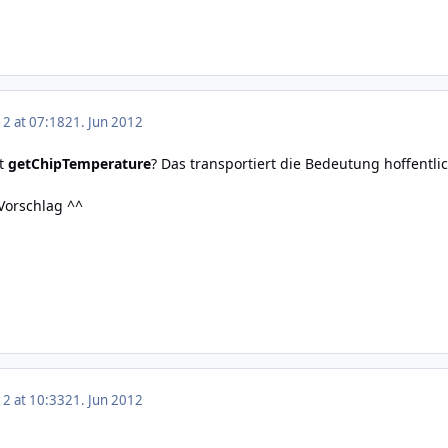
12 at 07:18
21. Jun 2012
it
getChipTemperature
? Das transportiert die Bedeutung hoffentli
 Vorschlag ^^
12 at 10:33
21. Jun 2012