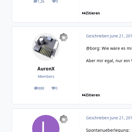
1,2k
0
posts
Reputation
Zitieren
Geschrieben
June 21, 20
@borg: Wie wäre es m
Aber mir egal, nur ein
AuronX
Members
888
0
posts
Reputation
Zitieren
Geschrieben
June 21, 20
Spontanueberlegung: