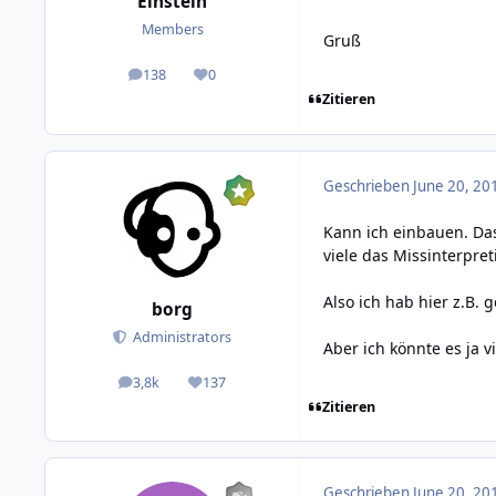
Einstein
Members
Gruß
138
0
posts
Reputation
Zitieren
Geschrieben
June 20, 20
Kann ich einbauen. Das
viele das Missinterpre
Also ich hab hier z.B.
borg
Administrators
Aber ich könnte es ja 
3,8k
137
posts
Reputation
Zitieren
Geschrieben
June 20, 20