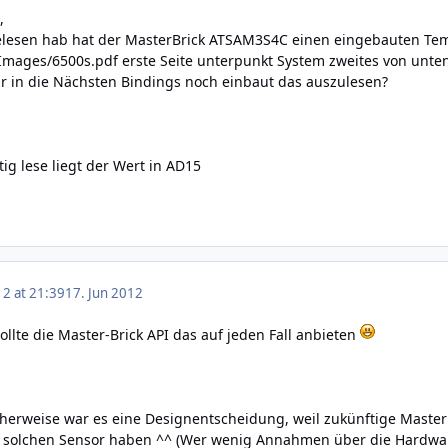
,
gelesen hab hat der MasterBrick ATSAM3S4C einen eingebauten Te
Images/6500s.pdf
erste Seite unterpunkt System zweites von unten
r in die Nächsten Bindings noch einbaut das auszulesen?
tig lese liegt der Wert in AD15
12 at 21:39
17. Jun 2012
ollte die Master-Brick API das auf jeden Fall anbieten
erweise war es eine Designentscheidung, weil zukünftige Masterb
 solchen Sensor haben ^^ (Wer wenig Annahmen über die Hardware t