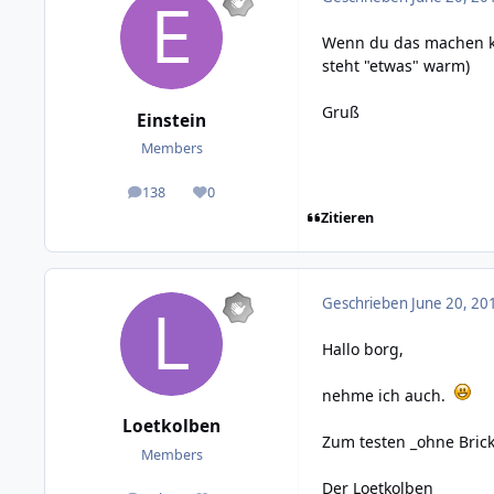
Wenn du das machen kö
steht "etwas" warm)
Gruß
Einstein
Members
138
0
posts
Reputation
Zitieren
Geschrieben
June 20, 20
Hallo borg,
nehme ich auch.
Loetkolben
Zum testen _ohne Brickl
Members
Der Loetkolben