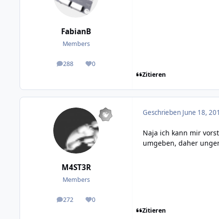
FabianB
Members
288
0
posts
Reputation
Zitieren
Geschrieben
June 18, 20
Naja ich kann mir vors
umgeben, daher ungenau
M4ST3R
Members
272
0
posts
Reputation
Zitieren