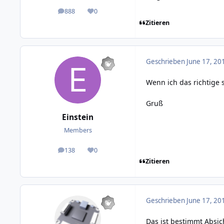
888
0
posts
Reputation
Zitieren
Geschrieben
June 17, 20
Wenn ich das richtige
Gruß
Einstein
Members
138
0
posts
Reputation
Zitieren
Geschrieben
June 17, 20
Das ist bestimmt Absic