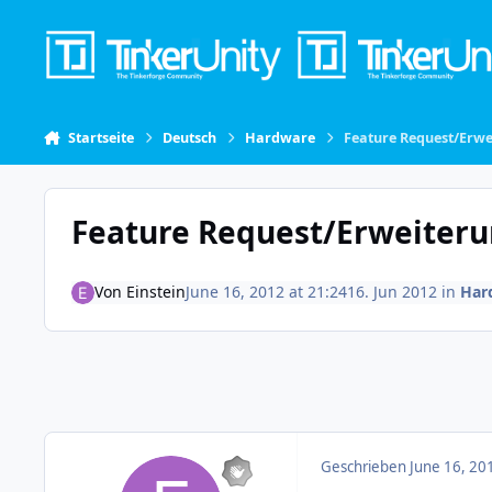
Skip to content
Startseite
Deutsch
Hardware
Feature Request/Erwe
Feature Request/Erweiteru
Von
Einstein
June 16, 2012 at 21:24
16. Jun 2012
in
Har
Geschrieben
June 16, 20