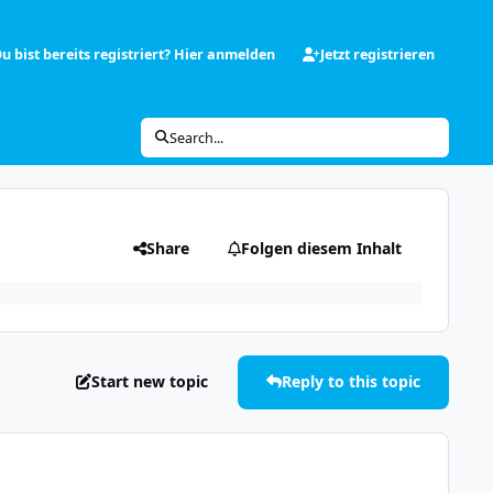
u bist bereits registriert? Hier anmelden
Jetzt registrieren
Search...
Share
Folgen diesem Inhalt
Start new topic
Reply to this topic