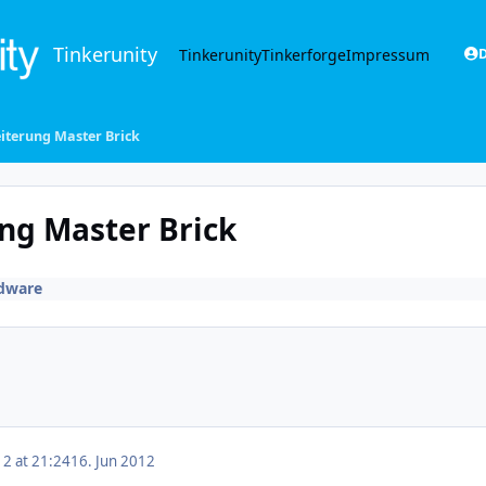
Tinkerunity
Tinkerunity
Tinkerforge
Impressum
D
iterung Master Brick
ng Master Brick
dware
12 at 21:24
16. Jun 2012