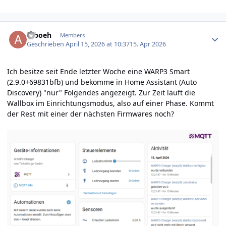
Author stats
arboeh
Members
Geschrieben
April 15, 2026 at 10:37
15. Apr 2026
Ich besitze seit Ende letzter Woche eine WARP3 Smart
(2.9.0+69831bfb) und bekomme in Home Assistant (Auto
Discovery) "nur" Folgendes angezeigt. Zur Zeit läuft die
Wallbox im Einrichtungsmodus, also auf einer Phase. Kommt
der Rest mit einer der nächsten Firmwares noch?