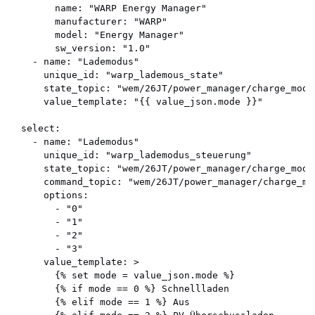
        name: "WARP Energy Manager"

        manufacturer: "WARP"

        model: "Energy Manager"

        sw_version: "1.0"

    - name: "Lademodus"

      unique_id: "warp_lademous_state"

      state_topic: "wem/26JT/power_manager/charge_mode"
      value_template: "{{ value_json.mode }}"

  select:

    - name: "Lademodus"

      unique_id: "warp_lademodus_steuerung"

      state_topic: "wem/26JT/power_manager/charge_mode"
      command_topic: "wem/26JT/power_manager/charge_mod
      options:

        - "0"

        - "1"

        - "2"

        - "3"

      value_template: >

        {% set mode = value_json.mode %}

        {% if mode == 0 %} Schnellladen 

        {% elif mode == 1 %} Aus 
