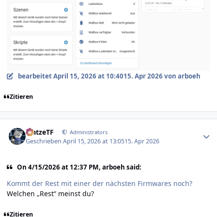
bearbeitet
April 15, 2026 at 10:40
15. Apr 2026
von arboeh
Zitieren
Author stats
MatzeTF
Administrators
Geschrieben
April 15, 2026 at 13:05
15. Apr 2026
On 4/15/2026 at 12:37 PM, arboeh said:
Kommt der Rest mit einer der nächsten Firmwares noch?
Welchen „Rest“ meinst du?
Zitieren