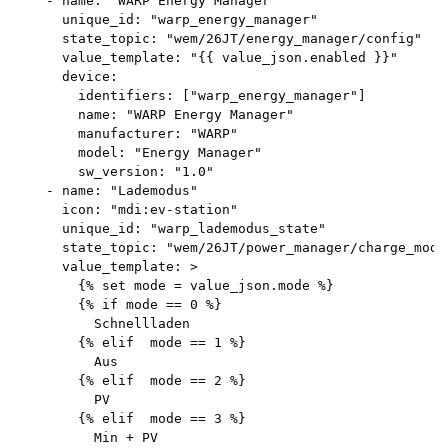
    - name: "WARP Energy Manager"

      unique_id: "warp_energy_manager"

      state_topic: "wem/26JT/energy_manager/config"

      value_template: "{{ value_json.enabled }}"

      device:

        identifiers: ["warp_energy_manager"]

        name: "WARP Energy Manager"

        manufacturer: "WARP"

        model: "Energy Manager"

        sw_version: "1.0"

    - name: "Lademodus"

      icon: "mdi:ev-station"

      unique_id: "warp_lademodus_state"

      state_topic: "wem/26JT/power_manager/charge_mode"
      value_template: >

        {% set mode = value_json.mode %}

        {% if mode == 0 %}

          Schnellladen

        {% elif  mode == 1 %}

          Aus

        {% elif  mode == 2 %}

          PV

        {% elif  mode == 3 %}

          Min + PV
