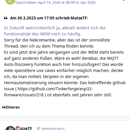
Geschrieben
April 14, 2026 at 08:30
14. Apr 2026
Am 30.3.2023 um 17:05 schrieb MatzeTF:
In Zukunft wahrscheinlich ja, aktuell ändert sich die
Funktionalität des WEM noch zu häufig.
Sorry für die Nekromantie, aber das ist der sinnvollste
Thread, den ich zu dem Thema finden konnte.
Es sind jetzt drei Jahre vergangen und der WEM steht bereits
auf ganz anderen Füßen. Wäre es wohl denkbar, die MQTT
Auto-Discovery Funktion auch hier hinzuzufügen? Das würde
viele speziellere use cases einfacher möglich machen, denke
ich, da man mittels Skripten in der eigenen
Heimautomatisierung steuern könnte. Das betreffende github
issue (
https://github.com/Tinkerforge/esp32-
firmware/issues/218
) ist ebenfalls seit Jahren sehr still.
Zitieren
Author stats
MatzeTF
Administrators