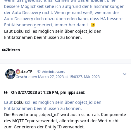
Wenn das gewünscht ist, können wir das einbauen. Eine
bessere Möglichkeit sehe ich aufgrund der Einschränkungen
der Auto Discovery nicht. Wenn jemand weiß, wie man die
Auto Discovery doch dazu überreden kann, dass HA bessere
Entitätsnamen generiert, immer her damit.
🙂
Laut
Doku
soll es möglich sein über object_id den
Entitätsnamen beeinflussen zu können.
Zitieren
Author stats
MatzeTF
Administrators
Geschrieben
March 27, 2023 at 15:03
27. Mär 2023
On 3/27/2023 at 1:26 PM, philipps said:
Laut
Doku
soll es möglich sein über object_id den
Entitätsnamen beeinflussen zu können.
Die Bezeichnung „object_id“ wird auch schon als Komponente
des MQTT-Topic verwendet, allerdings wird der Wert nicht
zum Generieren der Entity ID verwendet.