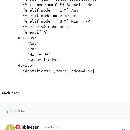
        {% if mode == 0 %} Schnellladen 

        {% elif mode == 1 %} Aus 

        {% elif mode == 2 %} PV 

        {% elif mode == 3 %} Min + PV 

        {% else %} Unbekannt 

        {% endif %}

      options:

        - "Aus"

        - "PV"

        - "Min + PV"

        - "Schnellladen"

      device:

Zitieren
1 year later...
Author stats
laubblaeser
Members