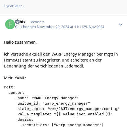
1 year later...
Author stats
Fabix
Members
Geschrieben
November 29, 2024 at 11:11
29. Nov 2024
Hallo zusammen,
ich versuche aktuell den WARP Energy Manager per mqtt in
HomeAssistant zu integrieren und scheitere an der
Benennung der verschiedenen Lademodi.
Mein YAML:
mqtt:

  sensor:

    - name: "WARP Energy Manager"

      unique_id: "warp_energy_manager"

      state_topic: "wem/26JT/energy_manager/config"

      value_template: "{{ value_json.enabled }}"

      device:

        identifiers: ["warp_energy_manager"]
