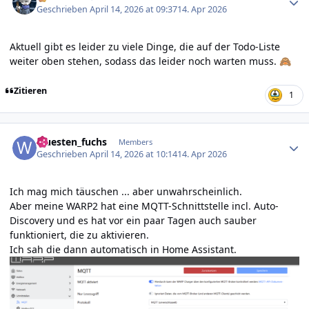
Geschrieben
April 14, 2026 at 09:37
14. Apr 2026
Aktuell gibt es leider zu viele Dinge, die auf der Todo-Liste
weiter oben stehen, sodass das leider noch warten muss.
🙈
Zitieren
1
Author stats
wuesten_fuchs
Members
Geschrieben
April 14, 2026 at 10:14
14. Apr 2026
Ich mag mich täuschen ... aber unwahrscheinlich.
Aber meine WARP2 hat eine MQTT-Schnittstelle incl. Auto-
Discovery und es hat vor ein paar Tagen auch sauber
funktioniert, die zu aktivieren.
Ich sah die dann automatisch in Home Assistant.