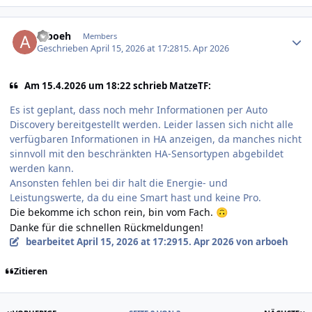
Author stats
arboeh
Members
Geschrieben
April 15, 2026 at 17:28
15. Apr 2026
Am 15.4.2026 um 18:22 schrieb MatzeTF:
Es ist geplant, dass noch mehr Informationen per Auto
Discovery bereitgestellt werden. Leider lassen sich nicht alle
verfügbaren Informationen in HA anzeigen, da manches nicht
sinnvoll mit den beschränkten HA-Sensortypen abgebildet
werden kann.
Ansonsten fehlen bei dir halt die Energie- und
Leistungswerte, da du eine Smart hast und keine Pro.
Die bekomme ich schon rein, bin vom Fach.
🙃
Danke für die schnellen Rückmeldungen!
bearbeitet
April 15, 2026 at 17:29
15. Apr 2026
von arboeh
Zitieren