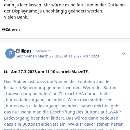
dann ja leer lassen. Mir würde es helfen. Und in der Gui kann
der Displayname ja unabhängig geändert werden.
Vielen Dank.
Zitieren
Author stats
philipps
Members
Geschrieben
March 27, 2023 at 11:26
27. Mär 2023
Am 27.3.2023 um 11:10 schrieb MatzeTF:
Das Problem ist, dass die Namen der Entitäten aus der
lesbaren Benennung generiert werden. Wenn der Button
„Ladevorgang beenden“ heißt, macht HA daraus halt
„button.ladevorgang_beenden“. Wenn man stattdessen
„button.warp1_ladevorgang_beenden“ haben möchte, geht
das nur, wenn man die Beschriftung des Buttons auf „WARP1
Ladevorgang beenden“ ändert. Das würde dann bedeuten,
dass alle Buttons/Felder/etc ein „WARP1“ davor stehen hätten.