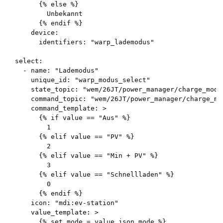
        {% else %}

          Unbekannt

        {% endif %}

      device:

        identifiers: "warp_lademodus"

  select:

    - name: "Lademodus"

      unique_id: "warp_modus_select"

      state_topic: "wem/26JT/power_manager/charge_mode"
      command_topic: "wem/26JT/power_manager/charge_mod
      command_template: >

        {% if value == "Aus" %}

          1

        {% elif value == "PV" %}

          2

        {% elif value == "Min + PV" %}

          3

        {% elif value == "Schnellladen" %}

          0

        {% endif %}

      icon: "mdi:ev-station"

      value_template: >

        {% set mode = value_json.mode %}
