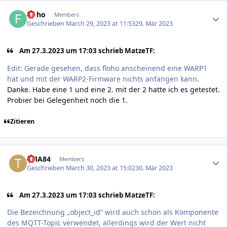
Author stats
floho
Members
Geschrieben
March 29, 2023 at 11:53
29. Mär 2023
Am 27.3.2023 um 17:03 schrieb MatzeTF:
Edit: Gerade gesehen, dass floho anscheinend eine WARP1
hat und mit der WARP2-Firmware nichts anfangen kann.
Danke. Habe eine 1 und eine 2. mit der 2 hatte ich es getestet.
Probier bei Gelegenheit noch die 1.
Zitieren
Author stats
TMA84
Members
Geschrieben
March 30, 2023 at 15:02
30. Mär 2023
Am 27.3.2023 um 17:03 schrieb MatzeTF:
Die Bezeichnung „object_id“ wird auch schon als Komponente
des MQTT-Topic verwendet, allerdings wird der Wert nicht