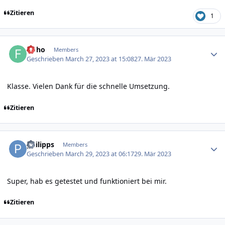
Zitieren
1
Author stats
floho
Members
Geschrieben
March 27, 2023 at 15:08
27. Mär 2023
Klasse. Vielen Dank für die schnelle Umsetzung.
Zitieren
Author stats
philipps
Members
Geschrieben
March 29, 2023 at 06:17
29. Mär 2023
Super, hab es getestet und funktioniert bei mir.
Zitieren