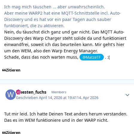
Ich mag mich täuschen ... aber unwahrscheinlich.
Aber meine WARP2 hat eine MQTT-Schnittstelle incl. Auto-
Discovery und es hat vor ein paar Tagen auch sauber
funktioniert, die zu aktivieren.
Nein, du täuschst dich ganz und gar nicht. Das MQTT Auto-
Discovery des Warp Charger steht solide da und funktioniert
einwandfrei, soweit ich das beurteilen kann. Mir geht's hier
um den WEM, also den Warp Energy Manager.
Schade, dass das noch warten muss,
. :(
@MatzeTF
Zitieren
Author stats
wuesten_fuchs
Members
Geschrieben
April 14, 2026 at 19:41
14. Apr 2026
Tut mir leid. Ich hatte Deinen Text anders herum verstanden.
Das es im WEM funktioniere und in der WARP nicht.
Zitieren