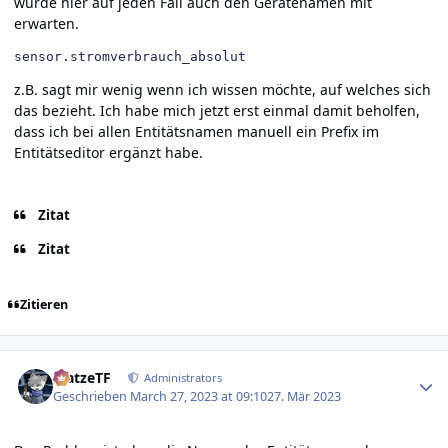
würde hier auf jeden Fall auch den Gerätenamen mit
erwarten.
sensor
.
stromverbrauch_absolut
z.B. sagt mir wenig wenn ich wissen möchte, auf welches sich
das bezieht. Ich habe mich jetzt erst einmal damit beholfen,
dass ich bei allen Entitätsnamen manuell ein Prefix im
Entitätseditor ergänzt habe.
Zitat
Zitat
Zitieren
Author stats
MatzeTF
Administrators
Geschrieben
March 27, 2023 at 09:10
27. Mär 2023