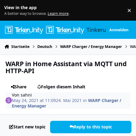
Skip to content
View in the app
×
Di
A better way to browse.
Learn more
.
Tinkerunity
Anmelden
Startseite
Deutsch
WARP Charger / Energy Manager
WA
WARP in Home Assistant via MQTT und
HTTP-API
Share
Folgen diesem Inhalt
Von
sahni
May 24, 2021 at 11:09
24. Mai 2021
in
WARP Charger /
Energy Manager
Start new topic
Reply to this topic