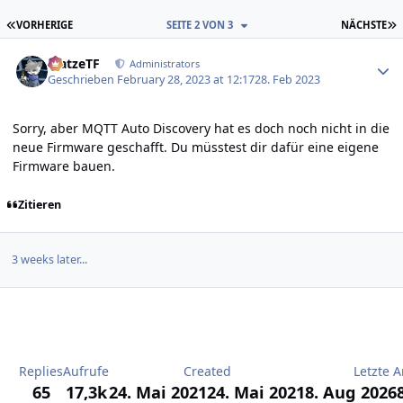
ERSTE SEITE
L
VORHERIGE
SEITE 2 VON 3
NÄCHSTE
Author stats
MatzeTF
Administrators
Geschrieben
February 28, 2023 at 12:17
28. Feb 2023
Sorry, aber MQTT Auto Discovery hat es doch noch nicht in die
neue Firmware geschafft. Du müsstest dir dafür eine eigene
Firmware bauen.
Zitieren
3 weeks later...
Replies
Aufrufe
Created
Letzte A
65
17,3k
24. Mai 2021
24. Mai 2021
8. Aug 2026