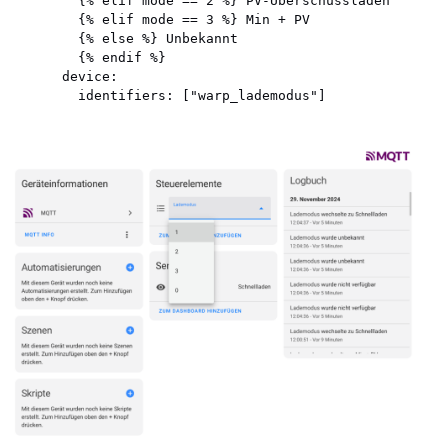
        {% elif mode == 2 %} PV-Überschussladen 

        {% elif mode == 3 %} Min + PV 

        {% else %} Unbekannt 

        {% endif %}

      device:
