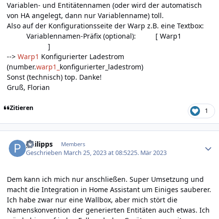
Variablen- und Entitätennamen (oder wird der automatisch
von HA angelegt, dann nur Variablenname) toll.
Also auf der Konfigurationsseite der Warp z.B. eine Textbox:
Variablennamen-Präfix (optional): [ Warp1
]
-->
Warp1
Konfigurierter Ladestrom
(number.
warp1_
konfigurierter_ladestrom)
Sonst (technisch) top. Danke!
Gruß, Florian
Zitieren
1
Author stats
philipps
Members
Geschrieben
March 25, 2023 at 08:52
25. Mär 2023
Dem kann ich mich nur anschließen. Super Umsetzung und
macht die Integration in Home Assistant um Einiges sauberer.
Ich habe zwar nur eine Wallbox, aber mich stört die
Namenskonvention der generierten Entitäten auch etwas. Ich