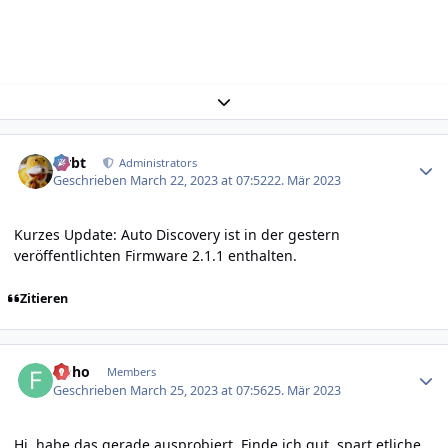
Expand topic overview
Author stats
rtrbt
Administrators
Geschrieben
March 22, 2023 at 07:52
22. Mär 2023
Kurzes Update: Auto Discovery ist in der gestern
veröffentlichten Firmware 2.1.1 enthalten.
Zitieren
Author stats
floho
Members
Geschrieben
March 25, 2023 at 07:56
25. Mär 2023
Hi, habe das gerade ausprobiert. Finde ich gut, spart etliche