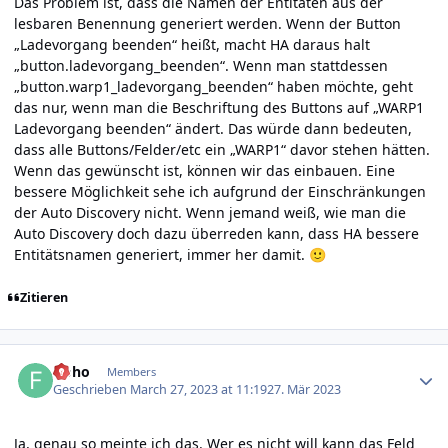
Das Problem ist, dass die Namen der Entitäten aus der
lesbaren Benennung generiert werden. Wenn der Button
„Ladevorgang beenden“ heißt, macht HA daraus halt
„button.ladevorgang_beenden“. Wenn man stattdessen
„button.warp1_ladevorgang_beenden“ haben möchte, geht
das nur, wenn man die Beschriftung des Buttons auf „WARP1
Ladevorgang beenden“ ändert. Das würde dann bedeuten,
dass alle Buttons/Felder/etc ein „WARP1“ davor stehen hätten.
Wenn das gewünscht ist, können wir das einbauen. Eine
bessere Möglichkeit sehe ich aufgrund der Einschränkungen
der Auto Discovery nicht. Wenn jemand weiß, wie man die
Auto Discovery doch dazu überreden kann, dass HA bessere
Entitätsnamen generiert, immer her damit.
🙂
Zitieren
Author stats
floho
Members
Geschrieben
March 27, 2023 at 11:19
27. Mär 2023
Ja, genau so meinte ich das. Wer es nicht will kann das Feld