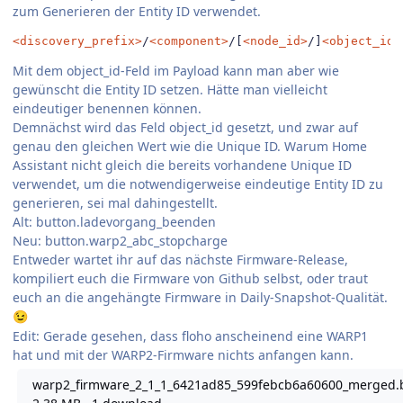
zum Generieren der Entity ID verwendet.
<discovery_prefix>
/
<component>
/[
<node_id>
/]
<object_id>
Mit dem object_id-Feld im Payload kann man aber wie
gewünscht die Entity ID setzen. Hätte man vielleicht
eindeutiger benennen können.
Demnächst wird das Feld object_id gesetzt, und zwar auf
genau den gleichen Wert wie die Unique ID. Warum Home
Assistant nicht gleich die bereits vorhandene Unique ID
verwendet, um die notwendigerweise eindeutige Entity ID zu
generieren, sei mal dahingestellt.
Alt: button.ladevorgang_beenden
Neu: button.warp2_abc_stopcharge
Entweder wartet ihr auf das nächste Firmware-Release,
kompiliert euch die Firmware von Github selbst, oder traut
euch an die angehängte Firmware in Daily-Snapshot-Qualität.
😉
Edit: Gerade gesehen, dass floho anscheinend eine WARP1
hat und mit der WARP2-Firmware nichts anfangen kann.
warp2_firmware_2_1_1_6421ad85_599febcb6a60600_merged.