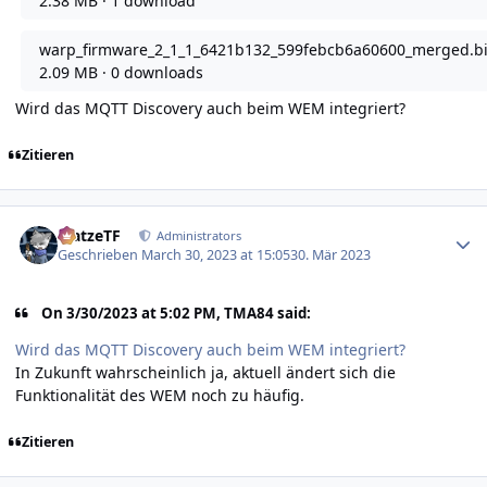
2.38 MB
·
1 download
warp_firmware_2_1_1_6421b132_599febcb6a60600_merged.b
2.09 MB
·
0 downloads
Wird das MQTT Discovery auch beim WEM integriert?
Zitieren
Author stats
MatzeTF
Administrators
Geschrieben
March 30, 2023 at 15:05
30. Mär 2023
On 3/30/2023 at 5:02 PM, TMA84 said:
Wird das MQTT Discovery auch beim WEM integriert?
In Zukunft wahrscheinlich ja, aktuell ändert sich die
Funktionalität des WEM noch zu häufig.
Zitieren