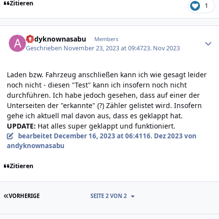
Zitieren
1
Author stats
andyknownasabu
Members
Geschrieben
November 23, 2023 at 09:47
23. Nov 2023
Laden bzw. Fahrzeug anschließen kann ich wie gesagt leider
noch nicht - diesen "Test" kann ich insofern noch nicht
durchführen. Ich habe jedoch gesehen, dass auf einer der
Unterseiten der "erkannte" (?) Zähler gelistet wird. Insofern
gehe ich aktuell mal davon aus, dass es geklappt hat.
UPDATE:
Hat alles super geklappt und funktioniert.
bearbeitet
December 16, 2023 at 06:41
16. Dez 2023
von
andyknownasabu
Zitieren
ERSTE SEITE
VORHERIGE
SEITE 2 VON 2