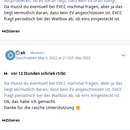
ausprobieren, ob es daran liegt, dass kein EV dran hängt.
Da musst du eventuell bei EVCC nochmal fragen, aber ja das
liegt vermutlich daran, dass kein EV angeschlossen ist. EVCC
fragt periodisch bei der Wallbox ab, ob eins eingesteckt ist.
Zitieren
Author stats
oheli
Members
Geschrieben
May 5, 2022 at 21:52
5. Mai 2022
vor 12 Stunden schrieb rtrbt:
Da musst du eventuell bei EVCC nochmal fragen, aber ja das
liegt vermutlich daran, dass kein EV angeschlossen ist. EVCC
fragt periodisch bei der Wallbox ab, ob eins eingesteckt ist.
Ok, das habe ich gemacht.
Danke für die rasche Unterstützung
🙂
Zitieren