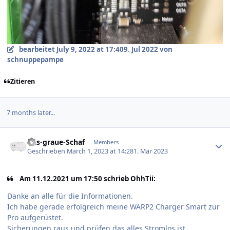
bearbeitet
July 9, 2022 at 17:40
9. Jul 2022
von
schnuppepampe
Zitieren
7 months later...
Author stats
Das-graue-Schaf
Members
Geschrieben
March 1, 2023 at 14:28
1. Mär 2023
Am 11.12.2021 um 17:50 schrieb OhhTii:
Danke an alle für die Informationen.
Ich habe gerade erfolgreich meine WARP2 Charger Smart zur
Pro aufgerüstet.
Sicherungen raus und prüfen das alles Stromlos ist.