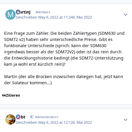
Author stats
MartinJ
Members
Geschrieben
May 6, 2022 at 11:24
6. Mai 2022
Eine Frage zum Zähler. Die beiden Zählertypen (SDM630 und
SDM72 v2) haben sehr unterschiedliche Preise. Gibt es
funktionale Unterschiede (sprich: kann der SDM630
irgendwas besser als der SDM72V2) oder ist das rein durch
die Entwicklungshistorie bedingt (die SDM72-Unterstützung
kam ja wohl erst kürzlich rein)?
Martin (der alle Brocken inzwischen daliegen hat, jetzt kann
der Solateur kommen...)
Zitieren
Author stats
rtrbt
Administrators
Geschrieben
May 6, 2022 at 12:12
6. Mai 2022