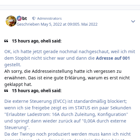
Author stats
rtrbt
Administrators
Geschrieben
May 5, 2022 at 09:00
5. Mai 2022
15 hours ago, oheli said:
OK, ich hatte jetzt gerade nochmal nachgeschaut, weil ich mit
dem Stopbit nicht sicher war und dann die
Adresse auf 001
gestellt.
Ah sorry, die Addresseinstellung hatte ich vergessen zu
erwähnen. Das ist eine gute Erklärung, warum es erst nicht
geklappt hat.
15 hours ago, oheli said:
Die externe Steuerung (EVCC) ist standardmäßig blockiert;
wenn ich sie freigebe zeigt es im STATUS ein paar Sekunden
"Erlaubter Ladestrom: 16A durch Zuleitung, Konfiguration"
und springt dann wieder zurück auf "0,00A durch externe
Steuerung".
Da der Twingo noch produziert werden muss kann ich nicht