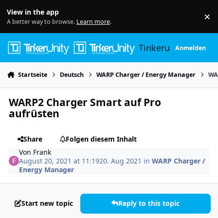
Skip to content
View in the app
×
Di
A better way to browse.
Learn more
.
Tinkerunity
Anmelden
Startseite
Deutsch
WARP Charger / Energy Manager
WA
WARP2 Charger Smart auf Pro
aufrüsten
Share
Folgen diesem Inhalt
Von
Frank
August 20, 2021 at 11:19
20. Aug 2021
in
WARP Charger /
Energy Manager
Start new topic
Reply to this topic