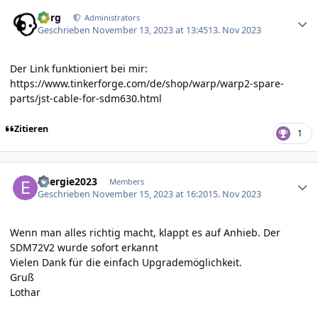
Author stats
borg
Administrators
Geschrieben
November 13, 2023 at 13:45
13. Nov 2023
Der Link funktioniert bei mir:
https://www.tinkerforge.com/de/shop/warp/warp2-spare-
parts/jst-cable-for-sdm630.html
Zitieren
1
Author stats
energie2023
Members
Geschrieben
November 15, 2023 at 16:20
15. Nov 2023
Wenn man alles richtig macht, klappt es auf Anhieb. Der
SDM72V2 wurde sofort erkannt
Vielen Dank für die einfach Upgrademöglichkeit.
Gruß
Lothar