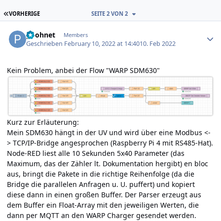
ERSTE SEITE
VORHERIGE
SEITE 2 VON 2
Author stats
poohnet
Members
Geschrieben
February 10, 2022 at 14:40
10. Feb 2022
Kein Problem, anbei der Flow "WARP SDM630"
Kurz zur Erläuterung:
Mein SDM630 hängt in der UV und wird über eine Modbus <-
> TCP/IP-Bridge angesprochen (Raspberry Pi 4 mit RS485-Hat).
Node-RED liest alle 10 Sekunden 5x40 Parameter (das
Maximum, das der Zähler lt. Dokumentation hergibt) en bloc
aus, bringt die Pakete in die richtige Reihenfolge (da die
Bridge die parallelen Anfragen u. U. puffert) und kopiert
diese dann in einen großen Buffer. Der Parser erzeugt aus
dem Buffer ein Float-Array mit den jeweiligen Werten, die
dann per MQTT an den WARP Charger gesendet werden.