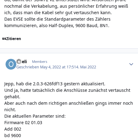
nochmal die Verkabelung, aus persönlicher Erfahrung weiß
ich, dass man die Kabel sehr gut vertauschen kann.
Das EVSE sollte die Standardparameter des Zählers
kommunizieren, also Half-Duplex, 9600 Baud, 8N1.
Zitieren
Author stats
oheli
Members
Geschrieben
May 4, 2022 at 17:51
4. Mai 2022
Jepp, hab die 2.0.3-626fdf13 gestern aktualisiert.
Und ja, hatte tatsächlich die Anschlüsse zunächst vertauscht
gehabt.
Aber auch nach dem richtigen anschließen gings immer noch
nicht.
Die aktuellen Parameter sind:
Firmware 02 01.03
Add 002
bd 9600