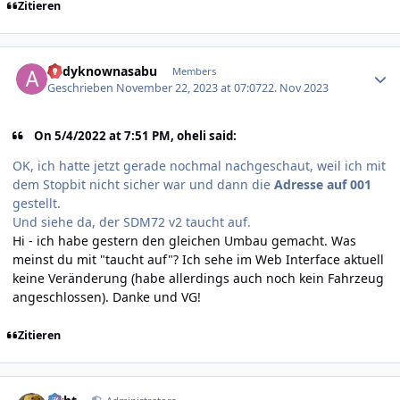
Zitieren
Author stats
andyknownasabu
Members
Geschrieben
November 22, 2023 at 07:07
22. Nov 2023
On 5/4/2022 at 7:51 PM, oheli said:
OK, ich hatte jetzt gerade nochmal nachgeschaut, weil ich mit
dem Stopbit nicht sicher war und dann die
Adresse auf 001
gestellt.
Und siehe da, der SDM72 v2 taucht auf.
Hi - ich habe gestern den gleichen Umbau gemacht. Was
meinst du mit "taucht auf"? Ich sehe im Web Interface aktuell
keine Veränderung (habe allerdings auch noch kein Fahrzeug
angeschlossen). Danke und VG!
Zitieren
Author stats