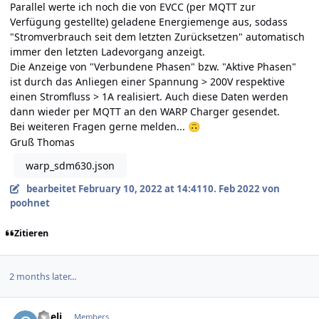
Parallel werte ich noch die von EVCC (per MQTT zur
Verfügung gestellte) geladene Energiemenge aus, sodass
"Stromverbrauch seit dem letzten Zurücksetzen" automatisch
immer den letzten Ladevorgang anzeigt.
Die Anzeige von "Verbundene Phasen" bzw. "Aktive Phasen"
ist durch das Anliegen einer Spannung > 200V respektive
einen Stromfluss > 1A realisiert. Auch diese Daten werden
dann wieder per MQTT an den WARP Charger gesendet.
Bei weiteren Fragen gerne melden...
🙃
Gruß Thomas
warp_sdm630.json
bearbeitet
February 10, 2022 at 14:41
10. Feb 2022
von
poohnet
Zitieren
2 months later...
Author stats
oheli
Members