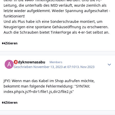
Leitung, die unterhalb des MID verläuft, wurde ziemlich als
letzte wieder aufgeklemmt. Wieder Spannung aufgeschaltet -
funktioniert!
Und als Plus habe ich eine Sonderschraube montiert, um
Neugierigen eine spontane Gehäuseöffnung zu erschweren.
Auch die Schrauben bietet TinkerForge als 4-er-Set selbst an.
Zitieren
Author stats
andyknownasabu
Members
Geschrieben
November 13, 2023 at 07:10
13. Nov 2023
JFYI: Wenn man das Kabel im Shop aufrufen möchte,
bekommt man folgende Fehlermeldung: "SYNTAX:
index.php/x.js?f=dir1/file1.js,dir2/file2.js"
Zitieren