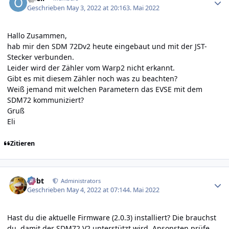
Geschrieben
May 3, 2022 at 20:16
3. Mai 2022
Hallo Zusammen,
hab mir den SDM 72Dv2 heute eingebaut und mit der JST-
Stecker verbunden.
Leider wird der Zähler vom Warp2 nicht erkannt.
Gibt es mit diesem Zähler noch was zu beachten?
Weiß jemand mit welchen Parametern das EVSE mit dem
SDM72 kommuniziert?
Gruß
Eli
Zitieren
Author stats
rtrbt
Administrators
Geschrieben
May 4, 2022 at 07:14
4. Mai 2022
Hast du die aktuelle Firmware (2.0.3) installiert? Die brauchst
du, damit der SDM72 V2 unterstützt wird. Ansonsten prüfe