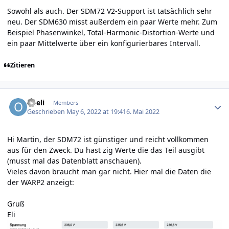
Sowohl als auch. Der SDM72 V2-Support ist tatsächlich sehr
neu. Der SDM630 misst außerdem ein paar Werte mehr. Zum
Beispiel Phasenwinkel,
Total-Harmonic-Distortion
-Werte und
ein paar Mittelwerte über ein konfigurierbares Intervall.
Zitieren
Author stats
oheli
Members
Geschrieben
May 6, 2022 at 19:41
6. Mai 2022
Hi Martin, der SDM72 ist günstiger und reicht vollkommen
aus für den Zweck. Du hast zig Werte die das Teil ausgibt
(musst mal das Datenblatt anschauen).
Vieles davon braucht man gar nicht. Hier mal die Daten die
der WARP2 anzeigt:
Gruß
Eli