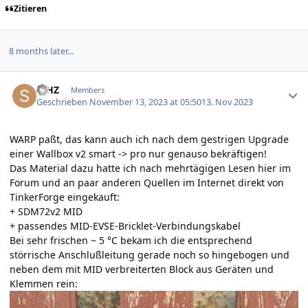
Zitieren
8 months later...
Author stats
StHZ
Members
Geschrieben
November 13, 2023 at 05:50
13. Nov 2023
WARP paßt, das kann auch ich nach dem gestrigen Upgrade
einer Wallbox v2 smart -> pro nur genauso bekräftigen!
Das Material dazu hatte ich nach mehrtägigen Lesen hier im
Forum und an paar anderen Quellen im Internet direkt von
TinkerForge eingekauft:
+ SDM72v2 MID
+ passendes MID-EVSE-Bricklet-Verbindungskabel
Bei sehr frischen ~ 5 °C bekam ich die entsprechend
störrische Anschlußleitung gerade noch so hingebogen und
neben dem mit MID verbreiterten Block aus Geräten und
Klemmen rein: