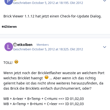
Geschrieben
October 5, 2012 at 18:19
5. Okt 2012
Brick Viewer 1.1.12 hat jetzt einen Check-for-Update Dialog.
Zitieren
Author stats
Loetkolben
Members
Geschrieben
October 5, 2012 at 18:32
5. Okt 2012
TOLL!
Wenn jetzt noch der Brickletflasher wuesste an welchem Port
welches Bricklet haengt
... Aber wenn ich das richtig
gelernt habe ist das nicht ohne weiteres herauszufinden, da
das Brick die Bricklets einfach durchnumeriert, oder?
MB + A=leer + B=Temp + C=Humi ==> ID 01,02,03
MB + A=Temp + B=Humi + C=leer ==> ID 01,02,03