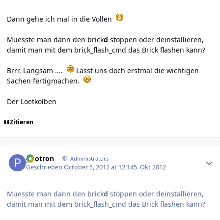
Dann gehe ich mal in die Vollen
Muesste man dann den brick
d
stoppen oder deinstallieren,
damit man mit dem brick_flash_cmd das Brick flashen kann?
Brrr. Langsam ....
Lasst uns doch erstmal die wichtigen
Sachen fertigmachen.
Der Loetkolben
Zitieren
Author stats
photron
Administrators
Geschrieben
October 5, 2012 at 12:14
5. Okt 2012
Muesste man dann den brick
d
stoppen oder deinstallieren,
damit man mit dem brick_flash_cmd das Brick flashen kann?