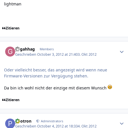
lightman
Zitieren
Author stats
gagahhag
Members
Geschrieben
October 3, 2012 at 21:40
3. Okt 2012
Oder vielleicht besser, das angezeigt wird wenn neue
Firmware-Versionen zur Vergügung stehen.
Da bin ich wohl nicht der einzige mit diesem Wunsch
Zitieren
Author stats
photron
Administrators
Geschrieben
October 4, 2012 at 18:33
4. Okt 2012