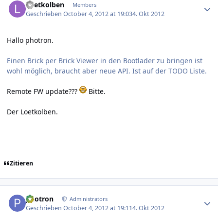
Loetkolben
Members
Geschrieben
October 4, 2012 at 19:03
4. Okt 2012
Hallo photron.
Einen Brick per Brick Viewer in den Bootlader zu bringen ist
wohl möglich, braucht aber neue API. Ist auf der TODO Liste.
Remote FW update???
Bitte.
Der Loetkolben.
Zitieren
Author stats
photron
Administrators
Geschrieben
October 4, 2012 at 19:11
4. Okt 2012