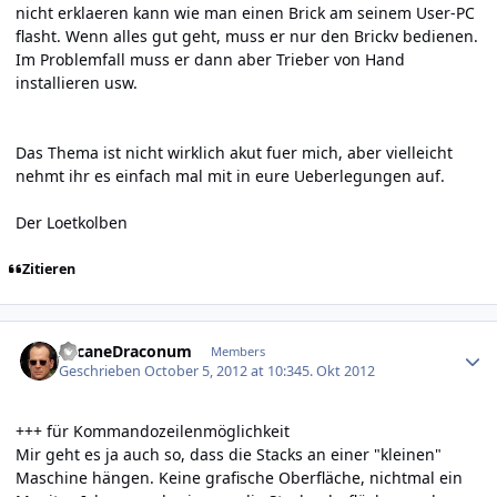
nicht erklaeren kann wie man einen Brick am seinem User-PC
flasht. Wenn alles gut geht, muss er nur den Brickv bedienen.
Im Problemfall muss er dann aber Trieber von Hand
installieren usw.
Das Thema ist nicht wirklich akut fuer mich, aber vielleicht
nehmt ihr es einfach mal mit in eure Ueberlegungen auf.
Der Loetkolben
Zitieren
Author stats
ArcaneDraconum
Members
Geschrieben
October 5, 2012 at 10:34
5. Okt 2012
+++ für Kommandozeilenmöglichkeit
Mir geht es ja auch so, dass die Stacks an einer "kleinen"
Maschine hängen. Keine grafische Oberfläche, nichtmal ein