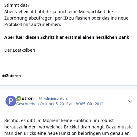
Stimmt das?
Aber vielleicht habt ihr ja noch eine Moeglichkeit die
Zuordnung abzufragen, per ID zu flashen oder das ins neue
Protokoll mit aufzunehmen.
Aber fuer diesen Schritt hier erstmal einen herzlichen Dank!
Der Loetkolben
Zitieren
Author stats
photron
Administrators
Geschrieben
October 5, 2012 at 18:38
5. Okt 2012
Richtig, es gibt im Moment keine Funktion um robust
herauszufinden, wo welches Bricklet dran hängt. Dazu müsste
man den Bricks eine neue Funktion beibringen um genau an