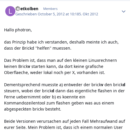
Author stats
Loetkolben
Members
Geschrieben
October 5, 2012 at 10:18
5. Okt 2012
Hallo photron,
das Prinzip habe ich verstanden, deshalb meinte ich auch,
dass der Brickd "helfen" muessen.
Das Problem ist, dass man auf den kleinen Linuxrechnern
keinen Brick
v
starten kann, da dort keine grafische
Oberflaeche, weder lokal noch per X, vorhanden ist.
Dementsprechend muesste a) entweder der brick
v
den brick
d
steuern, wobei der brick
d
dann das eigentliche flashen in der
Ferne uebernimmt oder b) es koennte ein
Kommandozeilentool zum flashen geben was aus einem
abgespeckten brickv besteht.
Beide Versionen verursachen auf jeden Fall Mehraufwand auf
eurer Seite. Mein Problem ist, dass ich einem normalen User