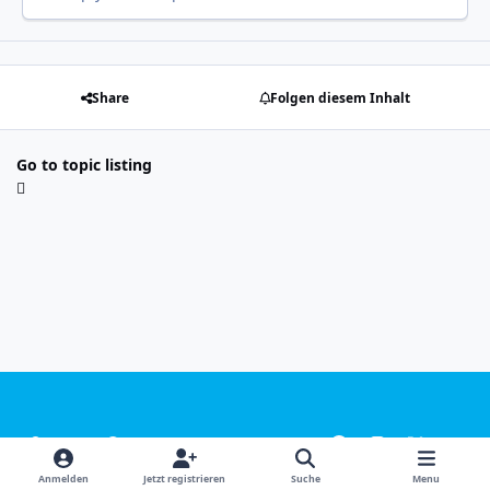
Share
Folgen diesem Inhalt
Go to topic listing
Light Mode
Dark Mode
System Preference
f
i
x
y
a
n
o
Sprachen
Design
Datenschutzerklärung
Kontakt
Anmelden
Jetzt registrieren
Suche
Menu