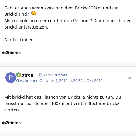
Geht es auch wenn zwischen dem Brickv 100km und ein
Brickd sind?
Also remote an einem entfernten Rechner? Dann muesste der
brickd unterstuetzen.
Der Loetkoben
Zitieren
Author stats
photron
Administrators
Geschrieben
October 4, 2012 at 20:35
4. Okt 2012
Mit brickd hat das Flashen von Bricks ja nichts zu tun. Du
musst nur auf deinem 100km entfernten Rechner brickv
starten.
Zitieren