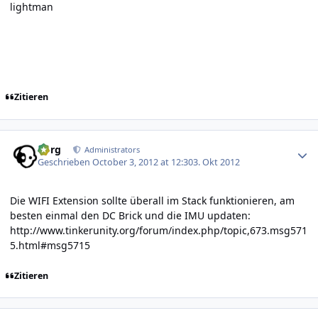
lightman
Zitieren
Author stats
borg
Administrators
Geschrieben
October 3, 2012 at 12:30
3. Okt 2012
Die WIFI Extension sollte überall im Stack funktionieren, am
besten einmal den DC Brick und die IMU updaten:
http://www.tinkerunity.org/forum/index.php/topic,673.msg571
5.html#msg5715
Zitieren
Author stats