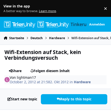
Skip to content
View in the app
×
Di
A better way to browse.
Learn more
.
Tinkerunity
Anmelden
Startseite
Deutsch
Hardware
Wifi-Extension auf Stack
Wifi-Extension auf Stack, kein
Verbindungsversuch
Share
Folgen diesem Inhalt
Von
lightman17
October 2, 2012 at 21:58
2. Okt 2012
in
Hardware
Start new topic
Reply to this topic