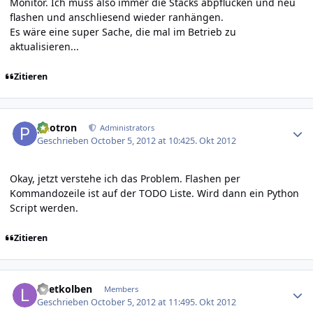
Monitor. Ich muss also immer die Stacks abpflücken und neu
flashen und anschliesend wieder ranhängen.
Es wäre eine super Sache, die mal im Betrieb zu
aktualisieren...
Zitieren
Author stats
photron
Administrators
Geschrieben
October 5, 2012 at 10:42
5. Okt 2012
Okay, jetzt verstehe ich das Problem. Flashen per
Kommandozeile ist auf der TODO Liste. Wird dann ein Python
Script werden.
Zitieren
Author stats
Loetkolben
Members
Geschrieben
October 5, 2012 at 11:49
5. Okt 2012