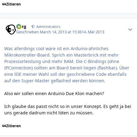
Zitieren
Author stats
borg
Administrators
Geschrieben
March 14, 2013 at 15:36
14. Mär 2013
Was allerdings cool wäre ist ein Arduino-ähnliches
Mikrokontroller-Board. Sprich ein Masterbrick mit mehr
Prozessorleistung und mehr RAM. Die C-Bindings (ohne
IPConnection) sollten am Board bereit liegen (flashbar). Über
eine IDE meiner Wahl soll der geschriebene Code ebenfalls
auf den Super-Master geflashed werden können.
Also wir sollen einen Arduino Due Klon machen?
Ich glaube das passt nicht so in unser Konzept. Es geht ja bei
uns gerade dadrum nicht löten zu müssen.
Zitieren