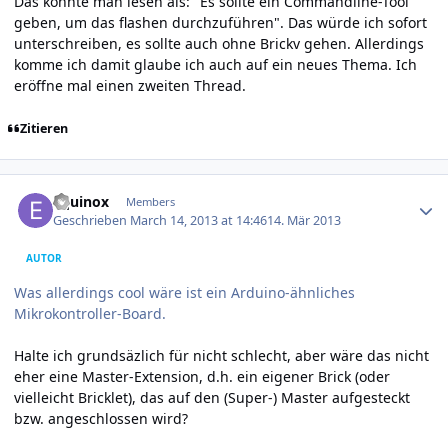
Das könnte man lesen als: "Es sollte ein Commandline-Tool
geben, um das flashen durchzuführen". Das würde ich sofort
unterschreiben, es sollte auch ohne Brickv gehen. Allerdings
komme ich damit glaube ich auch auf ein neues Thema. Ich
eröffne mal einen zweiten Thread.
Zitieren
Author stats
Equinox
Members
Geschrieben
March 14, 2013 at 14:46
14. Mär 2013
AUTOR
Was allerdings cool wäre ist ein Arduino-ähnliches
Mikrokontroller-Board.
Halte ich grundsäzlich für nicht schlecht, aber wäre das nicht
eher eine Master-Extension, d.h. ein eigener Brick (oder
vielleicht Bricklet), das auf den (Super-) Master aufgesteckt
bzw. angeschlossen wird?