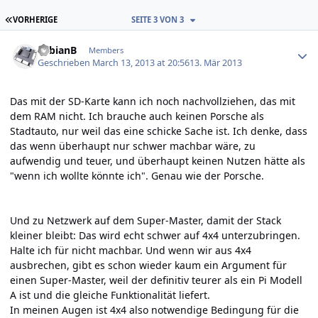
ERSTE SEITE
VORHERIGE
SEITE 3 VON 3
Author stats
FabianB
Members
Geschrieben
March 13, 2013 at 20:56
13. Mär 2013
Das mit der SD-Karte kann ich noch nachvollziehen, das mit
dem RAM nicht. Ich brauche auch keinen Porsche als
Stadtauto, nur weil das eine schicke Sache ist. Ich denke, dass
das wenn überhaupt nur schwer machbar wäre, zu
aufwendig und teuer, und überhaupt keinen Nutzen hätte als
"wenn ich wollte könnte ich". Genau wie der Porsche.
Und zu Netzwerk auf dem Super-Master, damit der Stack
kleiner bleibt: Das wird echt schwer auf 4x4 unterzubringen.
Halte ich für nicht machbar. Und wenn wir aus 4x4
ausbrechen, gibt es schon wieder kaum ein Argument für
einen Super-Master, weil der definitiv teurer als ein Pi Modell
A ist und die gleiche Funktionalität liefert.
In meinen Augen ist 4x4 also notwendige Bedingung für die