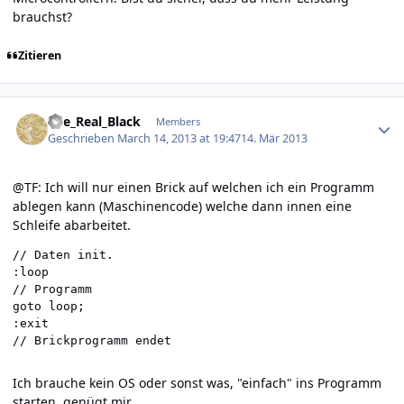
brauchst?
Zitieren
Author stats
The_Real_Black
Members
Geschrieben
March 14, 2013 at 19:47
14. Mär 2013
@TF: Ich will nur einen Brick auf welchen ich ein Programm
ablegen kann (Maschinencode) welche dann innen eine
Schleife abarbeitet.
// Daten init.

:loop

// Programm

goto loop;

:exit

// Brickprogramm endet
Ich brauche kein OS oder sonst was, "einfach" ins Programm
starten, genügt mir.