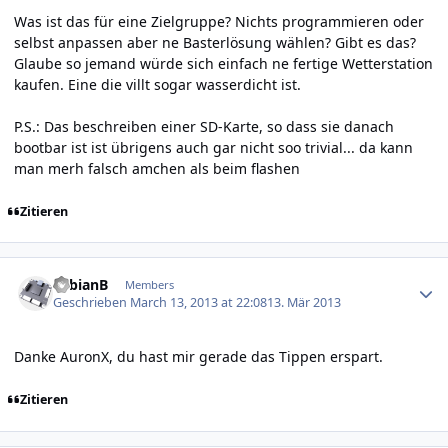
Was ist das für eine Zielgruppe? Nichts programmieren oder
selbst anpassen aber ne Basterlösung wählen? Gibt es das?
Glaube so jemand würde sich einfach ne fertige Wetterstation
kaufen. Eine die villt sogar wasserdicht ist.
P.S.: Das beschreiben einer SD-Karte, so dass sie danach
bootbar ist ist übrigens auch gar nicht soo trivial... da kann
man merh falsch amchen als beim flashen
Zitieren
Author stats
FabianB
Members
Geschrieben
March 13, 2013 at 22:08
13. Mär 2013
Danke AuronX, du hast mir gerade das Tippen erspart.
Zitieren