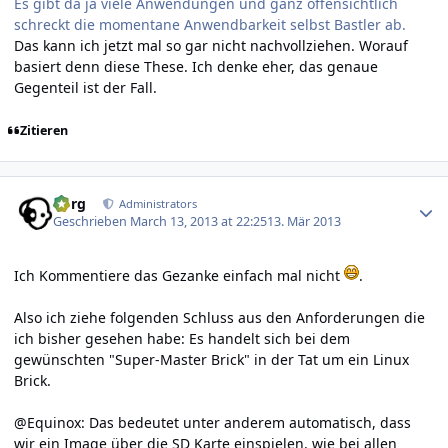
Es gibt da ja viele Anwendungen und ganz offensichtlich
schreckt die momentane Anwendbarkeit selbst Bastler ab.
Das kann ich jetzt mal so gar nicht nachvollziehen. Worauf
basiert denn diese These. Ich denke eher, das genaue
Gegenteil ist der Fall.
Zitieren
Author stats
borg
Administrators
Geschrieben
March 13, 2013 at 22:25
13. Mär 2013
Ich Kommentiere das Gezanke einfach mal nicht
.
Also ich ziehe folgenden Schluss aus den Anforderungen die
ich bisher gesehen habe: Es handelt sich bei dem
gewünschten "Super-Master Brick" in der Tat um ein Linux
Brick.
@Equinox: Das bedeutet unter anderem automatisch, dass
wir ein Image über die SD Karte einspielen, wie bei allen