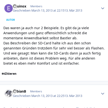
Author stats
Equinox
Members
Geschrieben
March 13, 2013 at 22:15
13. Mär 2013
AUTOR
Das waren ja auch nur 2 Beispiele. Es gibt da ja viele
Anwendungen und ganz offensichtlich schreckt die
momentane Anwendbarkeit selbst Bastler ab.
Das Beschreiben der SD-Card halte ich aus den schon
genannten Gründen trotzdem für sehr viel besser als Flashen.
Und wie gesagt: Man kann die SD-Cards dann ja auch fertig
anbieten, dann ist dieses Problem weg. Für alle anderen
bietet es eben mehr Komfort und ist einfacher.
Zitieren
Author stats
FabianB
Members
Geschrieben
March 13, 2013 at 22:25
13. Mär 2013