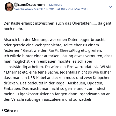
Author stats
ArcaneDraconum
Members
Geschrieben
March 14, 2013 at 09:27
14. Mär 2013
Der RasPi erlaubt inzwischen auch das Übertakten..... da geht
noch mehr.
Also ich bin der Meinung, wer einen Datenlogger braucht,
oder gerade eine Webgeschichte, sollte eher zu einem
"externen" Gerät wie den RasPi, SheevaPlug etc. greifen.
Ich würde hinter einer autarken Lösung etwas vermuten, dass
man möglichst klein einbauen möchte, es soll aber
selbstständig arbeiten. Da wäre ein Firmwarupdate via WLAN
/ Ethernet etc. eine feine Sache. Jedenfalls nicht so wie bisher,
dass man ein USB-Kabel anstecken muss und zwei Knöpchen
drücken. Das bedeutet in der Regel: Ausbauen, Updaten,
Einbauen. Das macht man nicht so gerne und - zumindest
meine - Eigenkonstruktionen fangen dann irgendwann an an
den Verschraubungen auszuleiern und zu wackeln.
Zitieren