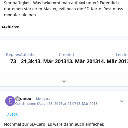
Sinnhaftigkeit. Was bekommt man auf 4x4 unter? Eigentlich
nur einen stärkeren Master, evtl noch die SD-Karte. Rest muss
modular bleiben.
Zitieren
Replies
Aufrufe
Created
Letzte
73
21,3k
13. Mär 2013
13. Mär 2013
14. Mär 201
Expand topic overview
Author stats
Equinox
Members
Geschrieben
March 13, 2013 at 21:07
13. Mär 2013
AUTOR
Nochmal zur SD-Card: Es wäre dann auch einfacher,