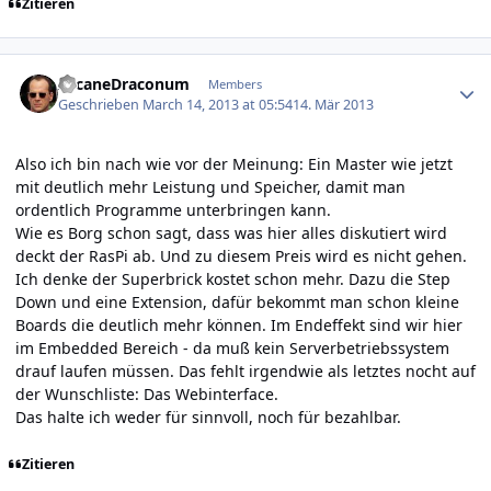
Zitieren
Author stats
ArcaneDraconum
Members
Geschrieben
March 14, 2013 at 05:54
14. Mär 2013
Also ich bin nach wie vor der Meinung: Ein Master wie jetzt
mit deutlich mehr Leistung und Speicher, damit man
ordentlich Programme unterbringen kann.
Wie es Borg schon sagt, dass was hier alles diskutiert wird
deckt der RasPi ab. Und zu diesem Preis wird es nicht gehen.
Ich denke der Superbrick kostet schon mehr. Dazu die Step
Down und eine Extension, dafür bekommt man schon kleine
Boards die deutlich mehr können. Im Endeffekt sind wir hier
im Embedded Bereich - da muß kein Serverbetriebssystem
drauf laufen müssen. Das fehlt irgendwie als letztes nocht auf
der Wunschliste: Das Webinterface.
Das halte ich weder für sinnvoll, noch für bezahlbar.
Zitieren