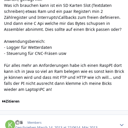
Was ich brauchen kann ist ein SD Karten Slot (Textdaten
schreiben) etwas Ram und ein paar Register\ min 2
Zählregister und Interrupts\Callbacks zum freien definieren.
Und dann eine C Api welche mir das Bytes schupsen in
Assembler abnimmt. Dies sollte auf einen Brick passen oder?
Anwendungsbereich:
- Logger für Wetterdaten
- Steuerung für CNC-Fräsen usw
Für alles mehr an Anforderungen habe ich einen RaspPI dort
kann ich in Java so viel an Ram belegen wie es sonst kein Brick
je können wird und dass mit FTP und HTTP wie ich will... und
falls der PI nicht ausrecht dann klemme ich meine Bicks
wieder am Laptop\PC an!
Zitieren
Author stats
kuli
Members
Geschrieben
March 14, 2013 at 22:06
14. Mär 2013