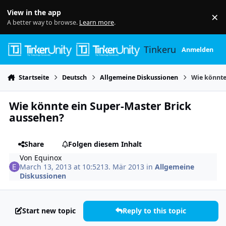
Skip to content
View in the app
×
Di
A better way to browse.
Learn more
.
Tinkerunity
Anmelden
Startseite
Deutsch
Allgemeine Diskussionen
Wie könnte
Wie könnte ein Super-Master Brick
aussehen?
Share
Folgen diesem Inhalt
Von
Equinox
March 13, 2013 at 10:52
13. Mär 2013
in
Allgemeine
Diskussionen
Start new topic
Reply to this topic