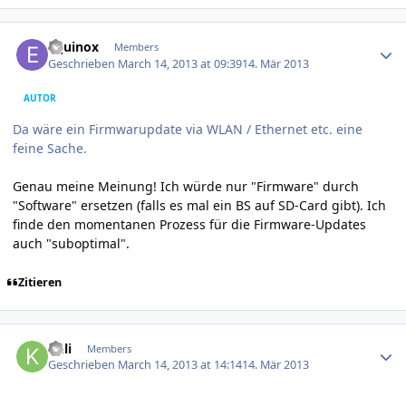
Author stats
Equinox
Members
Geschrieben
March 14, 2013 at 09:39
14. Mär 2013
AUTOR
Da wäre ein Firmwarupdate via WLAN / Ethernet etc. eine
feine Sache.
Genau meine Meinung! Ich würde nur "Firmware" durch
"Software" ersetzen (falls es mal ein BS auf SD-Card gibt). Ich
finde den momentanen Prozess für die Firmware-Updates
auch "suboptimal".
Zitieren
Author stats
kuli
Members
Geschrieben
March 14, 2013 at 14:14
14. Mär 2013