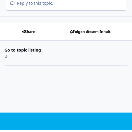
Reply to this topic...
Share
Folgen diesem Inhalt
Go to topic listing
Light Mode
Dark Mode
System Preference
f
i
x
y