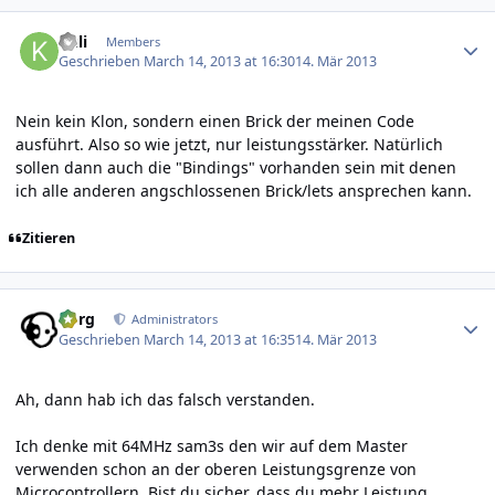
Author stats
kuli
Members
Geschrieben
March 14, 2013 at 16:30
14. Mär 2013
Nein kein Klon, sondern einen Brick der meinen Code
ausführt. Also so wie jetzt, nur leistungsstärker. Natürlich
sollen dann auch die "Bindings" vorhanden sein mit denen
ich alle anderen angschlossenen Brick/lets ansprechen kann.
Zitieren
Author stats
borg
Administrators
Geschrieben
March 14, 2013 at 16:35
14. Mär 2013
Ah, dann hab ich das falsch verstanden.
Ich denke mit 64MHz sam3s den wir auf dem Master
verwenden schon an der oberen Leistungsgrenze von
Microcontrollern. Bist du sicher, dass du mehr Leistung