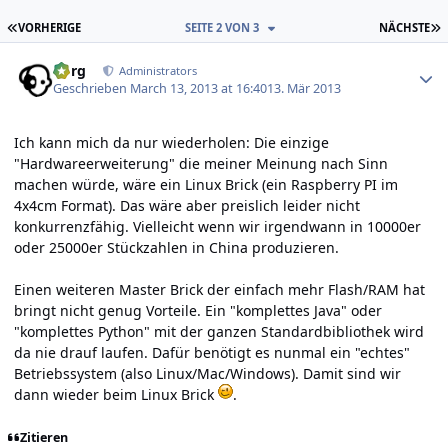
ERSTE SEITE
L
VORHERIGE
SEITE 2 VON 3
NÄCHSTE
Author stats
borg
Administrators
Geschrieben
March 13, 2013 at 16:40
13. Mär 2013
Ich kann mich da nur wiederholen: Die einzige
"Hardwareerweiterung" die meiner Meinung nach Sinn
machen würde, wäre ein Linux Brick (ein Raspberry PI im
4x4cm Format). Das wäre aber preislich leider nicht
konkurrenzfähig. Vielleicht wenn wir irgendwann in 10000er
oder 25000er Stückzahlen in China produzieren.
Einen weiteren Master Brick der einfach mehr Flash/RAM hat
bringt nicht genug Vorteile. Ein "komplettes Java" oder
"komplettes Python" mit der ganzen Standardbibliothek wird
da nie drauf laufen. Dafür benötigt es nunmal ein "echtes"
Betriebssystem (also Linux/Mac/Windows). Damit sind wir
dann wieder beim Linux Brick
.
Zitieren