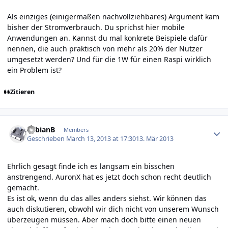
Als einziges (einigermaßen nachvollziehbares) Argument kam
bisher der Stromverbrauch. Du sprichst hier mobile
Anwendungen an. Kannst du mal konkrete Beispiele dafür
nennen, die auch praktisch von mehr als 20% der Nutzer
umgesetzt werden? Und für die 1W für einen Raspi wirklich
ein Problem ist?
Zitieren
Author stats
FabianB
Members
Geschrieben
March 13, 2013 at 17:30
13. Mär 2013
Ehrlich gesagt finde ich es langsam ein bisschen
anstrengend. AuronX hat es jetzt doch schon recht deutlich
gemacht.
Es ist ok, wenn du das alles anders siehst. Wir können das
auch diskutieren, obwohl wir dich nicht von unserem Wunsch
überzeugen müssen. Aber mach doch bitte einen neuen