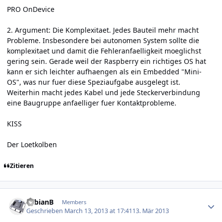
PRO OnDevice
2. Argument: Die Komplexitaet. Jedes Bauteil mehr macht
Probleme. Insbesondere bei autonomen System sollte die
komplexitaet und damit die Fehleranfaelligkeit moeglichst
gering sein. Gerade weil der Raspberry ein richtiges OS hat
kann er sich leichter aufhaengen als ein Embedded "Mini-
OS", was nur fuer diese Speziaufgabe ausgelegt ist.
Weiterhin macht jedes Kabel und jede Steckerverbindung
eine Baugruppe anfaelliger fuer Kontaktprobleme.
KISS
Der Loetkolben
Zitieren
Author stats
FabianB
Members
Geschrieben
March 13, 2013 at 17:41
13. Mär 2013