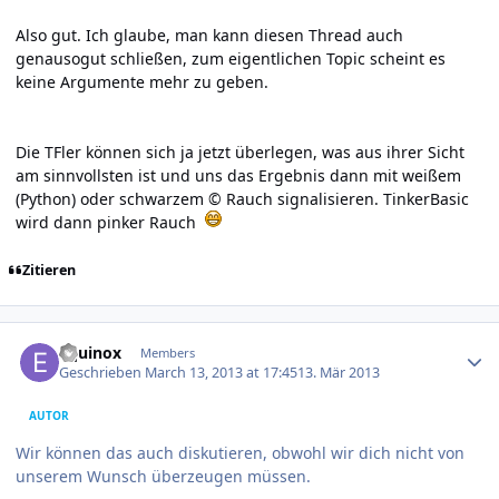
Also gut. Ich glaube, man kann diesen Thread auch
genausogut schließen, zum eigentlichen Topic scheint es
keine Argumente mehr zu geben.
Die TFler können sich ja jetzt überlegen, was aus ihrer Sicht
am sinnvollsten ist und uns das Ergebnis dann mit weißem
(Python) oder schwarzem © Rauch signalisieren. TinkerBasic
wird dann pinker Rauch
Zitieren
Author stats
Equinox
Members
Geschrieben
March 13, 2013 at 17:45
13. Mär 2013
AUTOR
Wir können das auch diskutieren, obwohl wir dich nicht von
unserem Wunsch überzeugen müssen.