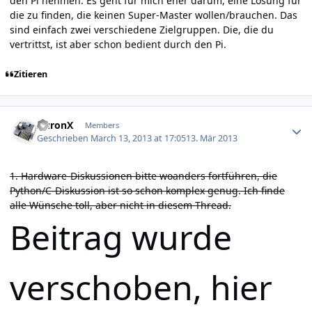
den Pi nehmen. Es geht für mich eher darum, eine Lösung für
die zu finden, die keinen Super-Master wollen/brauchen. Das
sind einfach zwei verschiedene Zielgruppen. Die, die du
vertrittst, ist aber schon bedient durch den Pi.
Zitieren
Author stats
AuronX
Members
Geschrieben
March 13, 2013 at 17:05
13. Mär 2013
1. Hardware-Diskussionen bitte woanders fortführen, die
Python/C-Diskussion ist so schon komplex genug. Ich finde
alle Wünsche toll, aber nicht in diesem Thread.
Beitrag wurde
verschoben, hier