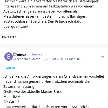
Für mich wäre ein erweiterter Masterbrick als Datenlogger
interessant. Zum einem um festzustellen was vor einem
Absturz schief gelaufen ist, aber vor allem als
Messdatenerfasser (am besten mit nicht flüchtigen,
austauschbaren Speicher). Den Pi finde ich dafür
überqualifiziert.
Zitieren
Author stats
Equinox
Members
Geschrieben
March 13, 2013 at 20:00
13. Mär 2013
AUTOR
Ich denke, die Anforderungen daran (wie ich sie mir vorstelle)
habe ich schon genannt. Hier trotzdem nochmals die
Zusammenfassung:
Größe wie der aktuelle Master-Brick
Mehr RAM
SD-Card Slot
RAM erweiterbar durch Aufstecken von "RAM"-Bricks