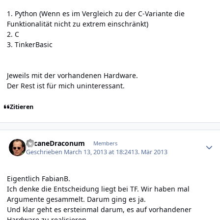
1. Python (Wenn es im Vergleich zu der C-Variante die
Funktionalität nicht zu extrem einschränkt)
2. C
3. TinkerBasic
Jeweils mit der vorhandenen Hardware.
Der Rest ist für mich uninteressant.
Zitieren
Author stats
ArcaneDraconum
Members
Geschrieben
March 13, 2013 at 18:24
13. Mär 2013
Eigentlich FabianB.
Ich denke die Entscheidung liegt bei TF. Wir haben mal
Argumente gesammelt. Darum ging es ja.
Und klar geht es ersteinmal darum, es auf vorhandener
Hardware zu realisieren.