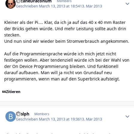
ArcaneDraconum
Members
Geschrieben
March 13, 2013 at 18:54
13. Mär 2013
Kleiner als der Pi.... Klar, da ich ja auf das 40 x 40 mm Raster
der Bricks gehen würde. Und mehr Leistung sollte auch drin
stecken.
Und nun sind wir wieder beim Stromverbrauch angekommen.
Auf die Programmiersprache würde ich mich jetzt nicht
festlegen wollen. Aber tendenziell würde ich bei der Wahl von
der On Device Programmierung bleiben. Und funktionell
darauf aufbauen. Man will ja nicht von Grundauf neu
programmieren, wenn man auf den Superbrick aufsteigt.
Zitieren
Author stats
Bralph
Members
Geschrieben
March 13, 2013 at 19:36
13. Mär 2013