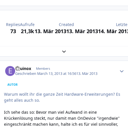
Replies
Aufrufe
Created
Letzte
73
21,3k
13. Mär 2013
13. Mär 2013
14. Mär 201
Expand topic overview
Author stats
Equinox
Members
Geschrieben
March 13, 2013 at 16:56
13. Mär 2013
AUTOR
Warum wollt ihr die ganze Zeit Hardware-Erweiterungen? Es
geht alles auch so.
Ich sehe das so: Bevor man viel Aufwand in eine
Krückenlösung steckt, nur damit man OnDevice "irgendwie"
eingeschränkt machen kann, halte ich es für viel sinnvoller,