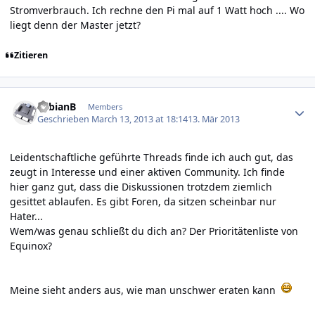
Stromverbrauch. Ich rechne den Pi mal auf 1 Watt hoch .... Wo
liegt denn der Master jetzt?
Zitieren
Author stats
FabianB
Members
Geschrieben
March 13, 2013 at 18:14
13. Mär 2013
Leidentschaftliche geführte Threads finde ich auch gut, das
zeugt in Interesse und einer aktiven Community. Ich finde
hier ganz gut, dass die Diskussionen trotzdem ziemlich
gesittet ablaufen. Es gibt Foren, da sitzen scheinbar nur
Hater...
Wem/was genau schließt du dich an? Der Prioritätenliste von
Equinox?
Meine sieht anders aus, wie man unschwer eraten kann