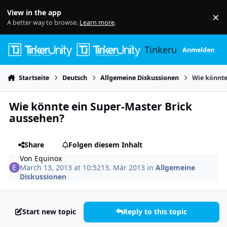
Skip to content
View in the app
×
Di
A better way to browse.
Learn more
.
Tinkerunity
Anmelden
Startseite
Deutsch
Allgemeine Diskussionen
Wie könnte
Wie könnte ein Super-Master Brick
aussehen?
Share
Folgen diesem Inhalt
Von
Equinox
March 13, 2013 at 10:52
13. Mär 2013
in
Allgemeine
Diskussionen
Start new topic
Reply to this topic