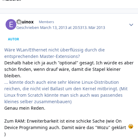
Author stats
Equinox
Members
Geschrieben
March 13, 2013 at 20:53
13. Mär 2013
AUTOR
Wäre WLan/Ethernet nicht überflüssig durch die
entsprechenden Master-Extensions?
Deshalb habe ich ja auch "optional" gesagt. Ich würde es aber
schön finden, wenn drauf wäre, damit die Stapel kleiner
bleiben.
... könnte doch auch eine sehr kleine Linux-Distribution
reichen, die nicht viel Ballast um den Kernel mitbringt. (Mit
Linux from Scratch könnte man sich auch was passendes
kleines selber zusammenbauen)
Genau mein Reden.
Zum RAM: Erweiterbarkeit ist eine schicke Sache (wie On
Device Programming auch. Damit wäre das "Wozu" geklärt
)