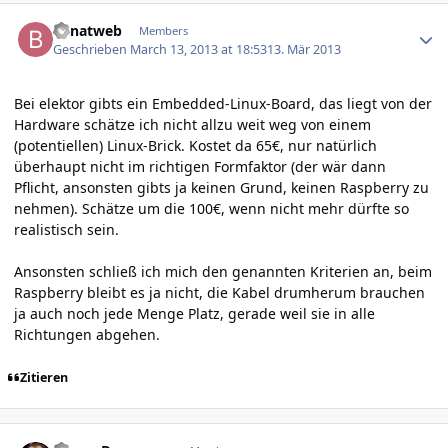
Author stats
benatweb
Members
Geschrieben
March 13, 2013 at 18:53
13. Mär 2013
Bei elektor gibts ein
Embedded-Linux-Board
, das liegt von der
Hardware schätze ich nicht allzu weit weg von einem
(potentiellen) Linux-Brick. Kostet da 65€, nur natürlich
überhaupt nicht im richtigen Formfaktor (der wär dann
Pflicht, ansonsten gibts ja keinen Grund, keinen Raspberry zu
nehmen). Schätze um die 100€, wenn nicht mehr dürfte so
realistisch sein.
Ansonsten schließ ich mich den genannten Kriterien an, beim
Raspberry bleibt es ja nicht, die Kabel drumherum brauchen
ja auch noch jede Menge Platz, gerade weil sie in alle
Richtungen abgehen.
Zitieren
Author stats