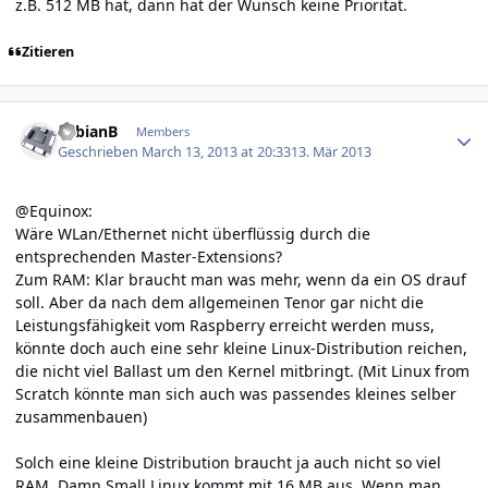
z.B. 512 MB hat, dann hat der Wunsch keine Priorität.
Zitieren
Author stats
FabianB
Members
Geschrieben
March 13, 2013 at 20:33
13. Mär 2013
@Equinox:
Wäre WLan/Ethernet nicht überflüssig durch die
entsprechenden Master-Extensions?
Zum RAM: Klar braucht man was mehr, wenn da ein OS drauf
soll. Aber da nach dem allgemeinen Tenor gar nicht die
Leistungsfähigkeit vom Raspberry erreicht werden muss,
könnte doch auch eine sehr kleine Linux-Distribution reichen,
die nicht viel Ballast um den Kernel mitbringt. (Mit Linux from
Scratch könnte man sich auch was passendes kleines selber
zusammenbauen)
Solch eine kleine Distribution braucht ja auch nicht so viel
RAM. Damn Small Linux kommt mit 16 MB aus. Wenn man