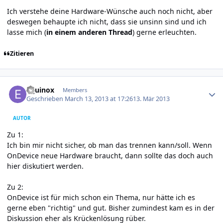
Ich verstehe deine Hardware-Wünsche auch noch nicht, aber
deswegen behaupte ich nicht, dass sie unsinn sind und ich
lasse mich (
in einem anderen Thread
) gerne erleuchten.
Zitieren
Author stats
Equinox
Members
Geschrieben
March 13, 2013 at 17:26
13. Mär 2013
AUTOR
Zu 1:
Ich bin mir nicht sicher, ob man das trennen kann/soll. Wenn
OnDevice neue Hardware braucht, dann sollte das doch auch
hier diskutiert werden.
Zu 2:
OnDevice ist für mich schon ein Thema, nur hätte ich es
gerne eben "richtig" und gut. Bisher zumindest kam es in der
Diskussion eher als Krückenlösung rüber.