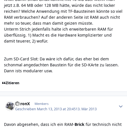
jetzt z.B. 64 MB oder 128 MB hätte, würde das nicht locker
reichen? Welche Anwendung mit TF-Bausteinen könnte so viel
RAM verbrauchen? Auf der anderen Seite ist RAM auch nicht
mehr so teuer, dass man damit geizen müsste.
Unterm Strich jedenfalls halte ich erweiterbaren RAM für
überflüssig. 1) Macht es die Hardware komplizierter und
damit teuerer, 2) wofür.
Zum SD-Card Slot: Da wäre ich dafür, das eher bei dem
schonmal angedachten Baustein für die SD-KArte zu lassen.
Dann ists modularer usw.
Zitieren
Author stats
AuronX
Members
Geschrieben
March 13, 2013 at 20:45
13. Mär 2013
Davon abgesehen, dass ich ein RAM-
Brick
für technisch nicht