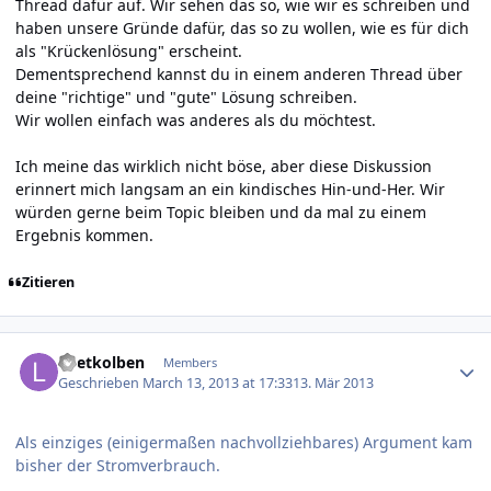
Thread dafür auf. Wir sehen das so, wie wir es schreiben und
haben unsere Gründe dafür, das so zu wollen, wie es für dich
als "Krückenlösung" erscheint.
Dementsprechend kannst du in einem anderen Thread über
deine "richtige" und "gute" Lösung schreiben.
Wir wollen einfach was anderes als du möchtest.
Ich meine das wirklich nicht böse, aber diese Diskussion
erinnert mich langsam an ein kindisches Hin-und-Her. Wir
würden gerne beim Topic bleiben und da mal zu einem
Ergebnis kommen.
Zitieren
Author stats
Loetkolben
Members
Geschrieben
March 13, 2013 at 17:33
13. Mär 2013
Als einziges (einigermaßen nachvollziehbares) Argument kam
bisher der Stromverbrauch.