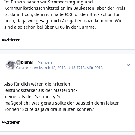
Im Prinzip haben wir Stromversorgung und
Kommunikationsschnittstellen im Baukasten, aber der Preis
ist dann hoch, denn ich halte €50 für den Brick schon für
hoch, da ja wie gesagt noch Ausgaben dazu kommen. Wir
sind also schon bei über €100 in der Summe.
Zitieren
Author stats
FabianB
Members
Geschrieben
March 13, 2013 at 18:47
13. Mär 2013
Also für dich wären die Kriterien
leistungsstärker als der Masterbrick
kleiner als der Raspberry Pi
maßgeblich? Was genau sollte der Baustein denn leisten
können? Sollte da Java drauf laufen können?
Zitieren