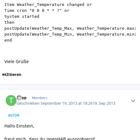
Item Weather_Temperature changed or

Time cron "0 0 0 * * ?" or

System started

then	

postUpdate(Weather_Temp_Max, Weather_Temperature.maxim
postUpdate(Weather_Temp_Min, Weather_Temperature.minim
end
Viele Grüße
Zitieren
Author stats
theo
Members
Geschrieben
September 19, 2013 at 18:26
19. Sep 2013
AUTOR
Hallo Einstein,
freut mich, dass du openHAB ausprobierst!