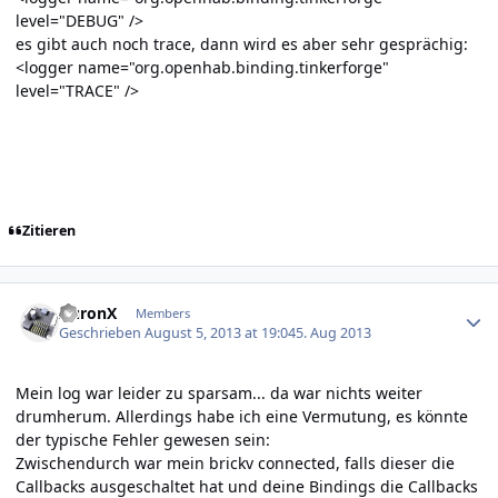
level="DEBUG" />
es gibt auch noch trace, dann wird es aber sehr gesprächig:
<logger name="org.openhab.binding.tinkerforge"
level="TRACE" />
Zitieren
Author stats
AuronX
Members
Geschrieben
August 5, 2013 at 19:04
5. Aug 2013
Mein log war leider zu sparsam... da war nichts weiter
drumherum. Allerdings habe ich eine Vermutung, es könnte
der typische Fehler gewesen sein:
Zwischendurch war mein brickv connected, falls dieser die
Callbacks ausgeschaltet hat und deine Bindings die Callbacks