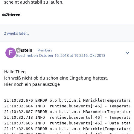
scheint auch stabil zu laufen.
Zitieren
2 weeks later...
Author stats
Einstein
Members
Geschrieben
October 16, 2013 at 19:22
16. Okt 2013
Hallo Theo,
ich weiß nicht ob du schon eine Eingebung hattest.
Hier noch ein paar auszüge
21:10:32.676 ERROR o.o.b.t.i.m.i.MBrickletTemperatureI
21:10:32.684 INFO  runtime.busevents[:46] - Temperatur
21:10:32.687 ERROR o.o.b.t.i.m.i.MBarometerTemperature
21:10:32.713 INFO  runtime.busevents[:46] - Temperatur
21:10:37.665 INFO  runtime.busevents[:46] - Date state
21:11:32.696 ERROR o.o.b.t.i.m.i.MBrickletTemperatureI