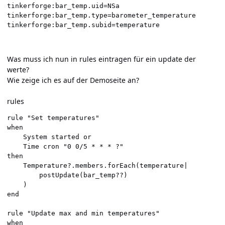
tinkerforge:bar_temp.uid=NSa

tinkerforge:bar_temp.type=barometer_temperature

tinkerforge:bar_temp.subid=temperature
Was muss ich nun in rules eintragen für ein update der
werte?
Wie zeige ich es auf der Demoseite an?
rules
rule "Set temperatures"

when 

	System started or

	Time cron "0 0/5 * * * ?"

then

	Temperature?.members.forEach(temperature|

		postUpdate(bar_temp??)

	)

end

rule "Update max and min temperatures"

when
