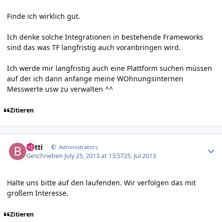
Finde ich wirklich gut.
Ich denke solche Integrationen in bestehende Frameworks
sind das was TF langfristig auch voranbringen wird.
Ich werde mir langfristig auch eine Plattform suchen müssen
auf der ich dann anfange meine WOhnungsinternen
Messwerte usw zu verwalten ^^
Zitieren
Author stats
batti
Administrators
Geschrieben
July 25, 2013 at 13:57
25. Jul 2013
Halte uns bitte auf den laufenden. Wir verfolgen das mit
großem Interesse.
Zitieren