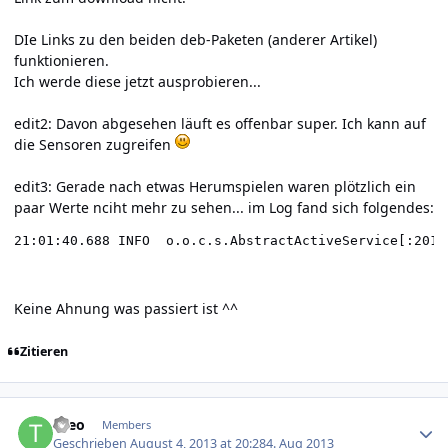
DIe Links zu den beiden deb-Paketen (anderer Artikel)
funktionieren.
Ich werde diese jetzt ausprobieren...
edit2: Davon abgesehen läuft es offenbar super. Ich kann auf
die Sensoren zugreifen
edit3: Gerade nach etwas Herumspielen waren plötzlich ein
paar Werte nciht mehr zu sehen... im Log fand sich folgendes:
21:01:40.688 INFO  o.o.c.s.AbstractActiveService[:201]
Keine Ahnung was passiert ist ^^
Zitieren
Author stats
theo
Members
Geschrieben
August 4, 2013 at 20:28
4. Aug 2013