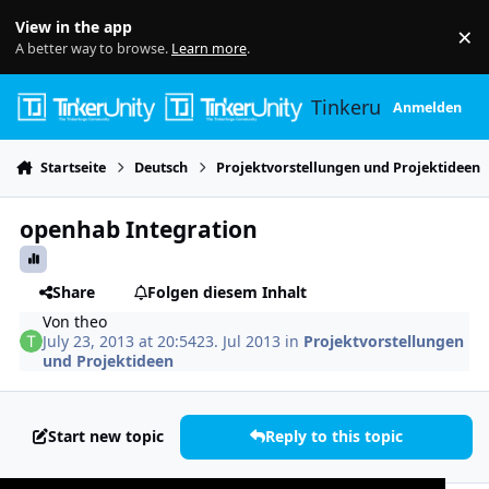
Skip to content
View in the app
×
Di
A better way to browse.
Learn more
.
Tinkerunity
Anmelden
Startseite
Deutsch
Projektvorstellungen und Projektideen
openhab Integration
Share
Folgen diesem Inhalt
Von
theo
July 23, 2013 at 20:54
23. Jul 2013
in
Projektvorstellungen
und Projektideen
Start new topic
Reply to this topic