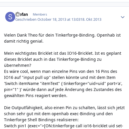
Author stats
Stefan
Members
Geschrieben
October 18, 2013 at 13:03
18. Okt 2013
Vielen Dank Theo für dein Tinkerforge-Binding. Openhab ist
damit richtig genial.
Mein wichtigstes Bricklet ist das IO16-Bricklet. Ist es geplant
dieses Bricklet auch in das Tinkerforge-Binding zu
übernehmen?
Es wäre cool, wenn man einzelne Pins von den 16 Pins des
IO16 auf "input pull up" stellen könnte und mit dem Item
'Switch itemName "itemText" { tinkerforge="uid=uid" port='a',
pin="1" }' würde dann auf jede Änderung des Zustandes des
gewählten Pins reagiert werden.
Die Outputfähigkeit, also einen Pin zu schalten, lässt sich jetzt
schon sehr gut mit dem openhab exec-Binding und den
Tinkerforge Shell Bindings realisieren:
Switch pin1 {exec=">[ON:tinkerforge call io16-bricklet uid set-