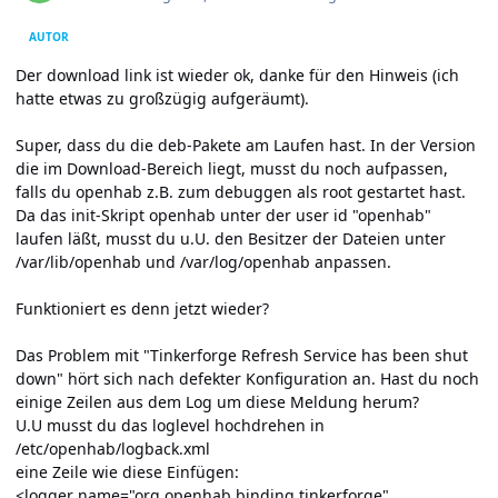
AUTOR
Der download link ist wieder ok, danke für den Hinweis (ich
hatte etwas zu großzügig aufgeräumt).
Super, dass du die deb-Pakete am Laufen hast. In der Version
die im Download-Bereich liegt, musst du noch aufpassen,
falls du openhab z.B. zum debuggen als root gestartet hast.
Da das init-Skript openhab unter der user id "openhab"
laufen läßt, musst du u.U. den Besitzer der Dateien unter
/var/lib/openhab und /var/log/openhab anpassen.
Funktioniert es denn jetzt wieder?
Das Problem mit "Tinkerforge Refresh Service has been shut
down" hört sich nach defekter Konfiguration an. Hast du noch
einige Zeilen aus dem Log um diese Meldung herum?
U.U musst du das loglevel hochdrehen in
/etc/openhab/logback.xml
eine Zeile wie diese Einfügen:
<logger name="org.openhab.binding.tinkerforge"