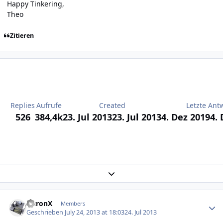
Happy Tinkering,
Theo
Zitieren
Replies
Aufrufe
Created
Letzte Ant
526
384,4k
23. Jul 2013
23. Jul 2013
4. Dez 2019
4.
Expand topic overview
Author stats
AuronX
Members
Geschrieben
July 24, 2013 at 18:03
24. Jul 2013