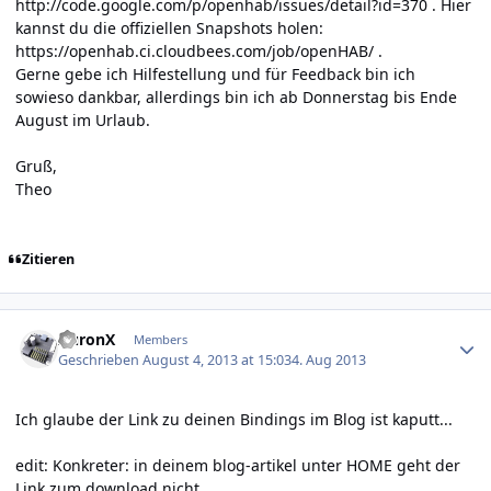
http://code.google.com/p/openhab/issues/detail?id=370
. Hier
kannst du die offiziellen Snapshots holen:
https://openhab.ci.cloudbees.com/job/openHAB/
.
Gerne gebe ich Hilfestellung und für Feedback bin ich
sowieso dankbar, allerdings bin ich ab Donnerstag bis Ende
August im Urlaub.
Gruß,
Theo
Zitieren
Author stats
AuronX
Members
Geschrieben
August 4, 2013 at 15:03
4. Aug 2013
Ich glaube der Link zu deinen Bindings im Blog ist kaputt...
edit: Konkreter: in deinem blog-artikel unter HOME geht der
Link zum download nicht.