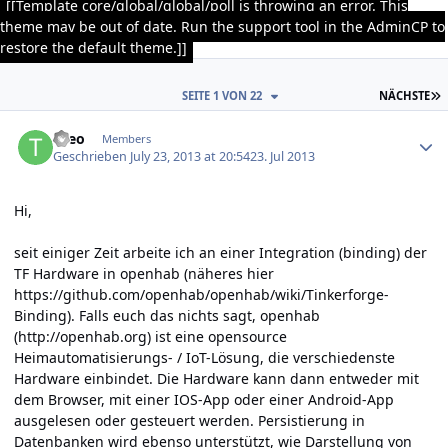
[[Template core/global/global/poll is throwing an error. This
theme may be out of date. Run the support tool in the AdminCP to
restore the default theme.]]
L
SEITE 1 VON 22
NÄCHSTE
Author stats
theo
Members
Geschrieben
July 23, 2013 at 20:54
23. Jul 2013
Hi,
seit einiger Zeit arbeite ich an einer Integration (binding) der
TF Hardware in openhab (näheres hier
https://github.com/openhab/openhab/wiki/Tinkerforge-
Binding
). Falls euch das nichts sagt, openhab
(
http://openhab.org
) ist eine opensource
Heimautomatisierungs- / IoT-Lösung, die verschiedenste
Hardware einbindet. Die Hardware kann dann entweder mit
dem Browser, mit einer IOS-App oder einer Android-App
ausgelesen oder gesteuert werden. Persistierung in
Datenbanken wird ebenso unterstützt, wie Darstellung von