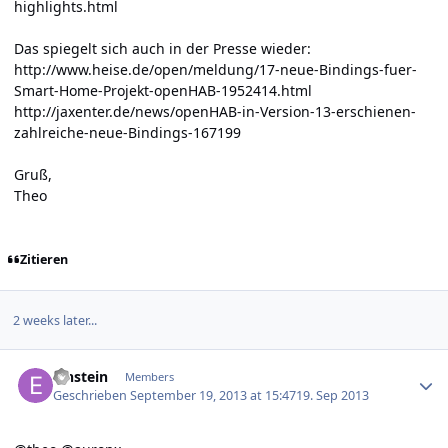
highlights.html
Das spiegelt sich auch in der Presse wieder:
http://www.heise.de/open/meldung/17-neue-Bindings-fuer-
Smart-Home-Projekt-openHAB-1952414.html
http://jaxenter.de/news/openHAB-in-Version-13-erschienen-
zahlreiche-neue-Bindings-167199
Gruß,
Theo
Zitieren
2 weeks later...
Author stats
Einstein
Members
Geschrieben
September 19, 2013 at 15:47
19. Sep 2013