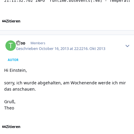
Zitieren
Author stats
theo
Members
Geschrieben
October 16, 2013 at 22:22
16. Okt 2013
AUTOR
Hi Einstein,
sorry, ich wurde abgehalten, am Wochenende werde ich mir
das anschauen.
Gruß,
Theo
Zitieren