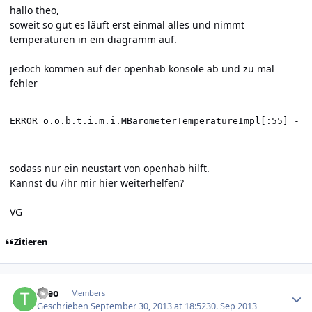
hallo theo,
soweit so gut es läuft erst einmal alles und nimmt
temperaturen in ein diagramm auf.
jedoch kommen auf der openhab konsole ab und zu mal
fehler
ERROR o.o.b.t.i.m.i.MBarometerTemperatureImpl[:55] - T
sodass nur ein neustart von openhab hilft.
Kannst du /ihr mir hier weiterhelfen?
VG
Zitieren
Author stats
theo
Members
Geschrieben
September 30, 2013 at 18:52
30. Sep 2013