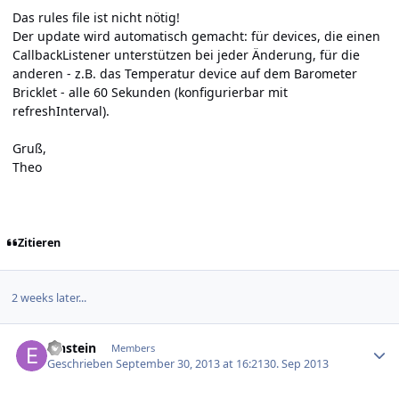
Das rules file ist nicht nötig!
Der update wird automatisch gemacht: für devices, die einen
CallbackListener unterstützen bei jeder Änderung, für die
anderen - z.B. das Temperatur device auf dem Barometer
Bricklet - alle 60 Sekunden (konfigurierbar mit
refreshInterval).
Gruß,
Theo
Zitieren
2 weeks later...
Author stats
Einstein
Members
Geschrieben
September 30, 2013 at 16:21
30. Sep 2013