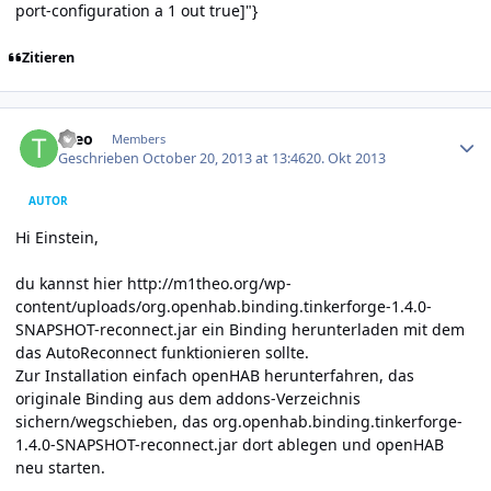
port-configuration a 1 out true]"}
Zitieren
Author stats
theo
Members
Geschrieben
October 20, 2013 at 13:46
20. Okt 2013
AUTOR
Hi Einstein,
du kannst hier
http://m1theo.org/wp-
content/uploads/org.openhab.binding.tinkerforge-1.4.0-
SNAPSHOT-reconnect.jar
ein Binding herunterladen mit dem
das AutoReconnect funktionieren sollte.
Zur Installation einfach openHAB herunterfahren, das
originale Binding aus dem addons-Verzeichnis
sichern/wegschieben, das org.openhab.binding.tinkerforge-
1.4.0-SNAPSHOT-reconnect.jar dort ablegen und openHAB
neu starten.