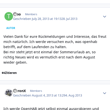
Author stats
theo
Members
Geschrieben
July 28, 2013 at 19:13
28. Jul 2013
AUTOR
Vielen Dank für eure Rückmeldungen und Interesse, das freut
mich natürlich. Ich werde versuchen euch, was openhab
betrifft, auf dem Laufenden zu halten.
Bei mir steht jetzt erst einmal der Sommerurlaub an, so
richtig Neues wird es vermutlich erst nach dem August
wieder geben.
Zitieren
Author stats
AuronX
Members
Geschrieben
August 4, 2013 at 13:29
4. Aug 2013
Ich werde OpenHAB jetzt selbst einmal ausprobieren und