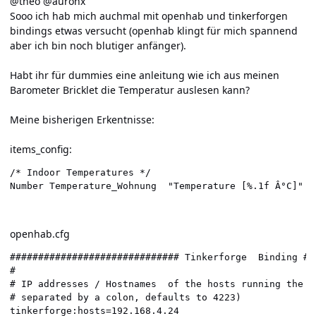
@theo @auronx
Sooo ich hab mich auchmal mit openhab und tinkerforgen
bindings etwas versucht (openhab klingt für mich spannend
aber ich bin noch blutiger anfänger).
Habt ihr für dummies eine anleitung wie ich aus meinen
Barometer Bricklet die Temperatur auslesen kann?
Meine bisherigen Erkentnisse:
items_config:
/* Indoor Temperatures */

openhab.cfg
############################## Tinkerforge  Binding ##
#

# IP addresses / Hostnames  of the hosts running the b
# separated by a colon, defaults to 4223)

tinkerforge:hosts=192.168.4.24
