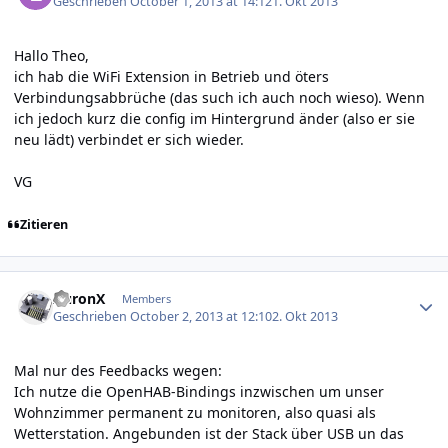
Geschrieben
October 1, 2013 at 14:12
1. Okt 2013
Hallo Theo,
ich hab die WiFi Extension in Betrieb und öters
Verbindungsabbrüche (das such ich auch noch wieso). Wenn
ich jedoch kurz die config im Hintergrund änder (also er sie
neu lädt) verbindet er sich wieder.
VG
Zitieren
Author stats
AuronX
Members
Geschrieben
October 2, 2013 at 12:10
2. Okt 2013
Mal nur des Feedbacks wegen:
Ich nutze die OpenHAB-Bindings inzwischen um unser
Wohnzimmer permanent zu monitoren, also quasi als
Wetterstation. Angebunden ist der Stack über USB un das