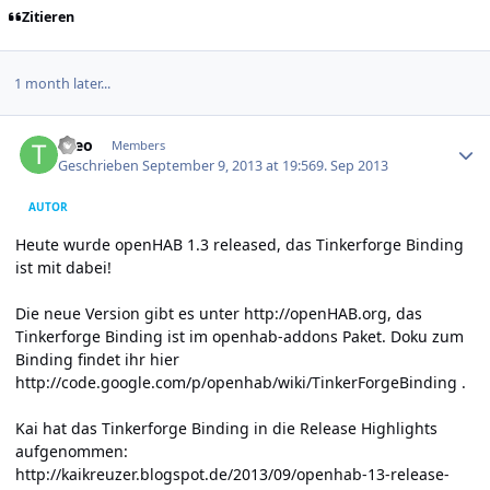
Zitieren
1 month later...
Author stats
theo
Members
Geschrieben
September 9, 2013 at 19:56
9. Sep 2013
AUTOR
Heute wurde openHAB 1.3 released, das Tinkerforge Binding
ist mit dabei!
Die neue Version gibt es unter
http://openHAB.org,
das
Tinkerforge Binding ist im openhab-addons Paket. Doku zum
Binding findet ihr hier
http://code.google.com/p/openhab/wiki/TinkerForgeBinding
.
Kai hat das Tinkerforge Binding in die Release Highlights
aufgenommen:
http://kaikreuzer.blogspot.de/2013/09/openhab-13-release-