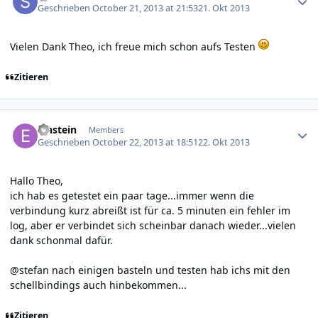
Geschrieben
October 21, 2013 at 21:53
21. Okt 2013
Vielen Dank Theo, ich freue mich schon aufs Testen
Zitieren
Author stats
Einstein
Members
Geschrieben
October 22, 2013 at 18:51
22. Okt 2013
Hallo Theo,
ich hab es getestet ein paar tage...immer wenn die
verbindung kurz abreißt ist für ca. 5 minuten ein fehler im
log, aber er verbindet sich scheinbar danach wieder...vielen
dank schonmal dafür.
@stefan nach einigen basteln und testen hab ichs mit den
schellbindings auch hinbekommen...
Zitieren