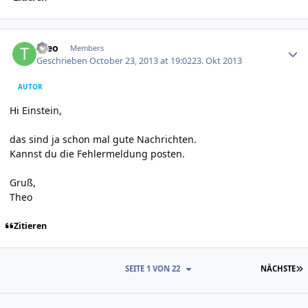
Author stats
theo
Members
Geschrieben
October 23, 2013 at 19:02
23. Okt 2013
AUTOR
Hi Einstein,
das sind ja schon mal gute Nachrichten.
Kannst du die Fehlermeldung posten.
Gruß,
Theo
Zitieren
L
SEITE 1 VON 22
NÄCHSTE