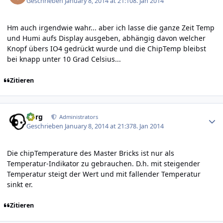
Geschrieben
January 8, 2014 at 21:10
8. Jan 2014
Hm auch irgendwie wahr... aber ich lasse die ganze Zeit Temp
und Humi aufs Display ausgeben, abhängig davon welcher
Knopf übers IO4 gedrückt wurde und die ChipTemp bleibst
bei knapp unter 10 Grad Celsius...
Zitieren
Author stats
borg
Administrators
Geschrieben
January 8, 2014 at 21:37
8. Jan 2014
Die chipTemperature des Master Bricks ist nur als
Temperatur-Indikator zu gebrauchen. D.h. mit steigender
Temperatur steigt der Wert und mit fallender Temperatur
sinkt er.
Zitieren