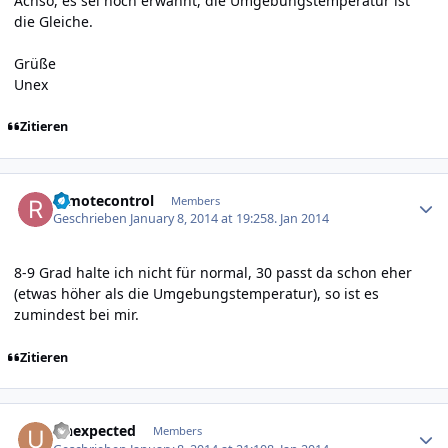
Achso, es sei noch erwähnt, die Umgebungstemperatur ist
die Gleiche.
Grüße
Unex
Zitieren
Author stats
remotecontrol
Members
Geschrieben
January 8, 2014 at 19:25
8. Jan 2014
8-9 Grad halte ich nicht für normal, 30 passt da schon eher
(etwas höher als die Umgebungstemperatur), so ist es
zumindest bei mir.
Zitieren
Author stats
Unexpected
Members