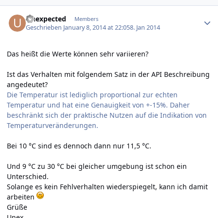
Author stats
Unexpected
Members
Geschrieben
January 8, 2014 at 22:05
8. Jan 2014
Das heißt die Werte können sehr variieren?
Ist das Verhalten mit folgendem Satz in der API Beschreibung
angedeutet?
Die Temperatur ist lediglich proportional zur echten
Temperatur und hat eine Genauigkeit von +-15%. Daher
beschränkt sich der praktische Nutzen auf die Indikation von
Temperaturveränderungen.
Bei 10 °C sind es dennoch dann nur 11,5 °C.
Und 9 °C zu 30 °C bei gleicher umgebung ist schon ein
Unterschied.
Solange es kein Fehlverhalten wiederspiegelt, kann ich damit
arbeiten
Grüße
Unex