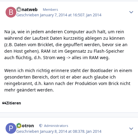
Author stats
benatweb
Members
Geschrieben
January 7, 2014 at 16:50
7. Jan 2014
Na ja, wie in jedem anderen Computer auch halt, um rein
während der Laufzeit Daten kurzzeitig ablegen zu können
(z.B. Daten vom Bricklet, die gepuffert werden, bevor sie an
den Host gehen). RAM ist im Gegensatz zu Flash-Speicher
auch flüchtig, d.h. Strom weg -> alles im RAM weg.
Wenn ich mich richtig erinnere steht der Bootloader in einem
gesonderten Bereich, dort ist er aber auch glaube ich
reingebrannt, d.h. kann nach der Produktion vom Brick nicht
mehr geändert werden.
Zitieren
Author stats
photron
Administrators
Geschrieben
January 8, 2014 at 08:37
8. Jan 2014