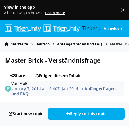
Skip to content
View in the app
×
Di
A better way to browse.
Learn more
.
Tinkerunity
Anmelden
Startseite
Deutsch
Anfängerfragen und FAQ
Master Bri
Master Brick - Verständnisfrage
Share
Folgen diesem Inhalt
Von
FloB
January 7, 2014 at 16:40
7. Jan 2014
in
Anfängerfragen
und FAQ
Start new topic
Reply to this topic
Author stats