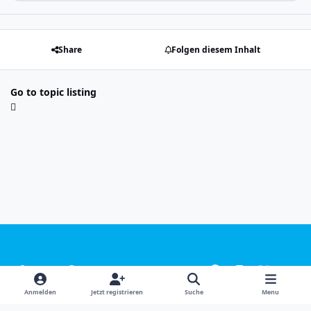
Share
Folgen diesem Inhalt
Go to topic listing
Light Mode
Dark Mode
System Preference
f
i
x
y
a
n
o
Sprachen
Design
Datenschutzerklärung
Kontakt
Anmelden
Jetzt registrieren
Suche
Menu
c
s
u