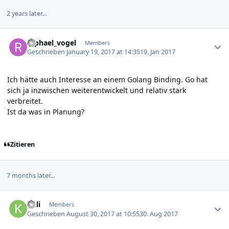
2 years later...
Author stats
raphael_vogel
Members
Geschrieben
January 19, 2017 at 14:35
19. Jan 2017
Ich hätte auch Interesse an einem Golang Binding. Go hat
sich ja inzwischen weiterentwickelt und relativ stark
verbreitet.
Ist da was in Planung?
Zitieren
7 months later...
Author stats
kuli
Members
Geschrieben
August 30, 2017 at 10:55
30. Aug 2017