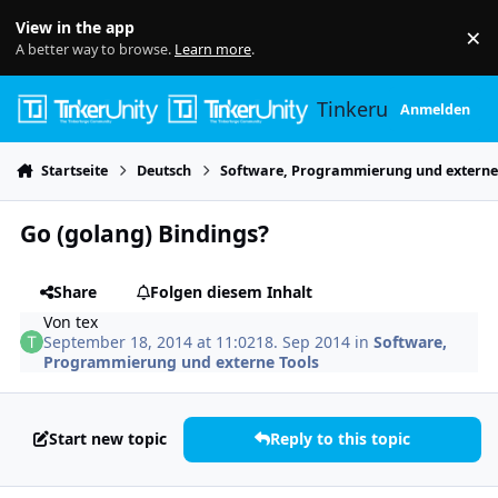
Skip to content
View in the app
×
Di
A better way to browse.
Learn more
.
Tinkerunity
Anmelden
Startseite
Deutsch
Software, Programmierung und externe
Go (golang) Bindings?
Share
Folgen diesem Inhalt
Von
tex
September 18, 2014 at 11:02
18. Sep 2014
in
Software,
Programmierung und externe Tools
Start new topic
Reply to this topic
Author stats