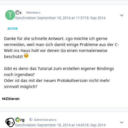
Author stats
tex
Members
Geschrieben
September 18, 2014 at 11:57
18. Sep 2014
AUTOR
Danke für die schnelle Antwort. cgo möchte ich gerne
vermeiden, weil man sich damit einige Probleme aus der C-
Welt ins Haus holt vor denen Go einen normalerweise
beschützt
Gibt es denn das Tutorial zum erstellen eigener Bindings
noch irgendwo?
Oder ist das mit der neuen Protokollversion nicht mehr
sinnvoll möglich?
Zitieren
Author stats
borg
Administrators
Geschrieben
September 18, 2014 at 14:45
18. Sep 2014