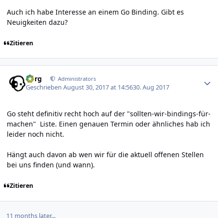
Auch ich habe Interesse an einem Go Binding. Gibt es
Neuigkeiten dazu?
Zitieren
Author stats
borg
Administrators
Geschrieben
August 30, 2017 at 14:56
30. Aug 2017
Go steht definitiv recht hoch auf der "sollten-wir-bindings-für-
machen" Liste. Einen genauen Termin oder ähnliches hab ich
leider noch nicht.
Hängt auch davon ab wen wir für die aktuell offenen Stellen
bei uns finden (und wann).
Zitieren
11 months later...