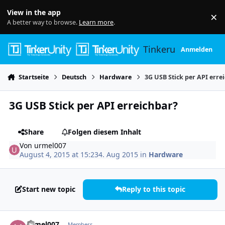
Skip to content
View in the app
×
Di
A better way to browse.
Learn more
.
Tinkerunity
Anmelden
Startseite
Deutsch
Hardware
3G USB Stick per API erre
3G USB Stick per API erreichbar?
Share
Folgen diesem Inhalt
Von
urmel007
August 4, 2015 at 15:23
4. Aug 2015
in
Hardware
Start new topic
Reply to this topic
Author stats
urmel007
Members