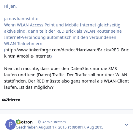
Hi Jan,
ja das kannst du:
Wenn WLAN Access Point und Mobile Internet gleichzeitig
aktive sind, dann teilt der RED Brick als WLAN Router seine
Internet-Verbindung automatisch mit den verbundenen
WLAN Teilnehmern.
(
http://www.tinkerforge.com/de/doc/Hardware/Bricks/RED_Bric
k.html#mobile-internet
)
Nein, ich möchte, dass über den DatenStick nur die SMS
laufen und kein (Daten)-Traffic. Der Traffic soll nur über WLAN
stattfinden. Der RED müsste also ganz normal als WLAN-Client
laufen. Ist das möglich??
Zitieren
Author stats
photron
Administrators
Geschrieben
August 17, 2015 at 09:40
17. Aug 2015