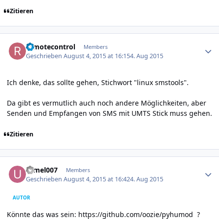
Zitieren
Author stats
remotecontrol
Members
Geschrieben
August 4, 2015 at 16:15
4. Aug 2015
Ich denke, das sollte gehen, Stichwort "linux smstools".
Da gibt es vermutlich auch noch andere Möglichkeiten, aber
Senden und Empfangen von SMS mit UMTS Stick muss gehen.
Zitieren
Author stats
urmel007
Members
Geschrieben
August 4, 2015 at 16:42
4. Aug 2015
AUTOR
Könnte das was sein:
https://github.com/oozie/pyhumod
?