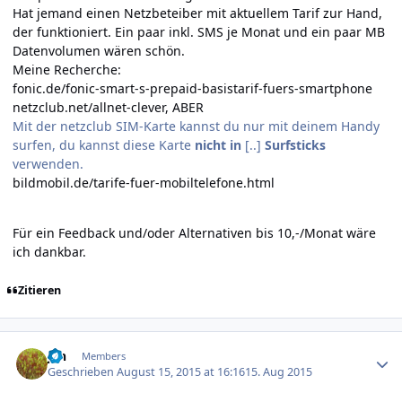
Hat jemand einen Netzbeteiber mit aktuellem Tarif zur Hand,
der funktioniert. Ein paar inkl. SMS je Monat und ein paar MB
Datenvolumen wären schön.
Meine Recherche:
fonic.de/fonic-smart-s-prepaid-basistarif-fuers-smartphone
netzclub.net/allnet-clever, ABER
Mit der netzclub SIM-Karte kannst du nur mit deinem Handy
surfen, du kannst diese Karte
nicht in
[..]
Surfsticks
verwenden.
bildmobil.de/tarife-fuer-mobiltelefone.html
Für ein Feedback und/oder Alternativen bis 10,-/Monat wäre
ich dankbar.
Zitieren
Author stats
jan
Members
Geschrieben
August 15, 2015 at 16:16
15. Aug 2015