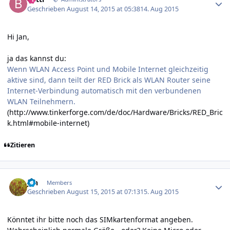
Geschrieben
August 14, 2015 at 05:38
14. Aug 2015
Hi Jan,
ja das kannst du:
Wenn WLAN Access Point und Mobile Internet gleichzeitig
aktive sind, dann teilt der RED Brick als WLAN Router seine
Internet-Verbindung automatisch mit den verbundenen
WLAN Teilnehmern.
(
http://www.tinkerforge.com/de/doc/Hardware/Bricks/RED_Bric
k.html#mobile-internet
)
Zitieren
Author stats
jan
Members
Geschrieben
August 15, 2015 at 07:13
15. Aug 2015
Könntet ihr bitte noch das SIMkartenformat angeben.