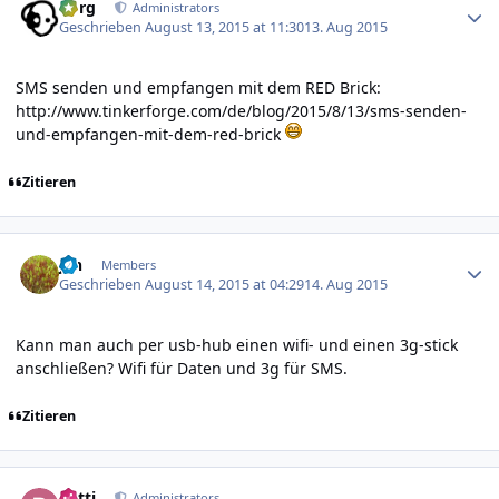
borg
Administrators
Geschrieben
August 13, 2015 at 11:30
13. Aug 2015
SMS senden und empfangen mit dem RED Brick:
http://www.tinkerforge.com/de/blog/2015/8/13/sms-senden-
und-empfangen-mit-dem-red-brick
Zitieren
Author stats
jan
Members
Geschrieben
August 14, 2015 at 04:29
14. Aug 2015
Kann man auch per usb-hub einen wifi- und einen 3g-stick
anschließen? Wifi für Daten und 3g für SMS.
Zitieren
Author stats
batti
Administrators