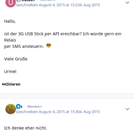
Geschrieben
August 4, 2015 at 15:23
4. Aug 2015
Hallo,
ist der 3G USB Stick per API ereichbar? Ich würde gern ein
Relais
per SMS ansteuern.
Viele Grüße
Urmel
Zitieren
Author stats
jan
Members
Geschrieben
August 4, 2015 at 15:30
4. Aug 2015
Ich denke eher nicht.