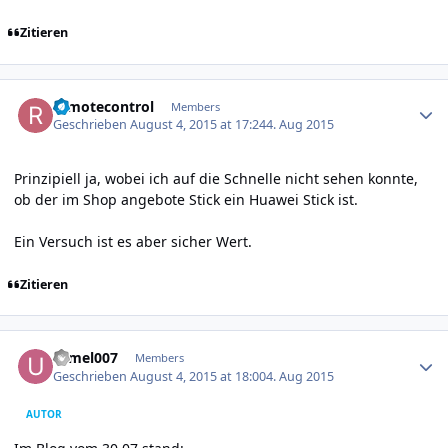
Zitieren
Author stats
remotecontrol
Members
Geschrieben
August 4, 2015 at 17:24
4. Aug 2015
Prinzipiell ja, wobei ich auf die Schnelle nicht sehen konnte,
ob der im Shop angebote Stick ein Huawei Stick ist.
Ein Versuch ist es aber sicher Wert.
Zitieren
Author stats
urmel007
Members
Geschrieben
August 4, 2015 at 18:00
4. Aug 2015
AUTOR