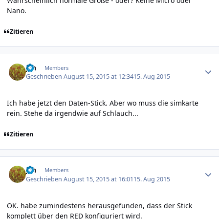
Wahrscheinlich normale Größe - oder? Keine Micro oder
Nano.
Zitieren
Author stats
jan
Members
Geschrieben
August 15, 2015 at 12:34
15. Aug 2015
Ich habe jetzt den Daten-Stick. Aber wo muss die simkarte
rein. Stehe da irgendwie auf Schlauch...
Zitieren
Author stats
jan
Members
Geschrieben
August 15, 2015 at 16:01
15. Aug 2015
OK. habe zumindestens herausgefunden, dass der Stick
komplett über den RED konfiguriert wird.