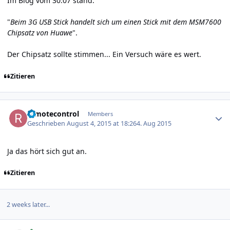
Im Blog vom 30.07 stand:
"
Beim 3G USB Stick handelt sich um einen Stick mit dem MSM7600
Chipsatz von Huawe
".
Der Chipsatz sollte stimmen... Ein Versuch wäre es wert.
Zitieren
Author stats
remotecontrol
Members
Geschrieben
August 4, 2015 at 18:26
4. Aug 2015
Ja das hört sich gut an.
Zitieren
2 weeks later...
Author stats