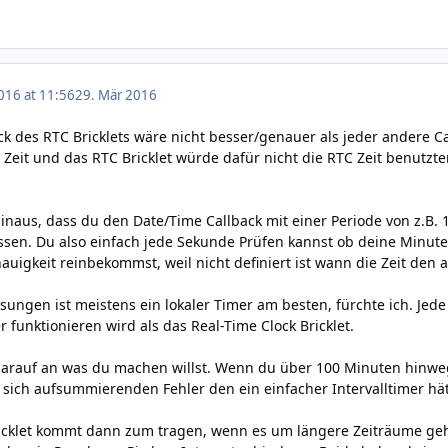
016 at 11:56
29. Mär 2016
k des RTC Bricklets wäre nicht besser/genauer als jeder andere Cal
S Zeit und das RTC Bricklet würde dafür nicht die RTC Zeit benutz
hinaus, dass du den Date/Time Callback mit einer Periode von z.B.
en. Du also einfach jede Sekunde Prüfen kannst ob deine Minute 
auigkeit reinbekommst, weil nicht definiert ist wann die Zeit den 
sungen ist meistens ein lokaler Timer am besten, fürchte ich. Je
 funktionieren wird als das Real-Time Clock Bricklet.
arauf an was du machen willst. Wenn du über 100 Minuten hinweg 
sich aufsummierenden Fehler den ein einfacher Intervalltimer hät
icklet kommt dann zum tragen, wenn es um längere Zeiträume geht