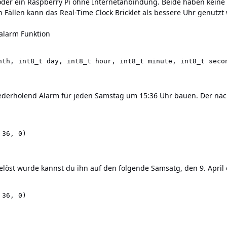
 oder ein Raspberry Pi ohne Internetanbindung. Beide haben keine 
n Fällen kann das Real-Time Clock Bricklet als bessere Uhr genutzt
alarm Funktion
nth, int8_t day, int8_t hour, int8_t minute, int8_t seco
ederholend Alarm für jeden Samstag um 15:36 Uhr bauen. Der nächst
 36, 0)
löst wurde kannst du ihn auf den folgende Samsatg, den 9. April 
 36, 0)