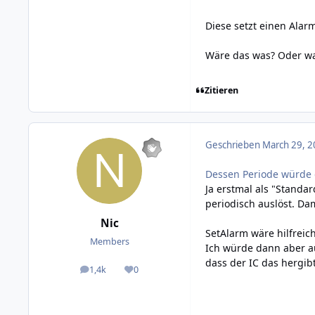
Diese setzt einen Alarm
Wäre das was? Oder was
Zitieren
Geschrieben
March 29, 2
Dessen Periode würde 
Ja erstmal als "Standa
periodisch auslöst. Da
Nic
SetAlarm wäre hilfreic
Members
Ich würde dann aber au
dass der IC das hergibt
1,4k
0
posts
Reputation