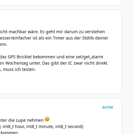
nicht machbar wäre. Es geht mir darum zu verstehen
ser/einfacher ist als ein Timer aus der Stdlib deiner
ann.
e das GPS Bricklet bekommen und eine set/get_alarm
en Wochentag unter. Das gibt der IC zwar nicht direkt
, muss ich testen.
AUTOR
unter die Lupe nehmen
int8_t hour, int8_t minute, int8_t second)
e kommen.