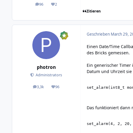
96
2
posts
Reputation
Zitieren
Geschrieben
March 29, 2
Einen Date/Time Callb
des Bricks gemessen.
Ein generischer Timer 
photron
Datum und Uhrzeit sie 
Administrators
3,3k
96
set_alarm(int8_t mo
posts
Reputation
Das funktioniert dann 
set_alarm(4, 2, 20,