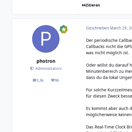
Zitieren
Geschrieben
March 29, 2
Der periodische Callbac
Callbacks nicht die GP
was nicht möglich ist.
photron
Oder willst du darauf 
Administrators
Minutenbereich zu mess
dass du da lokal Ungen
3,3k
96
posts
Reputation
Für solche Kurzzeitmes
für diesen Zweck besser
Es kommst aber auch d
möglicherweise keinen 
Das Real-Time Clock Br