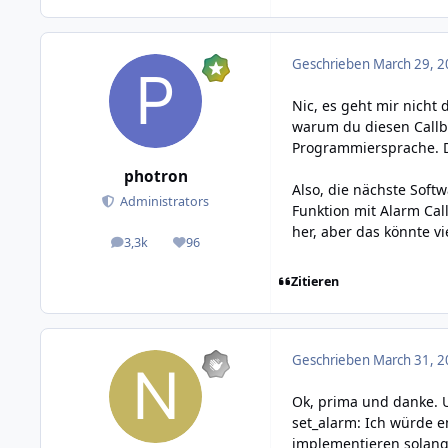
Geschrieben
March 29, 2
Nic, es geht mir nicht
warum du diesen Callba
Programmiersprache. Da
photron
Also, die nächste Soft
Administrators
Funktion mit Alarm Cal
her, aber das könnte v
3,3k
96
posts
Reputation
Zitieren
Geschrieben
March 31, 2
Ok, prima und danke. 
set_alarm: Ich würde em
implementieren solang