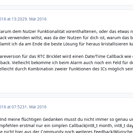
016 at 13:20
29. Mär 2016
 darum dem Nutzer Funktionalität vorenthaltenen, oder das etwas 
ck verwenden willst, was da der Nutzen für dich ist, warum das bes
mit ich da am Ende die beste Lösung für heraus kristallisieren k
wareversion für das RTC Bricklet wird einen Date/Time Callback wi
lback. Vielleicht bekomme ich beim Alarm auch noch ein Feld für d
ielleicht durch Kombination zweier Funktionen des ICs möglich sein
016 at 07:52
31. Mär 2016
Und meine flüchtigen Gedanken musst du nicht immer so genau 
pfehlen erstmal nur ein simplen Callback(int8_t month, int8_t day, 
e nicht hier aus der Community noch weiteres Feedback/Wünsch