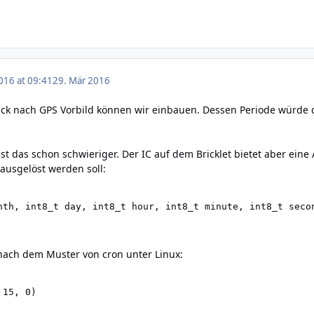
016 at 09:41
29. Mär 2016
ack nach GPS Vorbild können wir einbauen. Dessen Periode würde 
ist das schon schwieriger. Der IC auf dem Bricklet bietet aber ein
ausgelöst werden soll:
nth, int8_t day, int8_t hour, int8_t minute, int8_t seco
nach dem Muster von cron unter Linux:
 15, 0)