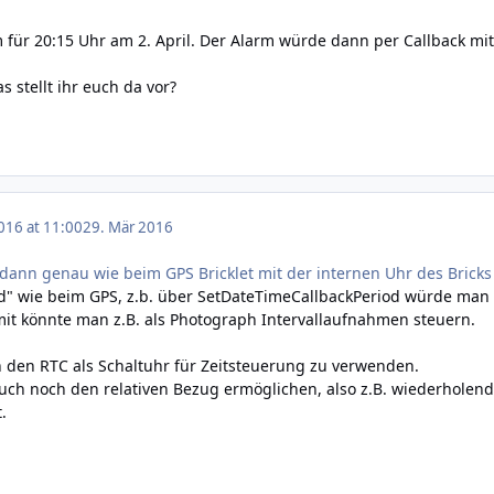
 für 20:15 Uhr am 2. April. Der Alarm würde dann per Callback mitg
 stellt ihr euch da vor?
016 at 11:00
29. Mär 2016
dann genau wie beim GPS Bricklet mit der internen Uhr des Brick
rd" wie beim GPS, z.b. über SetDateTimeCallbackPeriod würde man 
mit könnte man z.B. als Photograph Intervallaufnahmen steuern.
h den RTC als Schaltuhr für Zeitsteuerung zu verwenden.
ch noch den relativen Bezug ermöglichen, also z.B. wiederholend
.