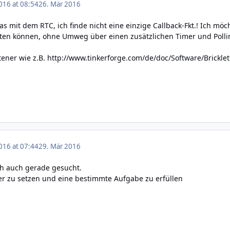
016 at 08:54
26. Mär 2016
das mit dem RTC, ich finde nicht eine einzige Callback-Fkt.! Ich m
lten können, ohne Umweg über einen zusätzlichen Timer und Polli
tener wie z.B.
http://www.tinkerforge.com/de/doc/Software/Bricklet
016 at 07:44
29. Mär 2016
ch auch gerade gesucht.
er zu setzen und eine bestimmte Aufgabe zu erfüllen