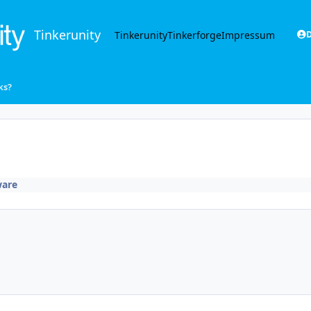
Tinkerunity
Tinkerunity
Tinkerforge
Impressum
D
ks?
are