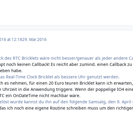
016 at 12:18
29. Mär 2016
ck des RTC Bricklets wäre nicht besser/genauer als jeder andere Ca
pt noch keinen Callback! Es reicht aber zumind. einen Callback zu
ieben habe.
das Real-Time Clock Bricklet als bessere Uhr genutzt werden.
ch es nehmen, für einen 20 Euro teuren Bricklet kann ich erwarten,
lle Uhrzeit in die Anwendung triggere. Wenn der poppelige IO4 ei
TC ein OnDateTime nicht machbar wäre.
löst wurde kannst du ihn auf den folgende Samsatg, den 9. April 
das ich noch eine eigene Routine schreiben muss um den richtigen