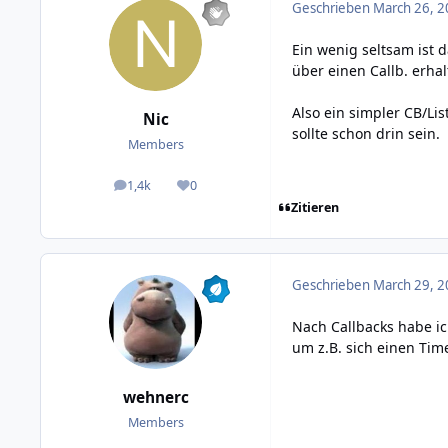
Geschrieben
March 26, 2
Ein wenig seltsam ist 
über einen Callb. erha
Also ein simpler CB/Lis
Nic
sollte schon drin sein.
Members
1,4k
0
posts
Reputation
Zitieren
Geschrieben
March 29, 2
Nach Callbacks habe i
um z.B. sich einen Tim
wehnerc
Members