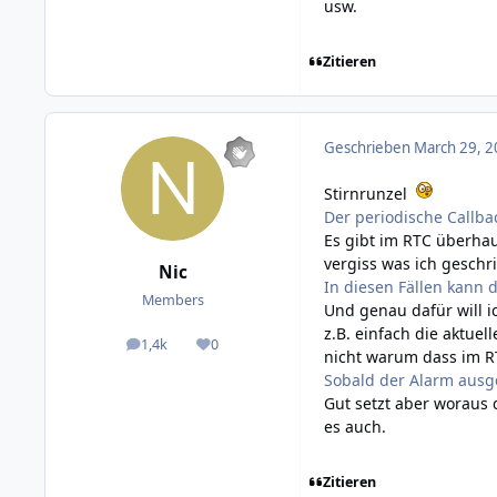
usw.
Zitieren
Geschrieben
March 29, 2
Stirnrunzel
Der periodische Callba
Es gibt im RTC überhau
vergiss was ich geschr
Nic
In diesen Fällen kann 
Members
Und genau dafür will i
z.B. einfach die aktue
1,4k
0
posts
Reputation
nicht warum dass im R
Sobald der Alarm ausge
Gut setzt aber woraus 
es auch.
Zitieren