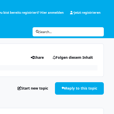
u bist bereits registriert? Hier anmelden
Jetzt registrieren
Search...
Share
Folgen diesem Inhalt
Start new topic
Reply to this topic