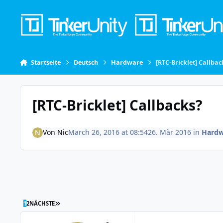
Skip to content
Startseite
Deutsch
Hardware
[RTC-Bricklet] Callbac
[RTC-Bricklet] Callbacks?
Von
Nic
March 26, 2016 at 08:54
26. Mär 2016
in
Hardw
LETZTE SEITE
1
2
NÄCHSTE