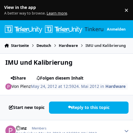
Skip to content
View in the app
×
Di
A better way to browse.
Learn more
.
Tinkerunity
Anmelden
Startseite
Deutsch
Hardware
IMU und Kalibrierung
IMU und Kalibrierung
Share
Folgen diesem Inhalt
Von
Plenz
May 24, 2012 at 12:59
24. Mai 2012
in
Hardware
Start new topic
Reply to this topic
Author stats
Plenz
Members