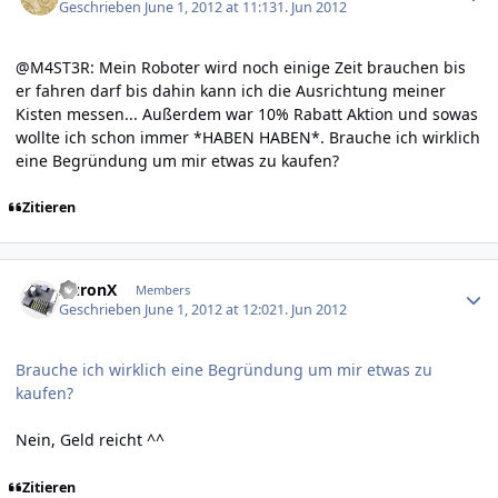
Geschrieben
June 1, 2012 at 11:13
1. Jun 2012
@M4ST3R: Mein Roboter wird noch einige Zeit brauchen bis
er fahren darf bis dahin kann ich die Ausrichtung meiner
Kisten messen... Außerdem war 10% Rabatt Aktion und sowas
wollte ich schon immer *HABEN HABEN*. Brauche ich wirklich
eine Begründung um mir etwas zu kaufen?
Zitieren
Author stats
AuronX
Members
Geschrieben
June 1, 2012 at 12:02
1. Jun 2012
Brauche ich wirklich eine Begründung um mir etwas zu
kaufen?
Nein, Geld reicht ^^
Zitieren