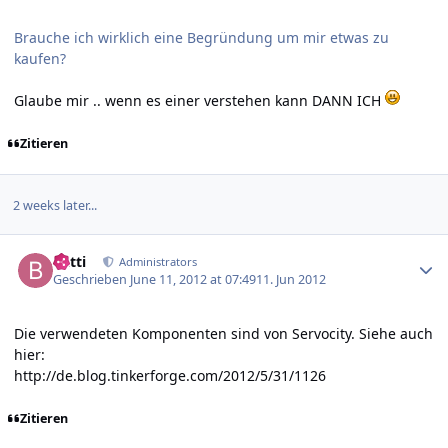
Brauche ich wirklich eine Begründung um mir etwas zu
kaufen?
Glaube mir .. wenn es einer verstehen kann DANN ICH
Zitieren
2 weeks later...
Author stats
batti
Administrators
Geschrieben
June 11, 2012 at 07:49
11. Jun 2012
Die verwendeten Komponenten sind von Servocity. Siehe auch
hier:
http://de.blog.tinkerforge.com/2012/5/31/1126
Zitieren