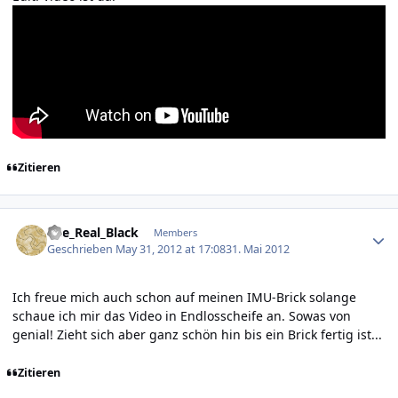
Zitieren
Author stats
The_Real_Black
Members
Geschrieben
May 31, 2012 at 17:08
31. Mai 2012
Ich freue mich auch schon auf meinen IMU-Brick solange
schaue ich mir das Video in Endlosscheife an. Sowas von
genial! Zieht sich aber ganz schön hin bis ein Brick fertig ist...
Zitieren