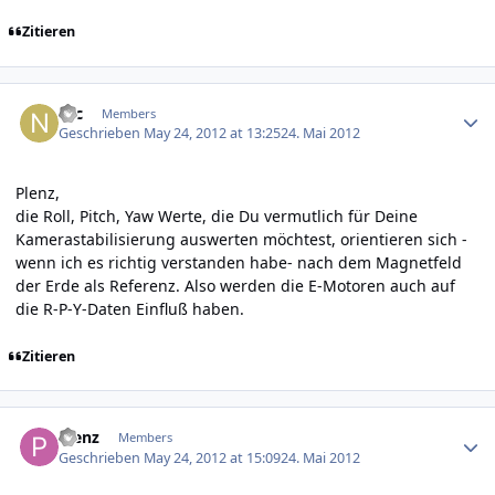
Zitieren
Author stats
Nic
Members
Geschrieben
May 24, 2012 at 13:25
24. Mai 2012
Plenz,
die Roll, Pitch, Yaw Werte, die Du vermutlich für Deine
Kamerastabilisierung auswerten möchtest, orientieren sich -
wenn ich es richtig verstanden habe- nach dem Magnetfeld
der Erde als Referenz. Also werden die E-Motoren auch auf
die R-P-Y-Daten Einfluß haben.
Zitieren
Author stats
Plenz
Members
Geschrieben
May 24, 2012 at 15:09
24. Mai 2012