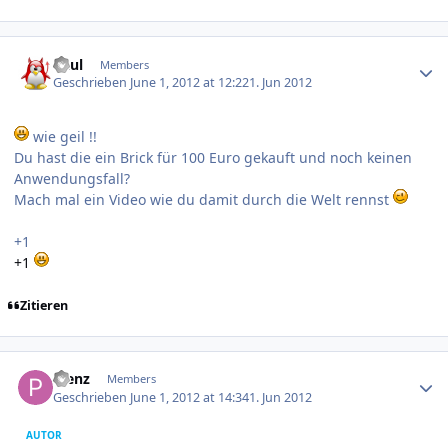
Author stats
Paul
Members
Geschrieben
June 1, 2012 at 12:22
1. Jun 2012
wie geil !!
Du hast die ein Brick für 100 Euro gekauft und noch keinen
Anwendungsfall?
Mach mal ein Video wie du damit durch die Welt rennst
+1
+1
Zitieren
Author stats
Plenz
Members
Geschrieben
June 1, 2012 at 14:34
1. Jun 2012
AUTOR