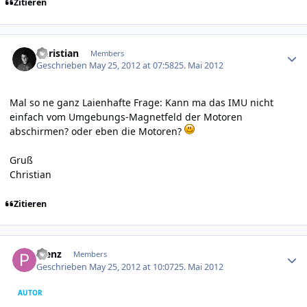
Zitieren
Author stats
Christian
Members
Geschrieben
May 25, 2012 at 07:58
25. Mai 2012
Mal so ne ganz Laienhafte Frage: Kann ma das IMU nicht
einfach vom Umgebungs-Magnetfeld der Motoren
abschirmen? oder eben die Motoren?
Gruß
Christian
Zitieren
Author stats
Plenz
Members
Geschrieben
May 25, 2012 at 10:07
25. Mai 2012
AUTOR