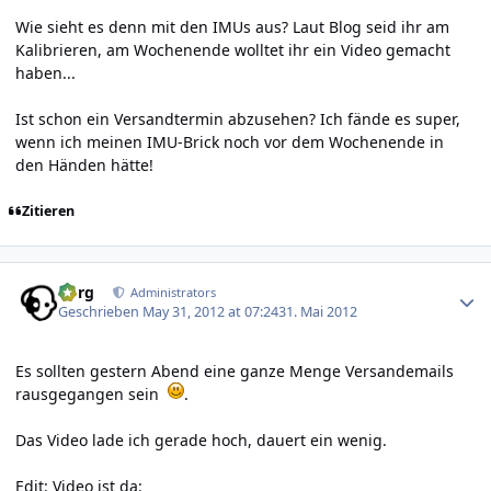
Wie sieht es denn mit den IMUs aus? Laut Blog seid ihr am
Kalibrieren, am Wochenende wolltet ihr ein Video gemacht
haben...
Ist schon ein Versandtermin abzusehen? Ich fände es super,
wenn ich meinen IMU-Brick noch vor dem Wochenende in
den Händen hätte!
Zitieren
Author stats
borg
Administrators
Geschrieben
May 31, 2012 at 07:24
31. Mai 2012
Es sollten gestern Abend eine ganze Menge Versandemails
rausgegangen sein
.
Das Video lade ich gerade hoch, dauert ein wenig.
Edit: Video ist da: