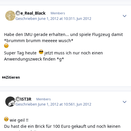
Author stats
The_Real_Black
Members
Geschrieben
June 1, 2012 at 10:31
1. Jun 2012
Habe den IMU gerade erhalten... und spiele Flugzeug damit
*brummm brumm meeeee wusch*
Super Tag heute
jetzt muss ich nur noch einen
Anwendungszweck finden *g*
Zitieren
Author stats
M4ST3R
Members
Geschrieben
June 1, 2012 at 10:56
1. Jun 2012
wie geil !!
Du hast die ein Brick für 100 Euro gekauft und noch keinen