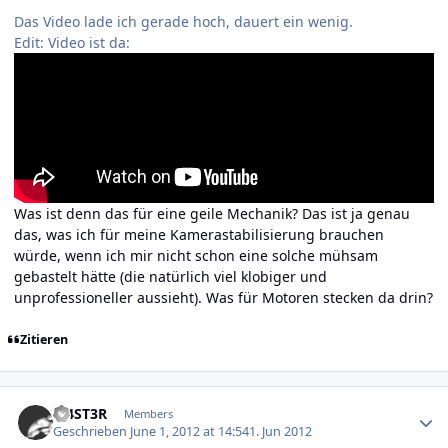
Das Video lade ich gerade hoch, dauert ein wenig.
Edit: Video ist da:
Was ist denn das für eine geile Mechanik? Das ist ja genau
das, was ich für meine Kamerastabilisierung brauchen
würde, wenn ich mir nicht schon eine solche mühsam
gebastelt hätte (die natürlich viel klobiger und
unprofessioneller aussieht). Was für Motoren stecken da drin?
Zitieren
Author stats
M4ST3R
Members
Geschrieben
June 1, 2012 at 14:54
1. Jun 2012