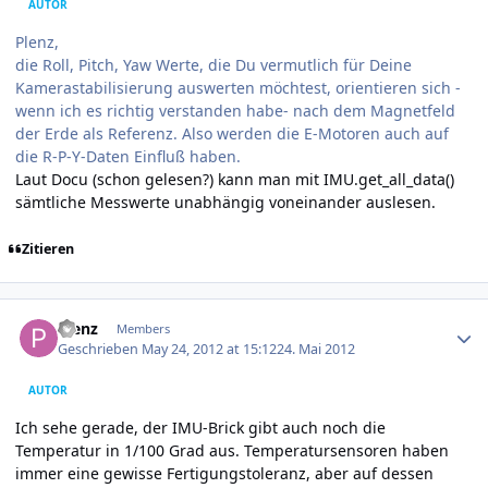
AUTOR
Plenz,
die Roll, Pitch, Yaw Werte, die Du vermutlich für Deine
Kamerastabilisierung auswerten möchtest, orientieren sich -
wenn ich es richtig verstanden habe- nach dem Magnetfeld
der Erde als Referenz. Also werden die E-Motoren auch auf
die R-P-Y-Daten Einfluß haben.
Laut Docu (schon gelesen?) kann man mit IMU.get_all_data()
sämtliche Messwerte unabhängig voneinander auslesen.
Zitieren
Author stats
Plenz
Members
Geschrieben
May 24, 2012 at 15:12
24. Mai 2012
AUTOR
Ich sehe gerade, der IMU-Brick gibt auch noch die
Temperatur in 1/100 Grad aus. Temperatursensoren haben
immer eine gewisse Fertigungstoleranz, aber auf dessen