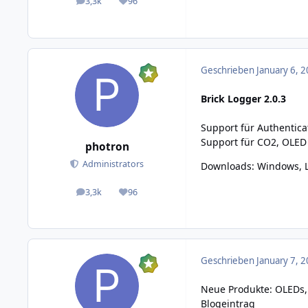
3,3k
96
posts
Reputation
Geschrieben
January 6, 2
Brick Logger 2.0.3
Support für Authentica
Support für CO2, OLED
photron
Administrators
Downloads:
Windows, L
3,3k
96
posts
Reputation
Geschrieben
January 7, 2
Neue Produkte: OLEDs
Blogeintrag