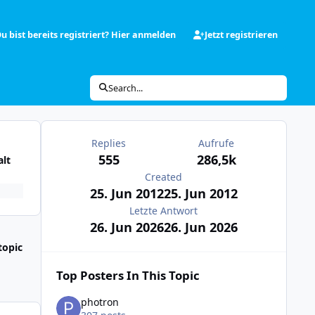
u bist bereits registriert? Hier anmelden
Jetzt registrieren
Search...
Replies
Aufrufe
555
286,5k
alt
Created
25. Jun 2012
25. Jun 2012
Letzte Antwort
26. Jun 2026
26. Jun 2026
topic
Top Posters In This Topic
photron