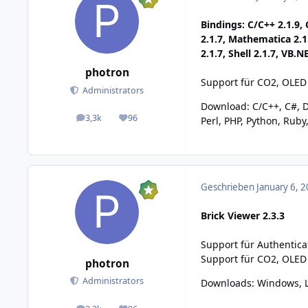
Bindings: C/C++ 2.1.9, 
2.1.7, Mathematica 2.1
2.1.7, Shell 2.1.7, VB.N
photron
Support für CO2, OLED
Administrators
Download:
C/C++
,
C#
,
D
3,3k
96
Perl
,
PHP
,
Python
,
Ruby
posts
Reputation
Geschrieben
January 6, 2
Brick Viewer 2.3.3
Support für Authentic
Support für CO2, OLED
photron
Administrators
Downloads:
Windows
,