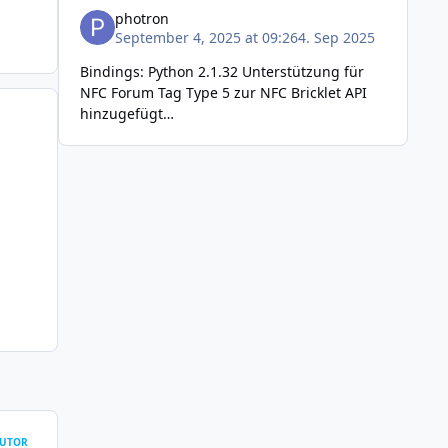
photron
September 4, 2025 at 09:26
4. Sep 2025
Bindings: Python 2.1.32 Unterstützung für
NFC Forum Tag Type 5 zur NFC Bricklet API
hinzugefügt
cardemu_set/get_tag_id Funktion zur NFC
Bricklet API hinzugefügt write_line_2 Funk
UTOR