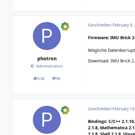
Geschrieben
February 9,
Firmware: IMU Brick 2.
Mögliche Datenkorrupt
photron
Download:
IMU Brick 2
Administrators
3,3k
96
posts
Reputation
Geschrieben
February 10
Bindings: C/C++ 2.1.10,
2.1.8, Mathematica 2.1
2.1.8, Shell 2.1.8, Visua