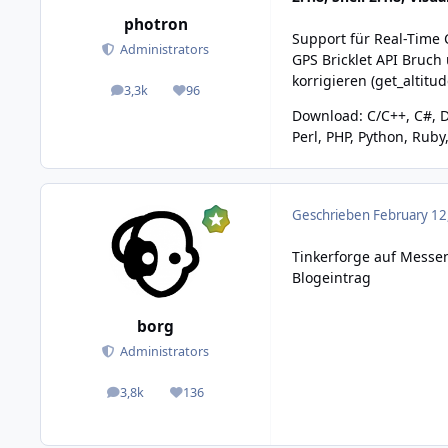
photron
Support für Real-Time C
Administrators
GPS Bricklet API Bruch
korrigieren (get_altitu
3,3k
96
posts
Reputation
Download:
C/C++
,
C#
,
D
Perl
,
PHP
,
Python
,
Ruby
Geschrieben
February 12
Tinkerforge auf Messe
Blogeintrag
borg
Administrators
3,8k
136
posts
Reputation