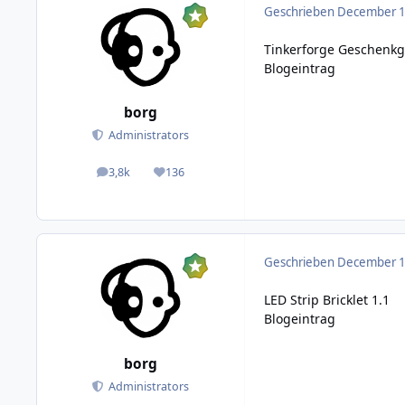
Geschrieben
December 15
Tinkerforge Geschenkgu
Blogeintrag
borg
Administrators
3,8k
136
posts
Reputation
Geschrieben
December 16
LED Strip Bricklet 1.1
Blogeintrag
borg
Administrators