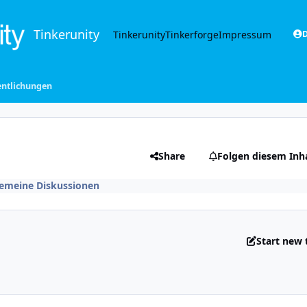
Tinkerunity
Tinkerunity
Tinkerforge
Impressum
D
entlichungen
Share
Folgen diesem Inh
gemeine Diskussionen
Start new 