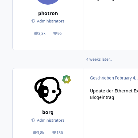
photron
Administrators
3,3k
96
posts
Reputation
4 weeks later...
Geschrieben
February 4,
Update der Ethernet E
Blogeintrag
borg
Administrators
3,8k
136
posts
Reputation