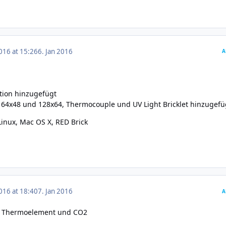
016 at 15:26
6. Jan 2016
A
tion hinzugefügt
 64x48 und 128x64, Thermocouple und UV Light Bricklet hinzugefü
inux, Mac OS X
,
RED Brick
016 at 18:40
7. Jan 2016
A
, Thermoelement und CO2