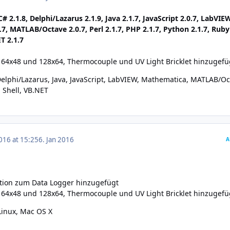
C# 2.1.8, Delphi/Lazarus 2.1.9, Java 2.1.7, JavaScript 2.0.7, LabVIE
.7, MATLAB/Octave 2.0.7, Perl 2.1.7, PHP 2.1.7, Python 2.1.7, Ruby
ET 2.1.7
 64x48 und 128x64, Thermocouple und UV Light Bricklet hinzugefü
elphi/Lazarus
,
Java
,
JavaScript
,
LabVIEW
,
Mathematica
,
MATLAB/Oc
,
Shell
,
VB.NET
016 at 15:25
6. Jan 2016
A
ation zum Data Logger hinzugefügt
 64x48 und 128x64, Thermocouple und UV Light Bricklet hinzugefü
Linux
,
Mac OS X