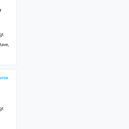
W
gt
tave
,
UTOR
gt