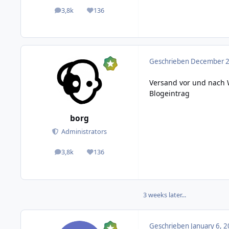
3,8k
136
posts
Reputation
Geschrieben
December 22
Versand vor und nach
Blogeintrag
borg
Administrators
3,8k
136
posts
Reputation
3 weeks later...
Geschrieben
January 6, 2