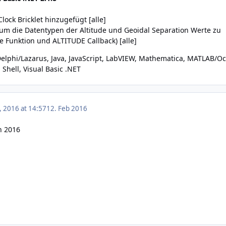
lock Bricklet hinzugefügt [alle]
 um die Datentypen der Altitude und Geoidal Separation Werte zu
de Funktion und ALTITUDE Callback) [alle]
elphi/Lazarus
,
Java
,
JavaScript
,
LabVIEW
,
Mathematica
,
MATLAB/Oc
,
Shell
,
Visual Basic .NET
, 2016 at 14:57
12. Feb 2016
n 2016