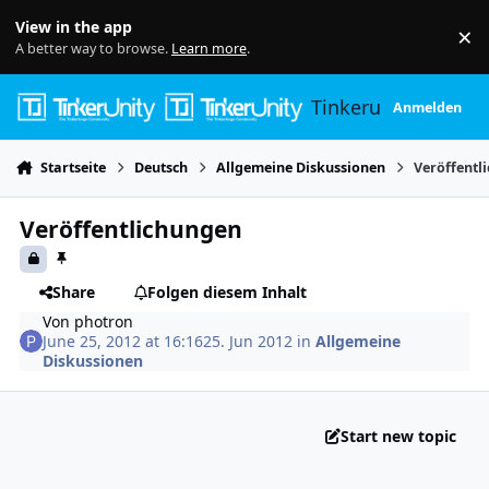
Skip to content
View in the app
×
Di
A better way to browse.
Learn more
.
Tinkerunity
Anmelden
Startseite
Deutsch
Allgemeine Diskussionen
Veröffentl
Veröffentlichungen
Share
Folgen diesem Inhalt
Von
photron
June 25, 2012 at 16:16
25. Jun 2012
in
Allgemeine
Diskussionen
Start new topic