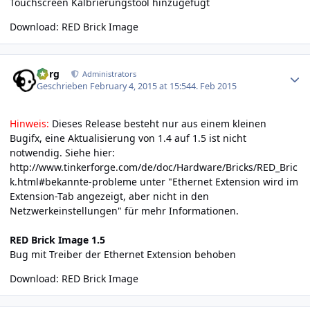
Touchscreen Kalbrierungstool hinzugefügt
Download:
RED Brick Image
Author stats
borg
Administrators
Geschrieben
February 4, 2015 at 15:54
4. Feb 2015
Hinweis:
Dieses Release besteht nur aus einem kleinen
Bugifx, eine Aktualisierung von 1.4 auf 1.5 ist nicht
notwendig. Siehe hier:
http://www.tinkerforge.com/de/doc/Hardware/Bricks/RED_Bric
k.html#bekannte-probleme
unter "Ethernet Extension wird im
Extension-Tab angezeigt, aber nicht in den
Netzwerkeinstellungen" für mehr Informationen.
RED Brick Image 1.5
Bug mit Treiber der Ethernet Extension behoben
Download:
RED Brick Image