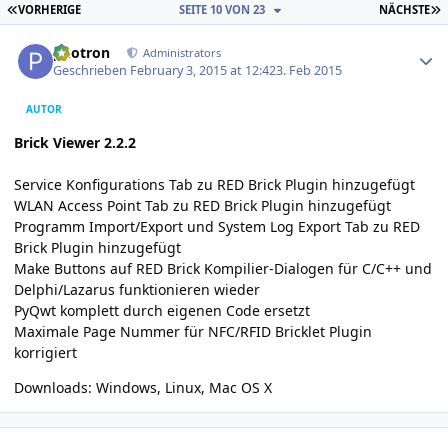
ERSTE SEITE
L
VORHERIGE
SEITE 10 VON 23
NÄCHSTE
Author stats
photron
Administrators
Geschrieben
February 3, 2015 at 12:42
3. Feb 2015
AUTOR
Brick Viewer 2.2.2
Service Konfigurations Tab zu RED Brick Plugin hinzugefügt
WLAN Access Point Tab zu RED Brick Plugin hinzugefügt
Programm Import/Export und System Log Export Tab zu RED
Brick Plugin hinzugefügt
Make Buttons auf RED Brick Kompilier-Dialogen für C/C++ und
Delphi/Lazarus funktionieren wieder
PyQwt komplett durch eigenen Code ersetzt
Maximale Page Nummer für NFC/RFID Bricklet Plugin
korrigiert
Downloads:
Windows
,
Linux
,
Mac OS X