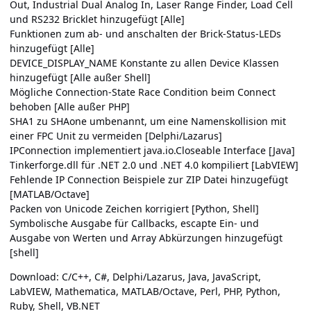
Out, Industrial Dual Analog In, Laser Range Finder, Load Cell
und RS232 Bricklet hinzugefügt [Alle]
Funktionen zum ab- und anschalten der Brick-Status-LEDs
hinzugefügt [Alle]
DEVICE_DISPLAY_NAME Konstante zu allen Device Klassen
hinzugefügt [Alle außer Shell]
Mögliche Connection-State Race Condition beim Connect
behoben [Alle außer PHP]
SHA1 zu SHAone umbenannt, um eine Namenskollision mit
einer FPC Unit zu vermeiden [Delphi/Lazarus]
IPConnection implementiert java.io.Closeable Interface [Java]
Tinkerforge.dll für .NET 2.0 und .NET 4.0 kompiliert [LabVIEW]
Fehlende IP Connection Beispiele zur ZIP Datei hinzugefügt
[MATLAB/Octave]
Packen von Unicode Zeichen korrigiert [Python, Shell]
Symbolische Ausgabe für Callbacks, escapte Ein- und
Ausgabe von Werten und Array Abkürzungen hinzugefügt
[shell]
Download:
C/C++
,
C#
,
Delphi/Lazarus
,
Java
,
JavaScript
,
LabVIEW
,
Mathematica
,
MATLAB/Octave
,
Perl
,
PHP
,
Python
,
Ruby
,
Shell
,
VB.NET