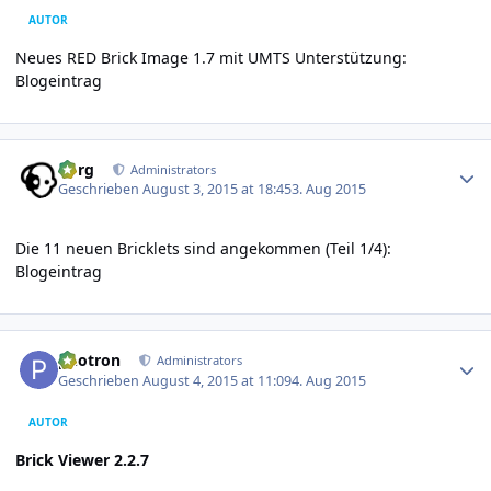
AUTOR
Neues RED Brick Image 1.7 mit UMTS Unterstützung:
Blogeintrag
Author stats
borg
Administrators
Geschrieben
August 3, 2015 at 18:45
3. Aug 2015
Die 11 neuen Bricklets sind angekommen (Teil 1/4):
Blogeintrag
Author stats
photron
Administrators
Geschrieben
August 4, 2015 at 11:09
4. Aug 2015
AUTOR
Brick Viewer 2.2.7