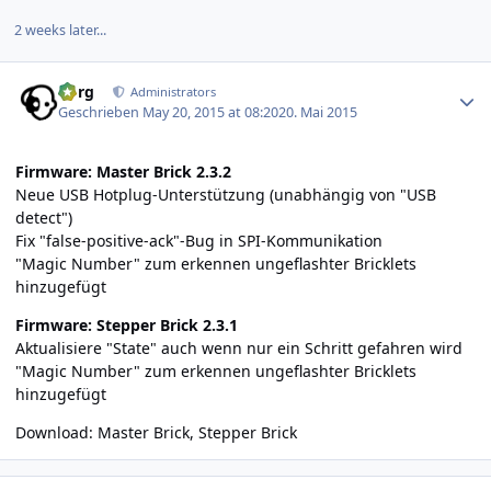
2 weeks later...
Author stats
borg
Administrators
Geschrieben
May 20, 2015 at 08:20
20. Mai 2015
Firmware: Master Brick 2.3.2
Neue USB Hotplug-Unterstützung (unabhängig von "USB
detect")
Fix "false-positive-ack"-Bug in SPI-Kommunikation
"Magic Number" zum erkennen ungeflashter Bricklets
hinzugefügt
Firmware: Stepper Brick 2.3.1
Aktualisiere "State" auch wenn nur ein Schritt gefahren wird
"Magic Number" zum erkennen ungeflashter Bricklets
hinzugefügt
Download:
Master Brick
,
Stepper Brick
Author stats