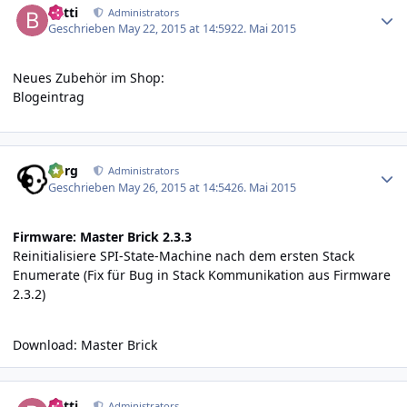
batti
Administrators
Geschrieben
May 22, 2015 at 14:59
22. Mai 2015
Neues Zubehör im Shop:
Blogeintrag
Author stats
borg
Administrators
Geschrieben
May 26, 2015 at 14:54
26. Mai 2015
Firmware: Master Brick 2.3.3
Reinitialisiere SPI-State-Machine nach dem ersten Stack
Enumerate (Fix für Bug in Stack Kommunikation aus Firmware
2.3.2)
Download:
Master Brick
Author stats
batti
Administrators