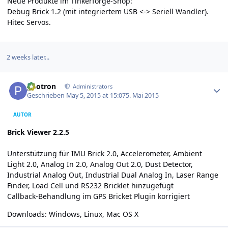
Neue Produkte im Tinkerforge-Shop:
Debug Brick 1.2 (mit integriertem USB <-> Seriell Wandler).
Hitec Servos.
2 weeks later...
Author stats
photron
Administrators
Geschrieben
May 5, 2015 at 15:07
5. Mai 2015
AUTOR
Brick Viewer 2.2.5
Unterstützung für IMU Brick 2.0, Accelerometer, Ambient
Light 2.0, Analog In 2.0, Analog Out 2.0, Dust Detector,
Industrial Analog Out, Industrial Dual Analog In, Laser Range
Finder, Load Cell und RS232 Bricklet hinzugefügt
Callback-Behandlung im GPS Bricket Plugin korrigiert
Downloads:
Windows
,
Linux
,
Mac OS X