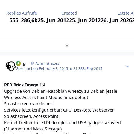
Replies
Aufrufe
Created
Letzte A
555
286,6k
25. Jun 2012
25. Jun 2012
26. Jun 2026
Expand topic overview
Author stats
borg
Administrators
Geschrieben
February 3, 2015 at 21:38
3. Feb 2015
RED Brick Image 1.4
Upgrade von Debian+Raspbian wheezy zu Debian jessie
Wireless Access Point Modus hinzugefügt
Splashscreen verkleinert
Services jetzt konfigurierbar: GPU, Desktop, Webserver,
Splashscreen, Access Point
Kernel Treiber für FTDI dongles und USB gadgets aktiviert
(Ethernet und Mass Storage)