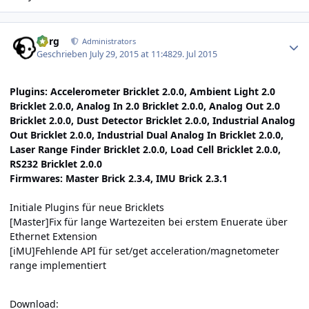
Author stats
borg
Administrators
Geschrieben
July 29, 2015 at 11:48
29. Jul 2015
Plugins: Accelerometer Bricklet 2.0.0, Ambient Light 2.0
Bricklet 2.0.0, Analog In 2.0 Bricklet 2.0.0, Analog Out 2.0
Bricklet 2.0.0, Dust Detector Bricklet 2.0.0, Industrial Analog
Out Bricklet 2.0.0, Industrial Dual Analog In Bricklet 2.0.0,
Laser Range Finder Bricklet 2.0.0, Load Cell Bricklet 2.0.0,
RS232 Bricklet 2.0.0
Firmwares: Master Brick 2.3.4, IMU Brick 2.3.1
Initiale Plugins für neue Bricklets
[Master]Fix für lange Wartezeiten bei erstem Enuerate über
Ethernet Extension
[iMU]Fehlende API für set/get acceleration/magnetometer
range implementiert
Download: