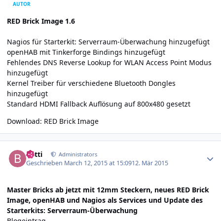
AUTOR
RED Brick Image 1.6
Nagios für Starterkit: Serverraum-Überwachung hinzugefügt
openHAB mit Tinkerforge Bindings hinzugefügt
Fehlendes DNS Reverse Lookup for WLAN Access Point Modus
hinzugefügt
Kernel Treiber für verschiedene Bluetooth Dongles
hinzugefügt
Standard HDMI Fallback Auflösung auf 800x480 gesetzt
Download:
RED Brick Image
Author stats
batti
Administrators
Geschrieben
March 12, 2015 at 15:09
12. Mär 2015
Master Bricks ab jetzt mit 12mm Steckern, neues RED Brick
Image, openHAB und Nagios als Services und Update des
Starterkits: Serverraum-Überwachung
Blogeintrag