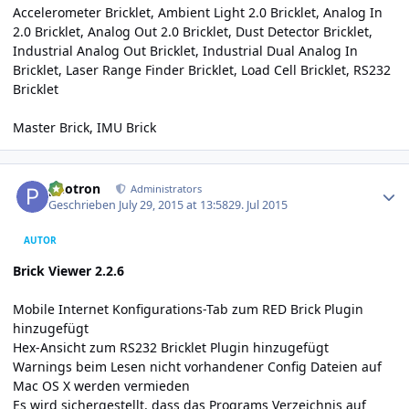
Accelerometer Bricklet
,
Ambient Light 2.0 Bricklet
,
Analog In
2.0 Bricklet
,
Analog Out 2.0 Bricklet
,
Dust Detector Bricklet
,
Industrial Analog Out Bricklet
,
Industrial Dual Analog In
Bricklet
,
Laser Range Finder Bricklet
,
Load Cell Bricklet
,
RS232
Bricklet
Master Brick
,
IMU Brick
Author stats
photron
Administrators
Geschrieben
July 29, 2015 at 13:58
29. Jul 2015
AUTOR
Brick Viewer 2.2.6
Mobile Internet Konfigurations-Tab zum RED Brick Plugin
hinzugefügt
Hex-Ansicht zum RS232 Bricklet Plugin hinzugefügt
Warnings beim Lesen nicht vorhandener Config Dateien auf
Mac OS X werden vermieden
Es wird sichergestellt, dass das Programs Verzeichnis auf