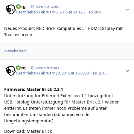
Author stats
borg
Administrators
Geschrieben
February 5, 2015 at 14:12
5. Feb 2015
Neues Produkt:
RED Brick kompatibles 5" HDMI Display mit
Touchschreen.
2 weeks later...
Author stats
borg
Administrators
Geschrieben
February 20, 2015 at 10:08
20. Feb 2015
Firmware: Master Brick 2.3.1
Unterstützung für Ethernet Extension 1.1 hinzugefügt
USB Hotplug-Unterstützgung für Master Brick 2.1 wieder
entfernt. Es treten immer noch Probleme auf unter
bestimmten Umständen (abhängig von der
Umgebungstemperatur)
Download:
Master Brick