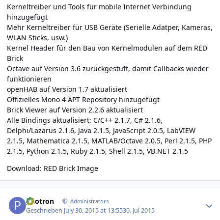
Kerneltreiber und Tools für mobile Internet Verbindung
hinzugefügt
Mehr Kerneltreiber für USB Geräte (Serielle Adatper, Kameras,
WLAN Sticks, usw.)
Kernel Header für den Bau von Kernelmodulen auf dem RED
Brick
Octave auf Version 3.6 zurückgestuft, damit Callbacks wieder
funktionieren
openHAB auf Version 1.7 aktualisiert
Offizielles Mono 4 APT Repository hinzugefügt
Brick Viewer auf Version 2.2.6 aktualisiert
Alle Bindings aktualisiert: C/C++ 2.1.7, C# 2.1.6,
Delphi/Lazarus 2.1.6, Java 2.1.5, JavaScript 2.0.5, LabVIEW
2.1.5, Mathematica 2.1.5, MATLAB/Octave 2.0.5, Perl 2.1.5, PHP
2.1.5, Python 2.1.5, Ruby 2.1.5, Shell 2.1.5, VB.NET 2.1.5
Download:
RED Brick Image
Author stats
photron
Administrators
Geschrieben
July 30, 2015 at 13:55
30. Jul 2015