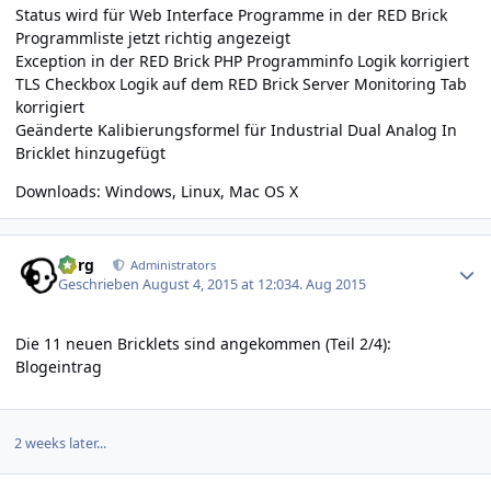
Status wird für Web Interface Programme in der RED Brick
Programmliste jetzt richtig angezeigt
Exception in der RED Brick PHP Programminfo Logik korrigiert
TLS Checkbox Logik auf dem RED Brick Server Monitoring Tab
korrigiert
Geänderte Kalibierungsformel für Industrial Dual Analog In
Bricklet hinzugefügt
Downloads:
Windows
,
Linux
,
Mac OS X
Author stats
borg
Administrators
Geschrieben
August 4, 2015 at 12:03
4. Aug 2015
Die 11 neuen Bricklets sind angekommen (Teil 2/4):
Blogeintrag
2 weeks later...
Author stats