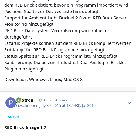
dem RED Brick existiert, bevor ein Programm importiert wird
Positions-Spalte zur Devices Liste hinzugefügt
Support für Ambient Light Bricklet 2.0 zum RED Brick Server
Monitoring hinzugefügt
RED Brick Dateisystem-Vergrößerung wird robuster
durchgeführt
Lazarus Projekte können auf dem RED Brick kompiliert werden
Exit Knopf für RED Brick Programme hinzugefügt
Status-Spalte zur RED Brick Programmliste hinzugefügt
Kalibrierungs-Dialog zum Industrial Dual Analog In Bricklet
Plugin hinzugefügt
Downloads:
Windows
,
Linux
,
Mac OS X
Author stats
photron
Administrators
Geschrieben
July 30, 2015 at 13:54
30. Jul 2015
AUTOR
RED Brick Image 1.7