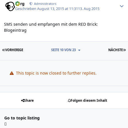
borg
Administrators
Geschrieben
August 13, 2015 at 11:31
13. Aug 2015
SMS senden und empfangen mit dem RED Brick:
Blogeintrag
ERSTE SEITE
L
VORHERIGE
SEITE 10 VON 23
NÄCHSTE
This topic is now closed to further replies.
Share
Folgen diesem Inhalt
Go to topic listing