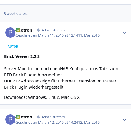
3 weeks later...
Author stats
photron
Administrators
Geschrieben
March 11, 2015 at 12:14
11. Mär 2015
AUTOR
Brick Viewer 2.2.3
Server Monitoring und openHAB Konfigurations-Tabs zum
RED Brick Plugin hinzugefügt
DHCP IP Adressanzeige für Ethernet Extension im Master
Brick Plugin wiederhergestellt
Downloads:
Windows
,
Linux
,
Mac OS X
Author stats
photron
Administrators
Geschrieben
March 12, 2015 at 14:24
12. Mär 2015