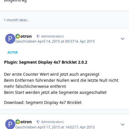
1 month later...
Author stats
photron
Administrators
Geschrieben
April 14, 2015 at 09:37
14. Apr 2015
AUTOR
Plugin: Segment Display 4x7 Bricklet 2.0.2
Der erste Counter Wert wird jetzt auch angezeigt
Beim Entfernen führender Nullen wird die letzte Null nicht
mehr fälschlicherweise entfernt
Beim Start werden jetzt alle Segmente ausgeschaltet
Download:
Segment Display 4x7 Bricklet
Author stats
photron
Administrators
Geschrieben
April 17, 2015 at 14:02
17. Apr 2015