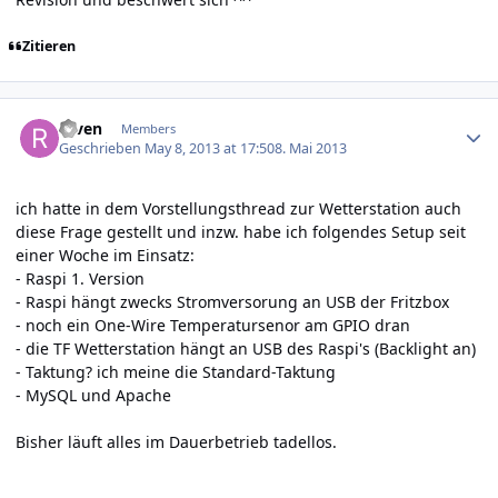
Zitieren
Author stats
raven
Members
Geschrieben
May 8, 2013 at 17:50
8. Mai 2013
ich hatte in dem Vorstellungsthread zur Wetterstation auch
diese Frage gestellt und inzw. habe ich folgendes Setup seit
einer Woche im Einsatz:
- Raspi 1. Version
- Raspi hängt zwecks Stromversorung an USB der Fritzbox
- noch ein One-Wire Temperatursenor am GPIO dran
- die TF Wetterstation hängt an USB des Raspi's (Backlight an)
- Taktung? ich meine die Standard-Taktung
- MySQL und Apache
Bisher läuft alles im Dauerbetrieb tadellos.