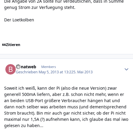
Die Angabe von 2A sollte nur verdeutlichen, dass in Summe
genug Strom zur Verfuegung steht.
Der Loetkolben
Zitieren
Author stats
benatweb
Members
Geschrieben
May 5, 2013 at 13:22
5. Mai 2013
Soweit ich weiß, kann der Pi (also die neue Version) zwar
generell 500mA liefern, aber z.B. schon nicht mehr, wenn er
an beiden USB-Port größere Verbraucher hängen hat und
dann noch selber was arbeiten muss (und dementsprechend
Strom braucht). Bin mir auch gar nicht sicher, ob der Pi nicht
maximal nur 1,5A (?) aufnehmen kann, ich glaube das mal iwo
gelesen zu haben...