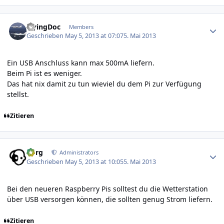
Author stats
FlyingDoc
Members
Geschrieben
May 5, 2013 at 07:07
5. Mai 2013
Ein USB Anschluss kann max 500mA liefern.
Beim Pi ist es weniger.
Das hat nix damit zu tun wieviel du dem Pi zur Verfügung
stellst.
Zitieren
Author stats
borg
Administrators
Geschrieben
May 5, 2013 at 10:05
5. Mai 2013
Bei den neueren Raspberry Pis solltest du die Wetterstation
über USB versorgen können, die sollten genug Strom liefern.
Zitieren