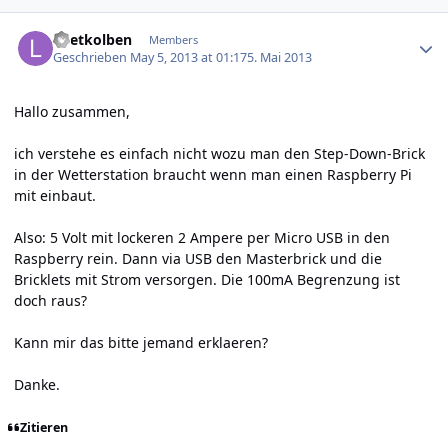
Author stats
Loetkolben
Members
Geschrieben
May 5, 2013 at 01:17
5. Mai 2013
Hallo zusammen,
ich verstehe es einfach nicht wozu man den
Step-Down-Brick
in der Wetterstation
braucht wenn man einen Raspberry Pi
mit einbaut.
Also: 5 Volt mit lockeren 2 Ampere per Micro USB in den
Raspberry rein. Dann via USB den Masterbrick und die
Bricklets mit Strom versorgen. Die 100mA Begrenzung ist
doch raus?
Kann mir das bitte jemand erklaeren?
Danke.
Zitieren