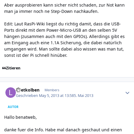
Aber ausprobieren kann sicher nicht schaden, zur Not kann
man ja immer noch ne Step-Down nachkaufen.
Edit: Laut
RasPi-Wiki
liegst du richtig damit, dass die USB-
Ports direkt mit dem Power-Micro-USB an den selben 5V
hängen (zusammen auch mit den GPIOs). Allerdings gibt es
am Eingang auch eine 1.1A Sicherung, die dabei natürlich
umgangen wird. Man sollte dabei also wissen was man tut,
sonst ist der Pi schnell hinüber.
Zitieren
Author stats
Loetkolben
Members
Geschrieben
May 5, 2013 at 13:58
5. Mai 2013
AUTOR
Hallo benatweb,
danke fuer die Info. Habe mal danach geschaut und einen