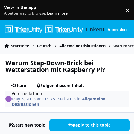
Skip to content
View in the app
×
Di
A better way to browse.
Learn more
.
Tinkerunity
Anmelden
Startseite
Deutsch
Allgemeine Diskussionen
Warum Step
Warum Step-Down-Brick bei
Wetterstation mit Raspberry Pi?
Share
Folgen diesem Inhalt
Von
Loetkolben
May 5, 2013 at 01:17
5. Mai 2013
in
Allgemeine
Diskussionen
Start new topic
Reply to this topic