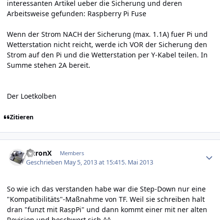
interessanten Artikel ueber die Sicherung und deren
Arbeitsweise gefunden:
Raspberry Pi Fuse
Wenn der Strom NACH der Sicherung (max. 1.1A) fuer Pi und
Wetterstation nicht reicht, werde ich VOR der Sicherung den
Strom auf den Pi und die Wetterstation per Y-Kabel teilen. In
Summe stehen 2A bereit.
Der Loetkolben
Zitieren
Author stats
AuronX
Members
Geschrieben
May 5, 2013 at 15:41
5. Mai 2013
So wie ich das verstanden habe war die Step-Down nur eine
"Kompatibilitäts"-Maßnahme von TF. Weil sie schreiben halt
dran "funzt mit RaspPi" und dann kommt einer mit ner alten
Revision und beschwert sich ^^