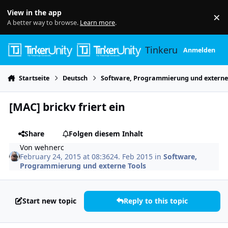
Skip to content
View in the app
×
Di
A better way to browse.
Learn more
.
Tinkerunity
Anmelden
Startseite
Deutsch
Software, Programmierung und externe
[MAC] brickv friert ein
Share
Folgen diesem Inhalt
Von
wehnerc
February 24, 2015 at 08:36
24. Feb 2015
in
Software,
Programmierung und externe Tools
Start new topic
Reply to this topic
Author stats