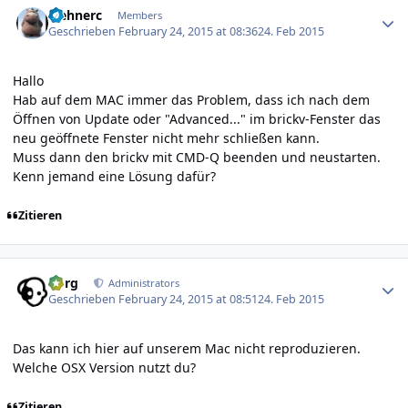
wehnerc
Members
Geschrieben
February 24, 2015 at 08:36
24. Feb 2015
Hallo
Hab auf dem MAC immer das Problem, dass ich nach dem
Öffnen von Update oder "Advanced..." im brickv-Fenster das
neu geöffnete Fenster nicht mehr schließen kann.
Muss dann den brickv mit CMD-Q beenden und neustarten.
Kenn jemand eine Lösung dafür?
Zitieren
Author stats
borg
Administrators
Geschrieben
February 24, 2015 at 08:51
24. Feb 2015
Das kann ich hier auf unserem Mac nicht reproduzieren.
Welche OSX Version nutzt du?
Zitieren