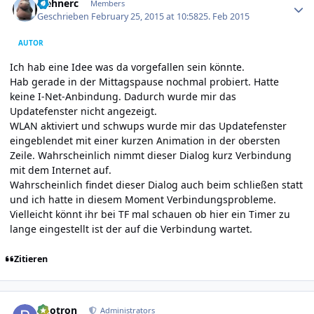
wehnerc
Members
Geschrieben
February 25, 2015 at 10:58
25. Feb 2015
AUTOR
Ich hab eine Idee was da vorgefallen sein könnte.
Hab gerade in der Mittagspause nochmal probiert. Hatte
keine I-Net-Anbindung. Dadurch wurde mir das
Updatefenster nicht angezeigt.
WLAN aktiviert und schwups wurde mir das Updatefenster
eingeblendet mit einer kurzen Animation in der obersten
Zeile. Wahrscheinlich nimmt dieser Dialog kurz Verbindung
mit dem Internet auf.
Wahrscheinlich findet dieser Dialog auch beim schließen statt
und ich hatte in diesem Moment Verbindungsprobleme.
Vielleicht könnt ihr bei TF mal schauen ob hier ein Timer zu
lange eingestellt ist der auf die Verbindung wartet.
Zitieren
Author stats
photron
Administrators