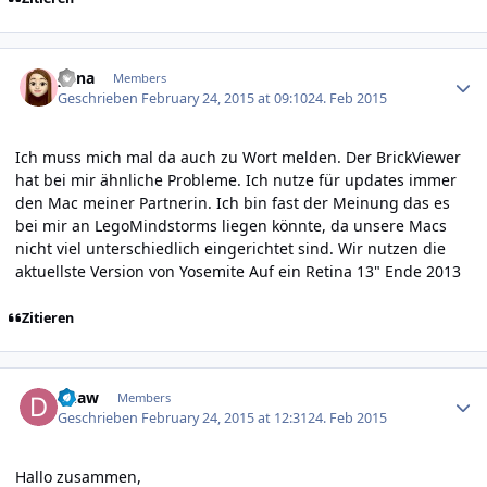
Author stats
yuna
Members
Geschrieben
February 24, 2015 at 09:10
24. Feb 2015
Ich muss mich mal da auch zu Wort melden. Der BrickViewer
hat bei mir ähnliche Probleme. Ich nutze für updates immer
den Mac meiner Partnerin. Ich bin fast der Meinung das es
bei mir an LegoMindstorms liegen könnte, da unsere Macs
nicht viel unterschiedlich eingerichtet sind. Wir nutzen die
aktuellste Version von Yosemite Auf ein Retina 13" Ende 2013
Zitieren
Author stats
duaw
Members
Geschrieben
February 24, 2015 at 12:31
24. Feb 2015
Hallo zusammen,