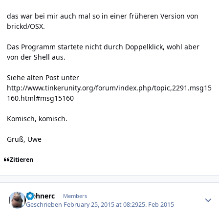
das war bei mir auch mal so in einer früheren Version von
brickd/OSX.
Das Programm startete nicht durch Doppelklick, wohl aber
von der Shell aus.
Siehe alten Post unter
http://www.tinkerunity.org/forum/index.php/topic,2291.msg15
160.html#msg15160
Komisch, komisch.
Gruß, Uwe
Zitieren
Author stats
wehnerc
Members
Geschrieben
February 25, 2015 at 08:29
25. Feb 2015