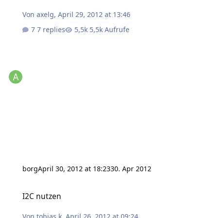
Von
axelg
,
April 29, 2012 at 13:46
7 replies
5,5k Aufrufe
borg
April 30, 2012 at 18:23
30. Apr 2012
I2C nutzen
I2C nutzen
Von
tobias.k
,
April 26, 2012 at 09:24