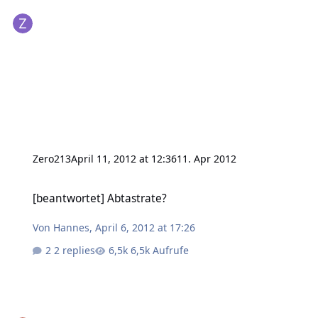
Zero213
April 11, 2012 at 12:36
11. Apr 2012
[beantwortet] Abtastrate?
[beantwortet] Abtastrate?
Von
Hannes
,
April 6, 2012 at 17:26
2 replies
6,5k Aufrufe