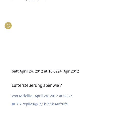
batti
April 24, 2012 at 16:09
24. Apr 2012
Lüftersteuerung aber wie ?
Lüftersteuerung aber wie ?
Von
Mclollig
,
April 24, 2012 at 08:25
7 replies
7,1k Aufrufe