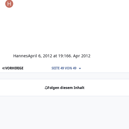
Hannes
April 6, 2012 at 19:16
6. Apr 2012
ERSTE SEITE
VORHERIGE
SEITE 49 VON 49
Folgen diesem Inhalt