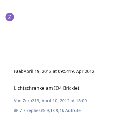
Faab
April 19, 2012 at 09:54
19. Apr 2012
Lichtschranke am IO4 Bricklet
Lichtschranke am IO4 Bricklet
Von
Zero213
,
April 10, 2012 at 18:09
7 replies
9,1k Aufrufe