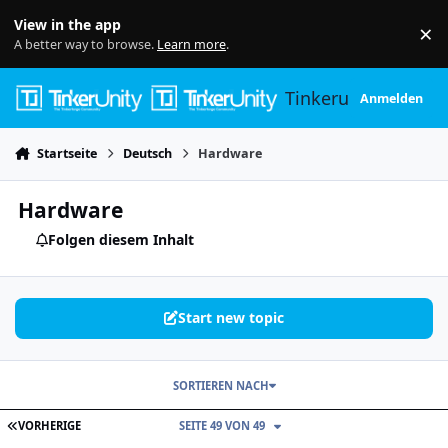
Skip to content
View in the app
×
Di
A better way to browse.
Learn more
.
Tinkerunity
Anmelden
Startseite
Deutsch
Hardware
Hardware
Folgen diesem Inhalt
Start new topic
SORTIEREN NACH
ERSTE SEITE
VORHERIGE
SEITE 49 VON 49