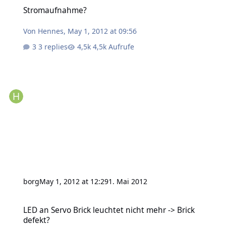
Stromaufnahme?
Stromaufnahme?
Von
Hennes
,
May 1, 2012 at 09:56
3 replies
4,5k Aufrufe
borg
May 1, 2012 at 12:29
1. Mai 2012
LED an Servo Brick leuchtet nicht mehr -> Brick defekt?
LED an Servo Brick leuchtet nicht mehr -> Brick
defekt?