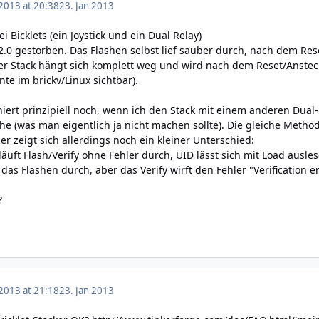
 2013 at 20:38
23. Jan 2013
i Bicklets (ein Joystick und ein Dual Relay)
.0 gestorben. Das Flashen selbst lief sauber durch, nach dem Reset
er Stack hängt sich komplett weg und wird nach dem Reset/Anste
te im brickv/Linux sichtbar).
niert prinzipiell noch, wenn ich den Stack mit einem anderen Dua
he (was man eigentlich ja nicht machen sollte). Die gleiche Metho
er zeigt sich allerdings noch ein kleiner Unterschied:
t läuft Flash/Verify ohne Fehler durch, UID lässt sich mit Load ausle
das Flashen durch, aber das Verify wirft den Fehler "Verification err
?
 2013 at 21:18
23. Jan 2013