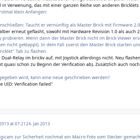
el in Verwenung, das mit einer ganzen Reihe von anderen Bricklet
rstmal klein Anfangen:
nschließen: Taucht er vernünftig als Master Brick mit Firmware 2.0
alber erneut geflasht, sowohl mit Hardware Revision 1.0 als auch 2
y probieren. Wenn dann der Master Brick nicht im Brick Viewer ers
ashen nicht geklappt). In dem Fall zuerst den Master Brick starten
icklet" Tab zu flashen.
Dual-Relay im brickv auf, mit Joystick allerdings nicht. Neu flash
icht quasi schon zu Beginn der Verification ab). Zusätzlich auch n
gegeben wird, kann eine neue geschrieben werden?
 UID: Verification failed"
 2013 at 07:21
24. Jan 2013
igicam zur Sicherheit nochmal ein Macro-Foto vom Stecker gemacht,