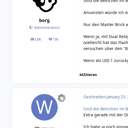
Sind die Beinchen im B
Ansonsten würde ich e
borg
Nur den Master Brick a
Administrators
Wenn ja, mit Dual Rela
3,8k
136
posts
Reputation
(vielleicht hat das Fl
versuchen über den "Br
Wenn als UID 1 zurück
Zitieren
Geschrieben
January 23,
Sind die Beinchen im B
Extra gerade mit der D
Ich habe ja noch einig