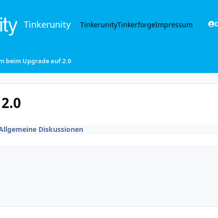
Tinkerunity
Tinkerunity
Tinkerforge
Impressum
D
m beim Upgrade auf 2.0
2.0
Allgemeine Diskussionen