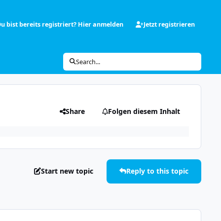
u bist bereits registriert? Hier anmelden
Jetzt registrieren
Search...
Share
Folgen diesem Inhalt
Start new topic
Reply to this topic