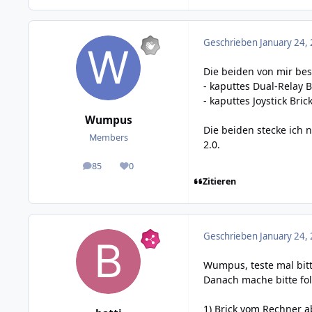
Geschrieben
January 24,
Die beiden von mir bes
- kaputtes Dual-Relay B
- kaputtes Joystick Brick
Wumpus
Die beiden stecke ich 
Members
2.0.
85
0
posts
Reputation
Zitieren
Geschrieben
January 24,
Wumpus, teste mal bitt
Danach mache bitte fo
1) Brick vom Rechner 