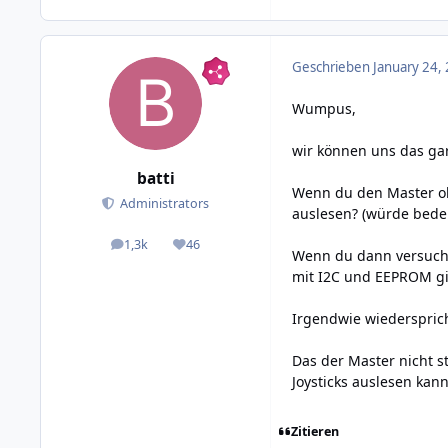
Geschrieben
January 24,
Wumpus,
wir können uns das gar
batti
Wenn du den Master ohn
Administrators
auslesen? (würde bede
1,3k
46
posts
Reputation
Wenn du dann versuchst
mit I2C und EEPROM gi
Irgendwie wiedersprich
Das der Master nicht s
Joysticks auslesen kan
Zitieren