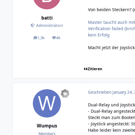
Von beiden Steckern? (
batti
Master taucht auch mit 
Administrators
Verification failed (br
kein Erfolg
1,3k
46
posts
Reputation
Macht jetzt der Joysti
Zitieren
Geschrieben
January 24,
Dual-Relay und Joysti
- Dual-Relay angesteckt
Steckt man zum Booten 
- Joystick angesteckt: 
Wumpus
Habe leider kein zweites
Members