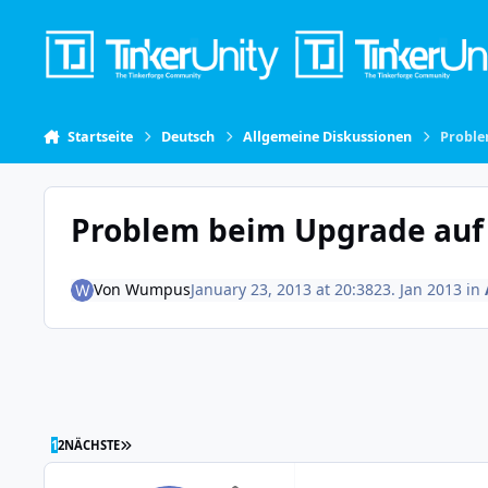
Skip to content
Startseite
Deutsch
Allgemeine Diskussionen
Proble
Problem beim Upgrade auf 
Von
Wumpus
January 23, 2013 at 20:38
23. Jan 2013
in
LETZTE SEITE
1
2
NÄCHSTE