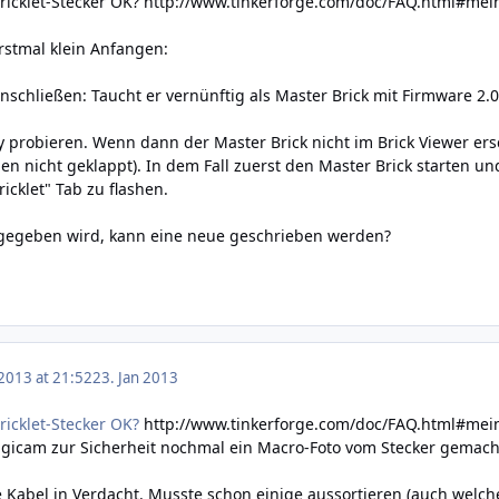
ricklet-Stecker OK?
http://www.tinkerforge.com/doc/FAQ.html#mein
rstmal klein Anfangen:
nschließen: Taucht er vernünftig als Master Brick mit Firmware 2.0
y probieren. Wenn dann der Master Brick nicht im Brick Viewer ers
ashen nicht geklappt). In dem Fall zuerst den Master Brick starten
icklet" Tab zu flashen.
gegeben wird, kann eine neue geschrieben werden?
 2013 at 21:52
23. Jan 2013
ricklet-Stecker OK?
http://www.tinkerforge.com/doc/FAQ.html#mein
igicam zur Sicherheit nochmal ein Macro-Foto vom Stecker gemacht,
e Kabel in Verdacht. Musste schon einige aussortieren (auch welche,