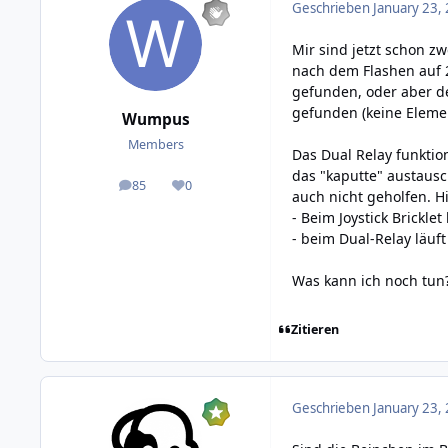
Geschrieben
January 23,
Mir sind jetzt schon zwe
nach dem Flashen auf 2
gefunden, oder aber d
gefunden (keine Elemen
Wumpus
Members
Das Dual Relay funktio
das "kaputte" austausc
85
0
posts
Reputation
auch nicht geholfen. Hi
- Beim Joystick Brickle
- beim Dual-Relay läuft 
Was kann ich noch tun
Zitieren
Geschrieben
January 23,