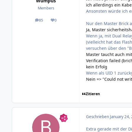
Wumpus
ich allerdings ein Kab
Members
Ansonsten würde ich e
85
0
posts
Reputation
Nur den Master Brick a
Ja, Master sicherheitsh
Wenn ja, mit Dual Rela
(vielleicht hat das Fl
versuchen über den "Br
Master taucht auch mit 
Verification failed (br
kein Erfolg
Wenn als UID 1 zurück
Nein => "Could not write
Zitieren
Geschrieben
January 24,
Extra gerade mit der D