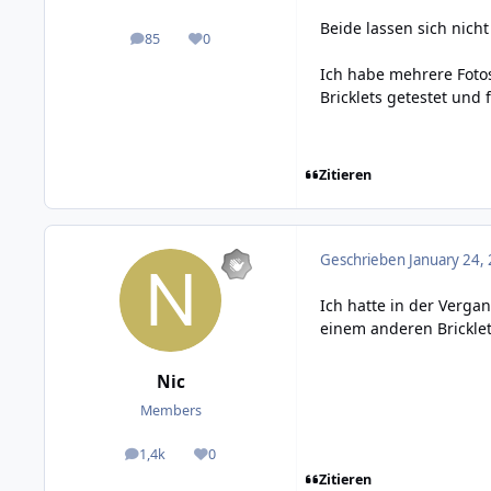
Beide lassen sich nicht
85
0
posts
Reputation
Ich habe mehrere Foto
Bricklets getestet und
Zitieren
Geschrieben
January 24,
Ich hatte in der Verga
einem anderen Bricklet
Nic
Members
1,4k
0
posts
Reputation
Zitieren