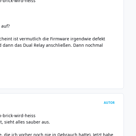
-brick-wird-heiss
 auf?
cheint ist vermutlich die Firmware irgendwie defekt
 und dann das Dual Relay anschließen. Dann nochmal
AUTOR
-brick-wird-heiss
 sieht alles sauber aus.
 die ich vorher noch nie in Gebrauch hatte). Jetzt habe