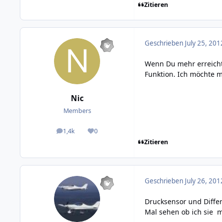
Zitieren
Geschrieben
July 25, 201
Wenn Du mehr erreicht 
Funktion. Ich möchte 
Nic
Members
1,4k
0
posts
Reputation
Zitieren
Geschrieben
July 26, 201
Drucksensor und Diffe
Mal sehen ob ich sie