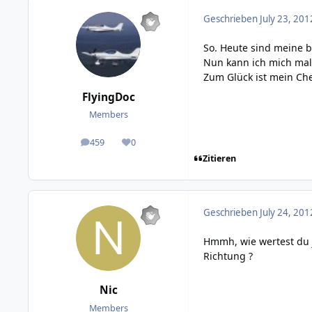
Geschrieben
July 23, 201
So. Heute sind meine b
Nun kann ich mich ma
Zum Glück ist mein Che
FlyingDoc
Members
459
0
posts
Reputation
Zitieren
Geschrieben
July 24, 201
Hmmh, wie wertest du j
Richtung ?
Nic
Members