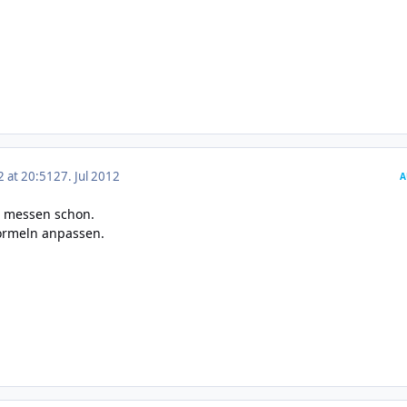
2 at 20:51
27. Jul 2012
A
 messen schon.
ormeln anpassen.