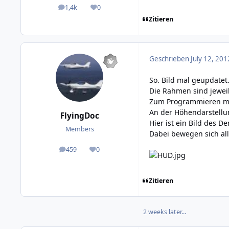
1,4k
0
posts
Reputation
Zitieren
Geschrieben
July 12, 201
So. Bild mal geupdatet
Die Rahmen sind jewei
Zum Programmieren ma
An der Höhendarstellun
FlyingDoc
Hier ist ein Bild des 
Members
Dabei bewegen sich all
459
0
posts
Reputation
Zitieren
2 weeks later...