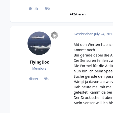
1,4k
0
posts
Reputation
Zitieren
Geschrieben
July 24, 201
Mit den Werten hab ich
Kommt noch.
Bin gerade dabei die A
Die Sensoren fehlen zw
FlyingDoc
Die Formel für die Alti
Members
Nun bin ich beim Spee
Suche gerade den pass
459
0
posts
Reputation
Hängt ja davon ab wiev
Hab heute mal mit me
getestet. Kamm da bei
Der Druck scheint aber
Mein Sensor will ich b