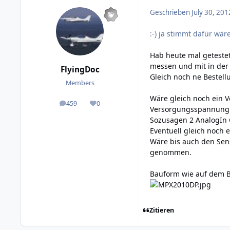
Geschrieben
July 30, 201
:-) ja stimmt dafür wär
Hab heute mal geteste
messen und mit in der
FlyingDoc
Gleich noch ne Beste
Members
Wäre gleich noch ein V
459
0
posts
Reputation
Versorgungsspannung 
Sozusagen 2 AnalogIn C
Eventuell gleich noch e
Wäre bis auch den Sens
genommen.
Bauform wie auf dem Bil
Zitieren