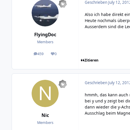
Geschrieben
July 12, 201
Also ich habe direkt 
Heute nochmals überpr
Ausserdem sind die Led
FlyingDoc
Members
459
0
posts
Reputation
Zitieren
Geschrieben
July 12, 201
hmmh, das kann auch ri
bei y und y zeigt bei 
dann wieder die y-Ach
Ausschlag beim Magnetc
Nic
Members