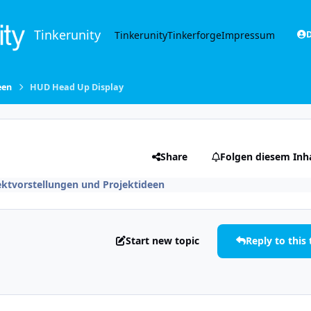
Tinkerunity
Tinkerunity
Tinkerforge
Impressum
D
een
HUD Head Up Display
Share
Folgen diesem Inh
ektvorstellungen und Projektideen
Start new topic
Reply to this 