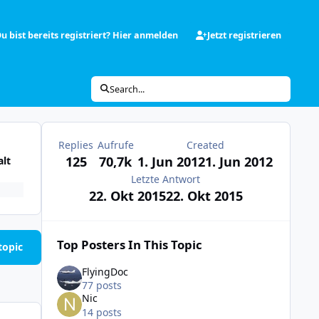
u bist bereits registriert? Hier anmelden
Jetzt registrieren
Search...
Replies
Aufrufe
Created
125
70,7k
1. Jun 2012
1. Jun 2012
alt
Letzte Antwort
22. Okt 2015
22. Okt 2015
Top Posters In This Topic
topic
FlyingDoc
77 posts
Nic
14 posts