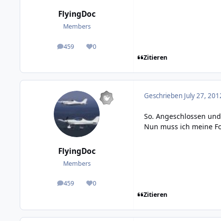
FlyingDoc
Members
459
0
posts
Reputation
Zitieren
Geschrieben
July 27, 201
So. Angeschlossen und
Nun muss ich meine F
FlyingDoc
Members
459
0
posts
Reputation
Zitieren