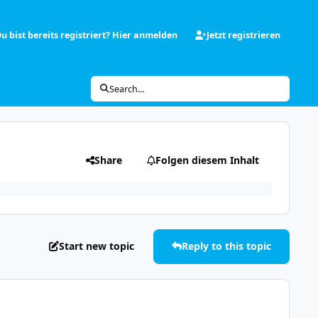
u bist bereits registriert? Hier anmelden
Jetzt registrieren
Search...
Share
Folgen diesem Inhalt
Start new topic
Reply to this topic