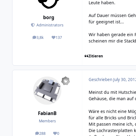
Leute haben.
Auf Dauer müssen Gehä
borg
für geeignet ist...
Administrators
Wir haben gerade ein P
3,8k
137
posts
Reputation
scheinen mir die Stack
Zitieren
Geschrieben
July 30, 201
Meinst du mit Hutschie
Gehäuse, die man auf 
Wäre es nicht eine Mög
FabianB
für alle Bricks und Bri
Members
Mit passen meine ich, 
Die Lochrasterplatten 
288
0
posts
Reputation