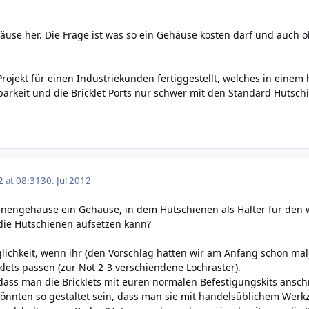
use her. Die Frage ist was so ein Gehäuse kosten darf und auch 
rojekt für einen Industriekunden fertiggestellt, welches in eine
barkeit und die Bricklet Ports nur schwer mit den Standard Huts
2 at 08:31
30. Jul 2012
nengehäuse ein Gehäuse, in dem Hutschienen als Halter für den we
die Hutschienen aufsetzen kann?
lichkeit, wenn ihr (den Vorschlag hatten wir am Anfang schon mal
cklets passen (zur Not 2-3 verschiendene Lochraster).
dass man die Bricklets mit euren normalen Befestigungskits ansc
könnten so gestaltet sein, dass man sie mit handelsüblichem Werkz