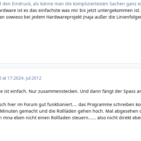
 den Eindruck, als könne man die kompliziertesten Sachen ganz ei
Hardware ist es das einfachste was mir bis jetzt untergekommen is
n sowieso bei jedem Hardwareprojekt (naja außer die Linienfolger.
2 at 17:20
24. Jul 2012
re ist einfach. Nur zusammenstecken. Und dann fängt der Spass an
h hier im Forum gut funktioniert.... das Programme schreiben kost
 5 Minuten gemacht und die Rollläden gehen hoch. Mal abgesehen d
 mna eben nicht einen Rollladen steuern...... also nicht direkt eb