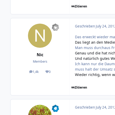
Zitieren
Geschrieben
July 24, 201
Das erweckt wieder mal
Das liegt an den Medie
Man muss durchaus Freu
Genau und die hat nic
Nic
Und natürlich gutes We
Members
Ich kann nur die Daume
muss halt der Umsatz 
1,4k
0
posts
Reputation
Wieder richtig, wenn 
Zitieren
Geschrieben
July 24, 201