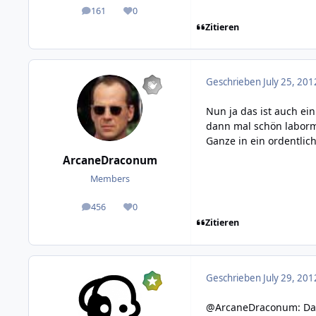
161
0
posts
Reputation
Zitieren
Geschrieben
July 25, 201
Nun ja das ist auch ei
dann mal schön labormä
Ganze in ein ordentlic
ArcaneDraconum
Members
456
0
posts
Reputation
Zitieren
Geschrieben
July 29, 201
@ArcaneDraconum: Da g