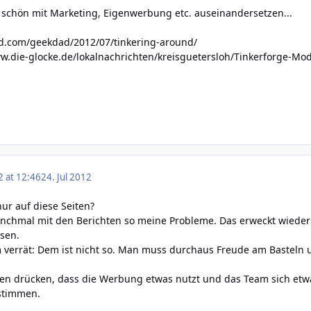
 schön mit Marketing, Eigenwerbung etc. auseinandersetzen...
d.com/geekdad/2012/07/tinkering-around/
ww.die-glocke.de/lokalnachrichten/kreisguetersloh/Tinkerforge-M
2 at 12:46
24. Jul 2012
ur auf diese Seiten?
anchmal mit den Berichten so meine Probleme. Das erweckt wieder 
sen.
um verrät: Dem ist nicht so. Man muss durchaus Freude am Basteln u
n drücken, dass die Werbung etwas nutzt und das Team sich etwas
stimmen.