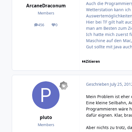
Auch die Programmiersp
ArcaneDraconum
Wetterstation kann ich
Members
Auswertemöglichkeiten,
Hier bei TF gilt halt 
456
0
posts
Reputation
man am Besten zum Zi
Ich hatte mich zuerst 
Maschine auf den Mac,
Gut sollte mit Java auch 
Zitieren
Geschrieben
July 25, 201
Mein Problem ist eher 
Eine kleine Seilbahn, 
Programmieren wäre hie
dafür eignen. Klar, br
pluto
Members
Aber nichts zu trotz, 