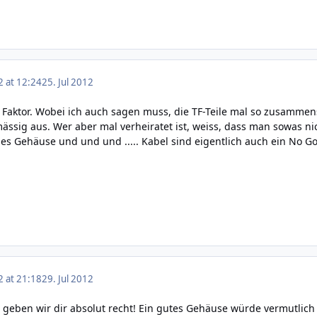
2 at 12:24
25. Jul 2012
n Faktor. Wobei ich auch sagen muss, die TF-Teile mal so zusamm
ssig aus. Wer aber mal verheiratet ist, weiss, dass man sowas ni
hes Gehäuse und und und ..... Kabel sind eigentlich auch ein No G
2 at 21:18
29. Jul 2012
eben wir dir absolut recht! Ein gutes Gehäuse würde vermutlich a