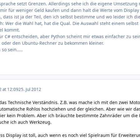
rache setzt Grenzen. Allerdings sehe ich die eigene Umsetzung ni
 mir für weniger Geld kaufen und dann halt die Werte vom Display 
 dass ist ja der Teil, den ich selbst bestimme und wo leider ich d
auch: Wer die Wahl hat, hat die Qual. Die Auswahl steht einem sel
el kommt.
für C# entscheiden, aber Python scheint mir etwas einfacher zu se
 oder den Ubuntu-Rechner zu bekommen kleiner.
so sein.....
2 at 12:09
25. Jul 2012
das Technische Verständnis. Z.B. was mache ich mit den zwei Motor
Automatische Rohlos hochziehen und der gleichen. Aber wie wir da
r kein Problem. Aber ich bräuchte bestimmte Zahnräder um die Kr
auche ich auch Werkzeug.
dass Display ist toll, auch wenn es noch viel Spielraum für Erweit