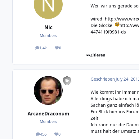
Weil wir uns gerade so
wired:
http://www.wire
Die Glocke
http://w
Nic
4474119f0981-ds
Members
1,4k
0
posts
Reputation
Zitieren
Geschrieben
July 24, 201
Wie kommt ihr immer n
Allerdings habe ich m
Sachan ganz einfach lö
Ein Blick hier ins For
ArcaneDraconum
Zeit.
Members
Ich kann nur die Daume
muss halt der Umsatz 
456
0
posts
Reputation