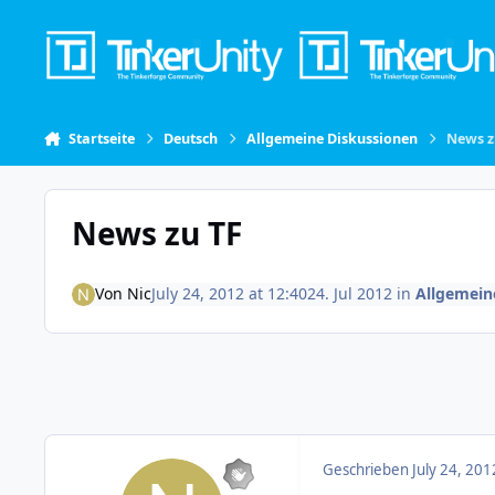
Skip to content
Startseite
Deutsch
Allgemeine Diskussionen
News z
News zu TF
Von
Nic
July 24, 2012 at 12:40
24. Jul 2012
in
Allgemein
Geschrieben
July 24, 201