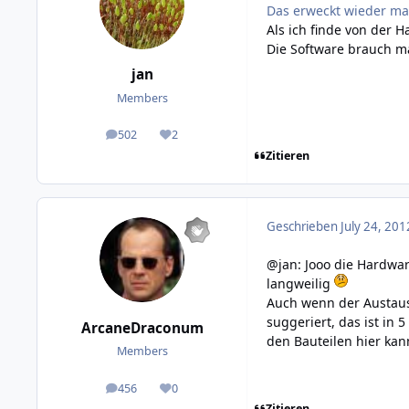
Das erweckt wieder mal
Als ich finde von der 
Die Software brauch ma
jan
Members
502
2
posts
Reputation
Zitieren
Geschrieben
July 24, 201
@jan: Jooo die Hardwa
langweilig
Auch wenn der Austausc
suggeriert, das ist in
ArcaneDraconum
den Bauteilen hier kann
Members
456
0
posts
Reputation
Zitieren