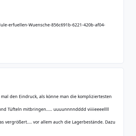
odule-erfuellen-Wuensche-856c691b-6221-420b-af04-
mal den Eindruck, als könne man die kompliziertesten
nd Tüfteln mitbringen..... uuuunnnndddd viiiieeeellll
 vergrößert.... vor allem auch die Lagerbestände. Dazu