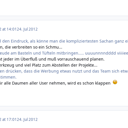
2 at 14:01
24. Jul 2012
 den Eindruck, als könne man die kompliziertesten Sachan ganz ei
n, die verbreiten so ein Schmu...
de am Basteln und Tüfteln mitbringen..... uuuunnnndddd viiiieeee
ht jeder im Überfluß und muß vorrauschauend planen.
rkzeug und viel Platz zum Abstellen der Projekte...
n drücken, dass die Werbung etwas nutzt und das Team sich etwas
stimmen.
wir alle Daumen aller User nehmen, wird es schon klappen
2 at 17:01
24. Jul 2012