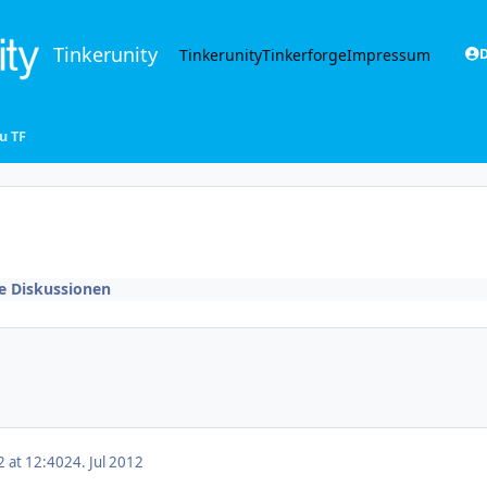
Tinkerunity
Tinkerunity
Tinkerforge
Impressum
D
u TF
e Diskussionen
2 at 12:40
24. Jul 2012