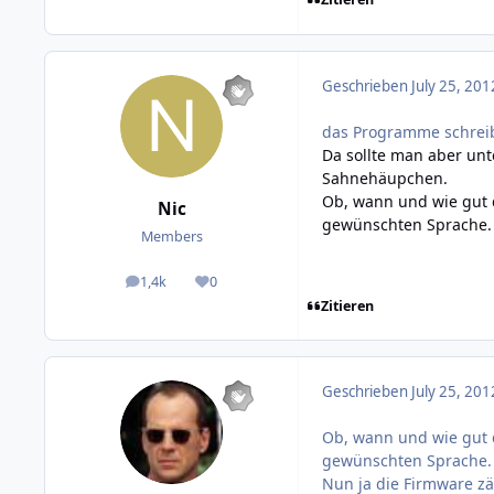
Geschrieben
July 25, 201
das Programme schreib
Da sollte man aber un
Sahnehäupchen.
Ob, wann und wie gut d
Nic
gewünschten Sprache.
Members
1,4k
0
posts
Reputation
Zitieren
Geschrieben
July 25, 201
Ob, wann und wie gut d
gewünschten Sprache.
Nun ja die Firmware zä