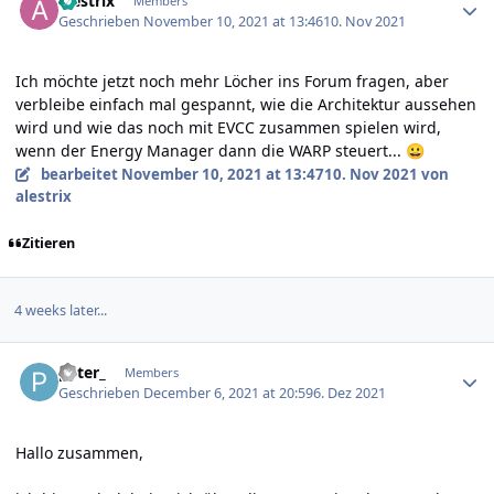
alestrix
Members
Geschrieben
November 10, 2021 at 13:46
10. Nov 2021
Ich möchte jetzt noch mehr Löcher ins Forum fragen, aber
verbleibe einfach mal gespannt, wie die Architektur aussehen
wird und wie das noch mit EVCC zusammen spielen wird,
wenn der Energy Manager dann die WARP steuert...
😀
bearbeitet
November 10, 2021 at 13:47
10. Nov 2021
von
alestrix
Zitieren
4 weeks later...
Author stats
peter_
Members
Geschrieben
December 6, 2021 at 20:59
6. Dez 2021
Hallo zusammen,