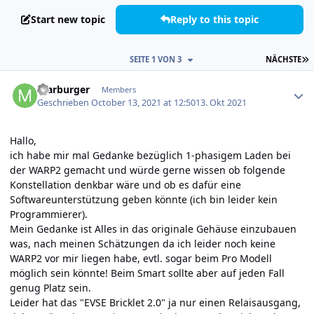
Start new topic
Reply to this topic
L
SEITE 1 VON 3
NÄCHSTE
Author stats
marburger
Members
Geschrieben
October 13, 2021 at 12:50
13. Okt 2021
Hallo,
ich habe mir mal Gedanke bezüglich 1-phasigem Laden bei
der WARP2 gemacht und würde gerne wissen ob folgende
Konstellation denkbar wäre und ob es dafür eine
Softwareunterstützung geben könnte (ich bin leider kein
Programmierer).
Mein Gedanke ist Alles in das originale Gehäuse einzubauen
was, nach meinen Schätzungen da ich leider noch keine
WARP2 vor mir liegen habe, evtl. sogar beim Pro Modell
möglich sein könnte! Beim Smart sollte aber auf jeden Fall
genug Platz sein.
Leider hat das "EVSE Bricklet 2.0" ja nur einen Relaisausgang,