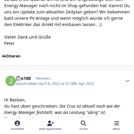
Energy Manager noch nicht im Shop gefunden hat: Kannst Du
uns ein Update zum aktuellen Zeitplan geben? Wir bekommen
bald unsere PV Anlage und wenn möglich würde ich gerne
den Elektriker das direkt mit einbauen lassen.. ;)
Vielen Dank und Grüße
Peter
Zitieren
Author stats
jojo100
Members
Geschrieben
April 6, 2022 at 07:38
6. Apr 2022
Hi Bastian,
du hast oben geschrieben:
Die Crux ist aktuell noch wie der
Energy Manager feststellt, was an Leistung "übrig" ist
.
Für mich würde schon reichen wenn die Werte genommen
werden, welche ich aktuell per MQTT an den Warpcharger als
Anmelden
Jetzt registrieren
Suche
Menu
Ladeleistung übermittel [evse/current_limit]. Die Berechnung