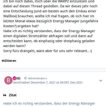
ich bin noch dabei, mich über die WARP2 einzulesen und
dabei auf diesen Thread gestoßen. Da wir dieses Jahr noch
eine Entscheidung (und am besten auch den Einbau einer
Wallbox) brauchen, wollte ich mal fragen, ob sich hier im
letzten Monat etwas bezüglich Energy Manager (ungefähre
Kosten?) ergeben hat?
Habe ich es richtig verstanden, dass der Energy Manager
einen digitalen Stromzähler abfragen soll und dann auf
entscheiden kann, ob einphasig oder dreiphasig geladen
werden kann?
Sorry fürs drängeln, wäre aber für uns sehr relevant..
:(
Zitieren
Author stats
batti
Administrators
Geschrieben
December 7, 2021 at 09:39
7. Dez 2021
Zitat
Habe ich es richtig verstanden, dass der Energy Manager