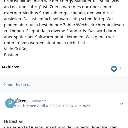
Crux ist aktuell noch wie der Energy Manager feststellt, was
an Leistung "übrig" ist. Zuerst wird dies nur über einen
externen Modbus Stromzähler geschehen, den wir direkt
auslesen. Das ist einfach softwareseitig schon fertig. Wir
planen aber auch bestehende Zähler/Wechselrichter auslesen
zu können. Es gibt da ja diverse Standards. Das wird dann
aber später per Softwareupdate kommen. Was genau wir
unterstützen werden steht noch nicht fest.
Viele Grüße,
Bastian
Zitieren
1
2 months later...
Author stats
peter_
Members
Geschrieben
April 4, 2022 at 10:23
4. Apr 2022
Hi Bastian,
da das erste Quartal um ist und der ungeduldige User den