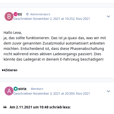
Author stats
batti
Administrators
Geschrieben
November 2, 2021 at 10:25
2. Nov 2021
Hallo Lexa,
ja, das sollte funktionieren. Das ist ja quasi das, was wir mit
dem zuvor genannten Zusatzmodul automatisiert anbieten
möchten. Entscheidend ist, dass diese Phasenabschaltung
nicht während eines aktiven Ladevorgangs passiert. Dies
könnte das Ladegerät in deinem E-Fahrzeug beschädigen!
Zitieren
Author stats
alestrix
Members
Geschrieben
November 3, 2021 at 20:39
3. Nov 2021
Am 2.11.2021 um 10:48 schrieb lexa: