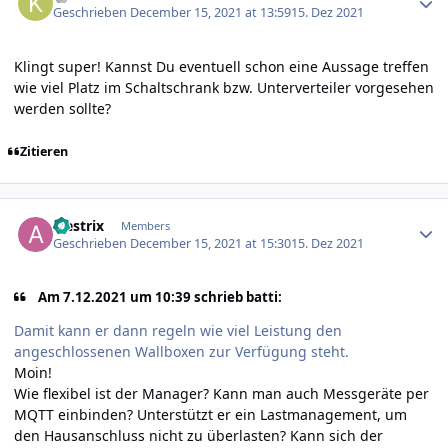
Geschrieben
December 15, 2021 at 13:59
15. Dez 2021
Klingt super! Kannst Du eventuell schon eine Aussage treffen
wie viel Platz im Schaltschrank bzw. Unterverteiler vorgesehen
werden sollte?
Zitieren
Author stats
alestrix
Members
Geschrieben
December 15, 2021 at 15:30
15. Dez 2021
Am 7.12.2021 um 10:39 schrieb batti:
Damit kann er dann regeln wie viel Leistung den
angeschlossenen Wallboxen zur Verfügung steht.
Moin!
Wie flexibel ist der Manager? Kann man auch Messgeräte per
MQTT einbinden? Unterstützt er ein Lastmanagement, um
den Hausanschluss nicht zu überlasten? Kann sich der