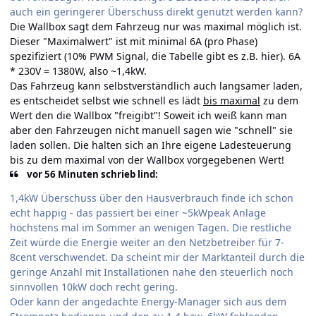
auch ein geringerer Überschuss direkt genutzt werden kann?
Die Wallbox sagt dem Fahrzeug nur was maximal möglich ist.
Dieser "Maximalwert" ist mit minimal 6A (pro Phase)
spezifiziert (10% PWM Signal, die Tabelle gibt es z.B.
hier
). 6A
* 230V = 1380W, also ~1,4kW.
Das Fahrzeug kann selbstverständlich auch langsamer laden,
es entscheidet selbst wie schnell es lädt
bis maximal
zu dem
Wert den die Wallbox "freigibt"! Soweit ich weiß kann man
aber den Fahrzeugen nicht manuell sagen wie "schnell" sie
laden sollen. Die halten sich an Ihre eigene Ladesteuerung
bis zu dem maximal von der Wallbox vorgegebenen Wert!
vor 56 Minuten schrieb lind:
1,4kW Überschuss über den Hausverbrauch finde ich schon
echt happig - das passiert bei einer ~5kWpeak Anlage
höchstens mal im Sommer an wenigen Tagen. Die restliche
Zeit würde die Energie weiter an den Netzbetreiber für 7-
8cent verschwendet. Da scheint mir der Marktanteil durch die
geringe Anzahl mit Installationen nahe den steuerlich noch
sinnvollen 10kW doch recht gering.
Oder kann der angedachte Energy-Manager sich aus dem