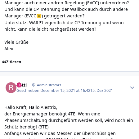
Manager auch einer andren Regelung (EVCC) unterordnen?
Und kann die CP Trennung der Wallbox auch durch andere
Manager (EVCC
) getriggert werden?
😉
Unterstützt WARP1 eigentlich die CP Trennung und wenn
nicht, kann die leicht nachgerüstet werden?
Viele Grüße
A
lex
Zitieren
Author stats
batti
Administrators
Geschrieben
December 15, 2021 at 16:42
15. Dez 2021
Hallo Kraft, Hallo Alestrix,
der Energiemanager benötigt 4TE. Wenn eine
Phasenumschaltung durchgeführt werden soll, wird noch ein
Schütz benötigt (3TE).
Anfangs werden wir das Messen der überschüssigen