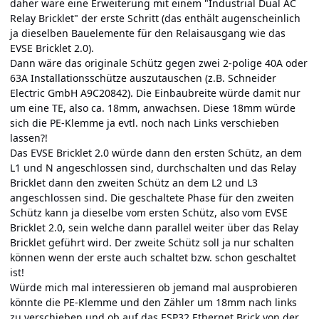
daher wäre eine Erweiterung mit einem "Industrial Dual AC
Relay Bricklet" der erste Schritt (das enthält augenscheinlich
ja dieselben Bauelemente für den Relaisausgang wie das
EVSE Bricklet 2.0).
Dann wäre das originale Schütz gegen zwei 2-polige 40A oder
63A Installationsschütze auszutauschen (z.B. Schneider
Electric GmbH A9C20842). Die Einbaubreite würde damit nur
um eine TE, also ca. 18mm, anwachsen. Diese 18mm würde
sich die PE-Klemme ja evtl. noch nach Links verschieben
lassen?!
Das EVSE Bricklet 2.0 würde dann den ersten Schütz, an dem
L1 und N angeschlossen sind, durchschalten und das Relay
Bricklet dann den zweiten Schütz an dem L2 und L3
angeschlossen sind. Die geschaltete Phase für den zweiten
Schütz kann ja dieselbe vom ersten Schütz, also vom EVSE
Bricklet 2.0, sein welche dann parallel weiter über das Relay
Bricklet geführt wird. Der zweite Schütz soll ja nur schalten
können wenn der erste auch schaltet bzw. schon geschaltet
ist!
Würde mich mal interessieren ob jemand mal ausprobieren
könnte die PE-Klemme und den Zähler um 18mm nach links
zu verschieben und ob auf das ESP32 Ethernet Brick von der