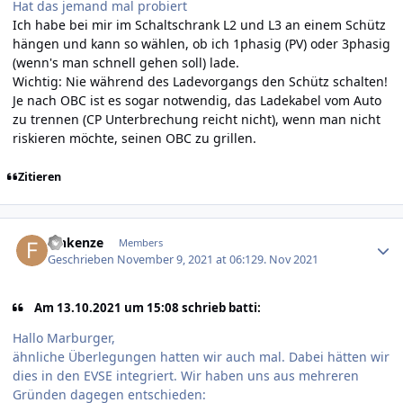
Hat das jemand mal probiert
Ich habe bei mir im Schaltschrank L2 und L3 an einem Schütz
hängen und kann so wählen, ob ich 1phasig (PV) oder 3phasig
(wenn's man schnell gehen soll) lade.
Wichtig: Nie während des Ladevorgangs den Schütz schalten!
Je nach OBC ist es sogar notwendig, das Ladekabel vom Auto
zu trennen (CP Unterbrechung reicht nicht), wenn man nicht
riskieren möchte, seinen OBC zu grillen.
Zitieren
Author stats
Finkenze
Members
Geschrieben
November 9, 2021 at 06:12
9. Nov 2021
Am 13.10.2021 um 15:08 schrieb batti:
Hallo Marburger,
ähnliche Überlegungen hatten wir auch mal. Dabei hätten wir
dies in den EVSE integriert. Wir haben uns aus mehreren
Gründen dagegen entschieden: