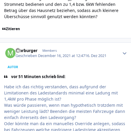
Stromnetz bedienen und den zu 1,4 bzw. 6kW fehlenden
Betrag über das Hausnetz beziehen, sodass auch kleinere
Überschüsse sinnvoll genutzt werden könnten?
Zitieren
Author stats
marburger
Members
Geschrieben
December 16, 2021 at 12:47
16. Dez 2021
AUTOR
vor 51 Minuten schrieb lind:
Habe ich das richtig verstanden, dass aufgrund der
Limitationen des Ladestandards minimal eine Ladung mit
1,4kW pro Phase möglich ist?
Was würde passieren, wenn man hypothetisch trotzdem mit
weniger Leistung lädt? Beenden die meisten Fahrzeuge dann
einfach ihrerseits den Ladevorgang?
Oder könnte man da ein manuelles Override anlegen, sodass
bei Fahrzeugen welche niedrigere Ladeströme akzeptieren