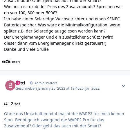
Zusatzmodul? Oder geht das auch mit der Smart?
Wie hoch ist grob der Preis des Zusatzmoduls? Sprechen wir
da von 100, 300 oder 500€?
Ich habe einen Solaredge Wechselrichter und einen SENEC
Batteriespeicher. Was wäre die Minimalkonfiguration, wenn
später z.B. der Solaredge ausgelesen werden kann?
Der Energiemanager und ein zusätzlicher Schütz? (Wird
dieser dann vom Energiemanager direkt gesteuert?)
Danke und viele Grüße
Zitieren
Author stats
batti
Administrators
Geschrieben
January 25, 2022 at 13:46
25. Jan 2022
Zitat
Ohne das Umschaltemodul macht die WARP2 für mich keinen
Sinn. Benötige ich zwingend die WARP2 Pro für das
Zusatzmodul? Oder geht das auch mit der Smart?