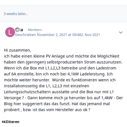
3 weeks later...
Author stats
lexa
Members
Geschrieben
November 2, 2021 at 09:48
2. Nov 2021
Hi zusammen,
ich habe einen kleine PV Anlage und möchte die Möglichkeit
haben den (geringen) selbstproduzierten Strom auszunutzen.
Wenn ich die Box mit L1,L2,L3 betreibe und den Ladestrom
auf 6A einstelle, bin ich noch bei 4,1kW Ladeleistung. Ich
möchte weiter herunter. Würde es funktionieren wenn ich
installationsseitig die L1, L2,L3 mit einzelnen
Leitungsschutzschaltern ausstatte und die Box nur mit L1
Versorge ? - Dann komme mich ja herunter bis auf 1,4kW - Der
Blog hier suggeriert das das funzt. Hat das jemand mal
probiert , bzw. ist das vom Hersteller aus ok ?
Zitieren