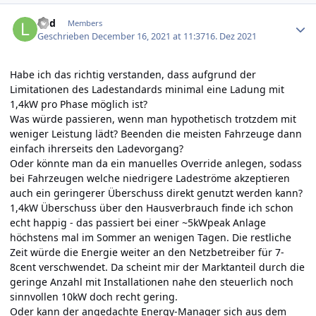
Author stats
lind
Members
Geschrieben
December 16, 2021 at 11:37
16. Dez 2021
Habe ich das richtig verstanden, dass aufgrund der
Limitationen des Ladestandards minimal eine Ladung mit
1,4kW pro Phase möglich ist?
Was würde passieren, wenn man hypothetisch trotzdem mit
weniger Leistung lädt? Beenden die meisten Fahrzeuge dann
einfach ihrerseits den Ladevorgang?
Oder könnte man da ein manuelles Override anlegen, sodass
bei Fahrzeugen welche niedrigere Ladeströme akzeptieren
auch ein geringerer Überschuss direkt genutzt werden kann?
1,4kW Überschuss über den Hausverbrauch finde ich schon
echt happig - das passiert bei einer ~5kWpeak Anlage
höchstens mal im Sommer an wenigen Tagen. Die restliche
Zeit würde die Energie weiter an den Netzbetreiber für 7-
8cent verschwendet. Da scheint mir der Marktanteil durch die
geringe Anzahl mit Installationen nahe den steuerlich noch
sinnvollen 10kW doch recht gering.
Oder kann der angedachte Energy-Manager sich aus dem