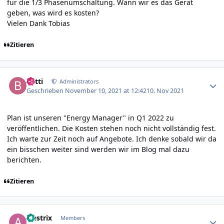
für die 1/3 Phasenumschaltung. Wann wir es das Gerät
geben, was wird es kosten?
Vielen Dank Tobias
Zitieren
Author stats
batti
Administrators
Geschrieben
November 10, 2021 at 12:42
10. Nov 2021
Plan ist unseren "Energy Manager" in Q1 2022 zu
veröffentlichen. Die Kosten stehen noch nicht vollständig fest.
Ich warte zur Zeit noch auf Angebote. Ich denke sobald wir da
ein bisschen weiter sind werden wir im Blog mal dazu
berichten.
Zitieren
Author stats
alestrix
Members