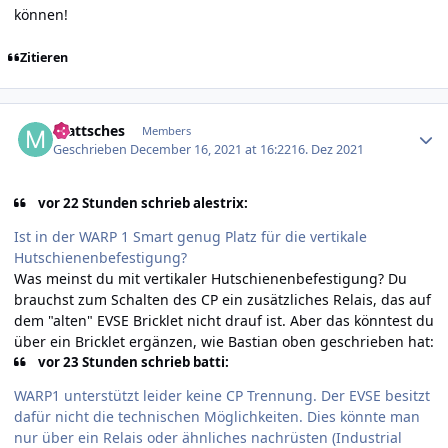
können!
Zitieren
Author stats
mattsches
Members
Geschrieben
December 16, 2021 at 16:22
16. Dez 2021
vor 22 Stunden schrieb alestrix:
Ist in der WARP 1 Smart genug Platz für die vertikale
Hutschienenbefestigung?
Was meinst du mit vertikaler Hutschienenbefestigung? Du
brauchst zum Schalten des CP ein zusätzliches Relais, das auf
dem "alten" EVSE Bricklet nicht drauf ist. Aber das könntest du
über ein Bricklet ergänzen, wie Bastian oben geschrieben hat:
vor 23 Stunden schrieb batti:
WARP1 unterstützt leider keine CP Trennung. Der EVSE besitzt
dafür nicht die technischen Möglichkeiten. Dies könnte man
nur über ein Relais oder ähnliches nachrüsten (Industrial