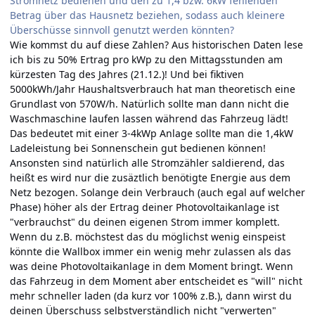
Stromnetz bedienen und den zu 1,4 bzw. 6kW fehlenden
Betrag über das Hausnetz beziehen, sodass auch kleinere
Überschüsse sinnvoll genutzt werden könnten?
Wie kommst du auf diese Zahlen? Aus historischen Daten lese
ich bis zu 50% Ertrag pro kWp zu den Mittagsstunden am
kürzesten Tag des Jahres (21.12.)! Und bei fiktiven
5000kWh/Jahr Haushaltsverbrauch hat man theoretisch eine
Grundlast von 570W/h. Natürlich sollte man dann nicht die
Waschmaschine laufen lassen während das Fahrzeug lädt!
Das bedeutet mit einer 3-4kWp Anlage sollte man die 1,4kW
Ladeleistung bei Sonnenschein gut bedienen können!
Ansonsten sind natürlich alle Stromzähler saldierend, das
heißt es wird nur die zusäztlich benötigte Energie aus dem
Netz bezogen. Solange dein Verbrauch (auch egal auf welcher
Phase) höher als der Ertrag deiner Photovoltaikanlage ist
"verbrauchst" du deinen eigenen Strom immer komplett.
Wenn du z.B. möchstest das du möglichst wenig einspeist
könnte die Wallbox immer ein wenig mehr zulassen als das
was deine Photovoltaikanlage in dem Moment bringt. Wenn
das Fahrzeug in dem Moment aber entscheidet es "will" nicht
mehr schneller laden (da kurz vor 100% z.B.), dann wirst du
deinen Überschuss selbstverständlich nicht "verwerten"