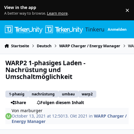
Skip to content
View in the app
×
Di
A better way to browse.
Learn more
.
Tinkerunity
Anmelden
Startseite
Deutsch
WARP Charger / Energy Manager
WA
WARP2 1-phasiges Laden -
Nachrüstung und
Umschaltmöglichkeit
1-phasig
nachrüstung
umbau
warp2
Share
Folgen diesem Inhalt
Von
marburger
October 13, 2021 at 12:50
13. Okt 2021
in
WARP Charger /
Energy Manager