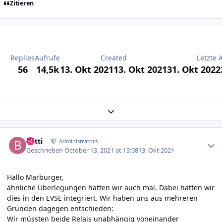
Zitieren
Replies
Aufrufe
Created
Letzte 
56
14,5k
13. Okt 2021
13. Okt 2021
31. Okt 2022
Expand topic overview
Author stats
batti
Administrators
Geschrieben
October 13, 2021 at 13:08
13. Okt 2021
Hallo Marburger,
ähnliche Überlegungen hatten wir auch mal. Dabei hätten wir
dies in den EVSE integriert. Wir haben uns aus mehreren
Gründen dagegen entschieden:
Wir müssten beide Relais unabhängig voneinander