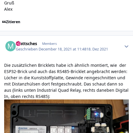
Gruß
Alex
Zitieren
Author stats
mattsches
Members
Geschrieben
December 18, 2021 at 11:48
18. Dez 2021
Die zusätzlichen Bricklets habe ich ähnlich montiert, wie der
ESP32-Brick und auch das RS485-Bricklet angebracht werden:
Löcher in die Kunststoffplatte, Gewinde reingeschnitten und
mit Distanzhülsen dort festgeschraubt. Das schaut dann so
aus (links unten Industrial Quad Relay, rechts daneben Digital
In, oben rechts RS485):