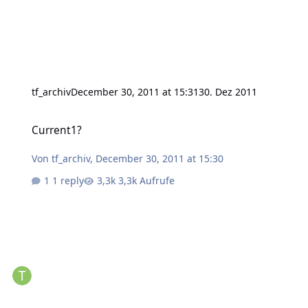
tf_archiv
December 30, 2011 at 15:31
30. Dez 2011
Current1?
Current1?
Von
tf_archiv
,
December 30, 2011 at 15:30
1 reply
3,3k Aufrufe