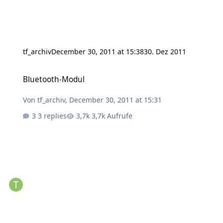
tf_archiv
December 30, 2011 at 15:38
30. Dez 2011
Bluetooth-Modul
Bluetooth-Modul
Von
tf_archiv
,
December 30, 2011 at 15:31
3 replies
3,7k Aufrufe