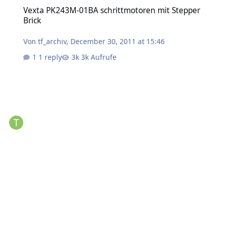
Vexta PK243M-01BA schrittmotoren mit Stepper Brick
Vexta PK243M-01BA schrittmotoren mit Stepper
Brick
Von
tf_archiv
,
December 30, 2011 at 15:46
1 reply
3k Aufrufe