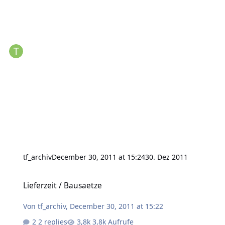
tf_archiv
December 30, 2011 at 15:24
30. Dez 2011
Lieferzeit / Bausaetze
Lieferzeit / Bausaetze
Von
tf_archiv
,
December 30, 2011 at 15:22
2 replies
3,8k Aufrufe