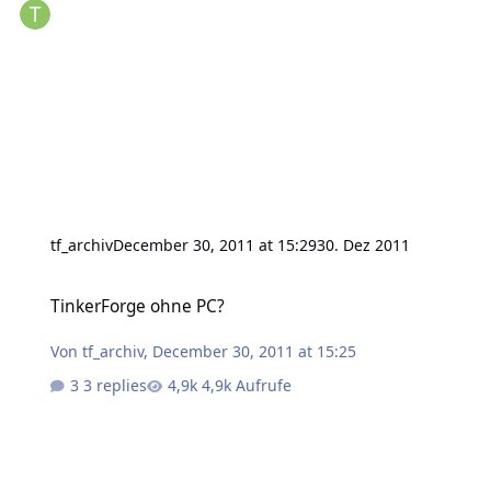
tf_archiv
December 30, 2011 at 15:29
30. Dez 2011
TinkerForge ohne PC?
TinkerForge ohne PC?
Von
tf_archiv
,
December 30, 2011 at 15:25
3 replies
4,9k Aufrufe