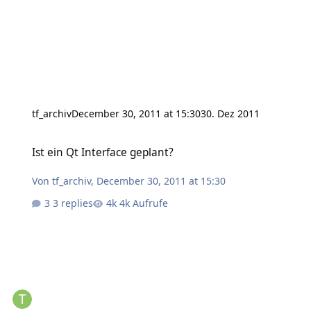
tf_archiv
December 30, 2011 at 15:30
30. Dez 2011
Ist ein Qt Interface geplant?
Ist ein Qt Interface geplant?
Von
tf_archiv
,
December 30, 2011 at 15:30
3 replies
4k Aufrufe