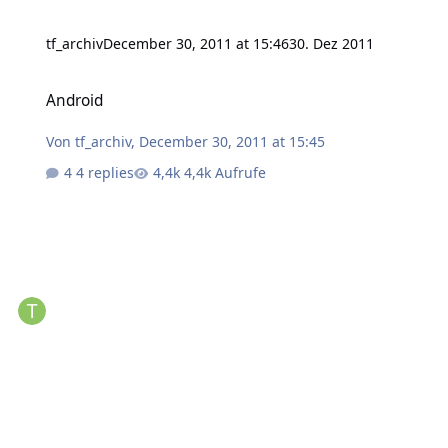
tf_archiv
December 30, 2011 at 15:46
30. Dez 2011
Android
Android
Von
tf_archiv
,
December 30, 2011 at 15:45
4 replies
4,4k Aufrufe