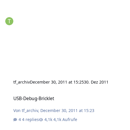
tf_archiv
December 30, 2011 at 15:25
30. Dez 2011
USB-Debug-Bricklet
USB-Debug-Bricklet
Von
tf_archiv
,
December 30, 2011 at 15:23
4 replies
4,1k Aufrufe