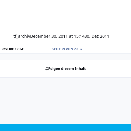
tf_archiv
December 30, 2011 at 15:14
30. Dez 2011
ERSTE SEITE
VORHERIGE
SEITE 29 VON 29
Folgen diesem Inhalt