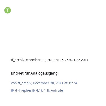
tf_archiv
December 30, 2011 at 15:26
30. Dez 2011
Bricklet für Analogausgang
Bricklet für Analogausgang
Von
tf_archiv
,
December 30, 2011 at 15:24
4 replies
4,1k Aufrufe