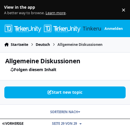
Skip to content
View in the app
×
Di
A better way to browse.
Learn more
.
Tinkerunity
Anmelden
Startseite
Deutsch
Allgemeine Diskussionen
Allgemeine Diskussionen
Folgen diesem Inhalt
Start new topic
SORTIEREN NACH
ERSTE SEITE
VORHERIGE
SEITE 29 VON 29