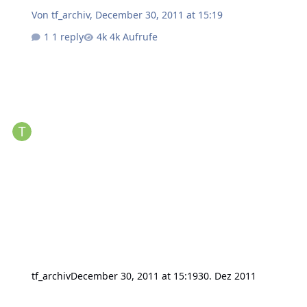
Von
tf_archiv
,
December 30, 2011 at 15:19
1 reply
4k Aufrufe
tf_archiv
December 30, 2011 at 15:19
30. Dez 2011
Manpages/ Tutorials später auch auf deutsch?