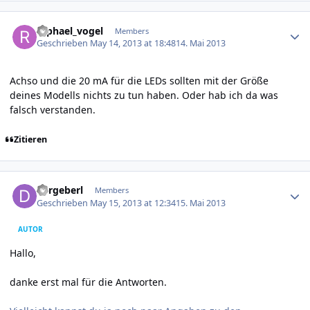
Author stats
raphael_vogel
Members
Geschrieben
May 14, 2013 at 18:48
14. Mai 2013
Achso und die 20 mA für die LEDs sollten mit der Größe
deines Modells nichts zu tun haben. Oder hab ich da was
falsch verstanden.
Zitieren
Author stats
dergeberl
Members
Geschrieben
May 15, 2013 at 12:34
15. Mai 2013
AUTOR
Hallo,
danke erst mal für die Antworten.