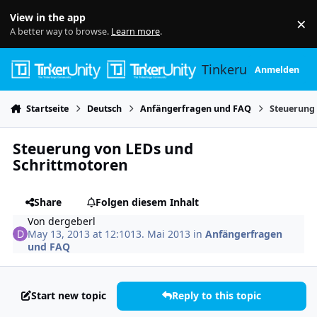
Skip to content
View in the app
×
Di
A better way to browse.
Learn more
.
Tinkerunity
Anmelden
Startseite
Deutsch
Anfängerfragen und FAQ
Steuerung
Steuerung von LEDs und
Schrittmotoren
Share
Folgen diesem Inhalt
Von
dergeberl
May 13, 2013 at 12:10
13. Mai 2013
in
Anfängerfragen
und FAQ
Start new topic
Reply to this topic