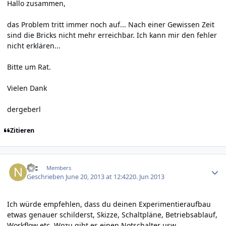
Hallo zusammen,
das Problem tritt immer noch auf... Nach einer Gewissen Zeit
sind die Bricks nicht mehr erreichbar. Ich kann mir den fehler
nicht erklären...
Bitte um Rat.
Vielen Dank
dergeberl
Zitieren
Author stats
Nic
Members
Geschrieben
June 20, 2013 at 12:42
20. Jun 2013
Ich würde empfehlen, dass du deinen Experimentieraufbau
etwas genauer schilderst, Skizze, Schaltpläne, Betriebsablauf,
Workflow etc. Wozu gibt es einen Notschalter usw...