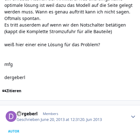
optimale lösung ist weil dazu das Modell auf die Seite gelegt
werden muss. Wann es genau auftritt kann ich nicht sagen.
Oftmals spontan.
Es tritt auserdem auf wenn wir den Notschalter betätigen
(kappt die Komplette Stromzufuhr für alle Bauteile)
weiß hier einer eine Lösung für das Problem?
mfg
dergeberl
Zitieren
Author stats
dergeberl
Members
Geschrieben
June 20, 2013 at 12:31
20. Jun 2013
AUTOR