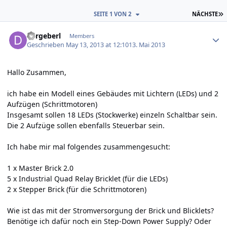
L
SEITE 1 VON 2
NÄCHSTE
Author stats
dergeberl
Members
Geschrieben
May 13, 2013 at 12:10
13. Mai 2013
Hallo Zusammen,
ich habe ein Modell eines Gebäudes mit Lichtern (LEDs) und 2
Aufzügen (Schrittmotoren)
Insgesamt sollen 18 LEDs (Stockwerke) einzeln Schaltbar sein.
Die 2 Aufzüge sollen ebenfalls Steuerbar sein.
Ich habe mir mal folgendes zusammengesucht:
1 x Master Brick 2.0
5 x Industrial Quad Relay Bricklet (für die LEDs)
2 x Stepper Brick (für die Schrittmotoren)
Wie ist das mit der Stromversorgung der Brick und Blicklets?
Benötige ich dafür noch ein Step-Down Power Supply? Oder