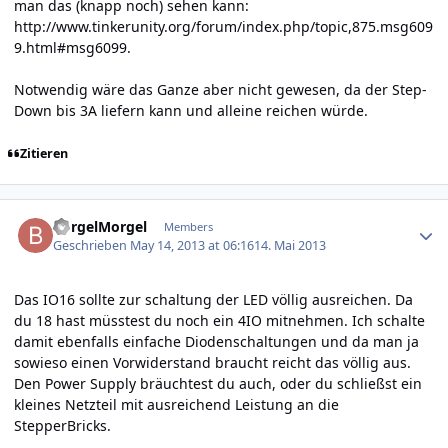
man das (knapp noch) sehen kann:
http://www.tinkerunity.org/forum/index.php/topic,875.msg609
9.html#msg6099
.
Notwendig wäre das Ganze aber nicht gewesen, da der Step-
Down bis 3A liefern kann und alleine reichen würde.
Zitieren
Author stats
BorgelMorgel
Members
Geschrieben
May 14, 2013 at 06:16
14. Mai 2013
Das IO16 sollte zur schaltung der LED völlig ausreichen. Da
du 18 hast müsstest du noch ein 4IO mitnehmen. Ich schalte
damit ebenfalls einfache Diodenschaltungen und da man ja
sowieso einen Vorwiderstand braucht reicht das völlig aus.
Den Power Supply bräuchtest du auch, oder du schließst ein
kleines Netzteil mit ausreichend Leistung an die
StepperBricks.