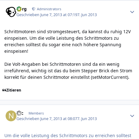
Author stats
borg
Administrators
Geschrieben
June 7, 2013 at 07:19
7. Jun 2013
Schrittmotoren sind stromgesteuert, da kannst du ruhig 12V
einspeisen. Um die volle Leistung des Schrittmotors zu
erreichen solltest du sogar eine noch höhere Spannung
einspeisen!
Die Volt-Angaben bei Schrittmotoren sind da ein wenig
irreführend, wichtig ist das du beim Stepper Brick den Strom
korrekt für deinen Schrittmotor einstellst (setMotorCurrent).
Zitieren
Author stats
Nic
Members
Geschrieben
June 7, 2013 at 08:07
7. Jun 2013
Um die volle Leistung des Schrittmotors zu erreichen solltest