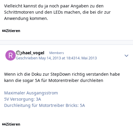
Vielleicht kannst du ja noch paar Angaben zu den
Schrittmotoren und den LEDs machen, die bei dir zur
Anwendung kommen.
Zitieren
Author stats
raphael_vogel
Members
Geschrieben
May 14, 2013 at 18:43
14. Mai 2013
Wenn ich die Doku zur StepDown richtig verstanden habe
kann die sogar 5A für Motorentreiber durchleiten
Maximaler Ausgangsstrom
5V Versorgung: 3A
Durchleitung für Motortreiber Bricks: 5A
Zitieren