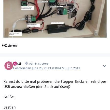
Zitieren
Author stats
batti
Administrators
Geschrieben
June 25, 2013 at 09:47
25. Jun 2013
Kannst du bitte mal probieren die Stepper Bricks einzelnd per
USB anzuschließen (den Stack auflösen)?
Grüße,
Bastian