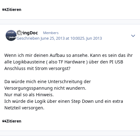
Zitieren
Author stats
FlyingDoc
Members
Geschrieben
June 25, 2013 at 10:00
25. Jun 2013
Wenn ich mir deinen Aufbau so ansehe. Kann es sein das ihr
alle Logikbausteine ( also TF Hardware ) über den PI USB
Anschluss mit Strom versorgst?
Da würde mich eine Unterschreitung der
Versorgungsspannung nicht wundern.
Nur mal so als Hinweis.
Ich würde die Logik über einen Step Down und ein extra
Netzteil versorgen.
Zitieren
Author stats