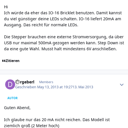
Hi
Ich würde da eher das IO-16 Bricklet benutzen. Damit kannst
du viel günstiger deine LEDs schalten. IO-16 liefert 20mA am
Ausgang. Das reicht für normale LEDs.
Die Stepper brauchen eine externe Stromversorgung, da über
USB nur maximal 500mA gezogen werden kann. Step Down ist
da eine gute Wahl. Musst halt mindestens 6V anschließen.
Zitieren
Author stats
dergeberl
Members
Geschrieben
May 13, 2013 at 19:27
13. Mai 2013
AUTOR
Guten Abend,
Ich glaube nur das 20 mA nicht reichen. Das Modell ist
ziemlich groß (2 Meter hoch)