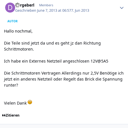
Author stats
dergeberl
Members
Geschrieben
June 7, 2013 at 06:57
7. Jun 2013
AUTOR
Hallo nochmal,
Die Teile sind jetzt da und es geht jz dan Richtung
Schrittmotoren.
Ich habe ein Externes Netzteil angeschlosen 12V@5A5
Die Schrittmotoren Vertragen Allerdings nur 2,5V Benötige ich
jetzt ein anderes Netzteil oder Regelt das Brick die Spannung
runter?
Vielen Dank
Zitieren