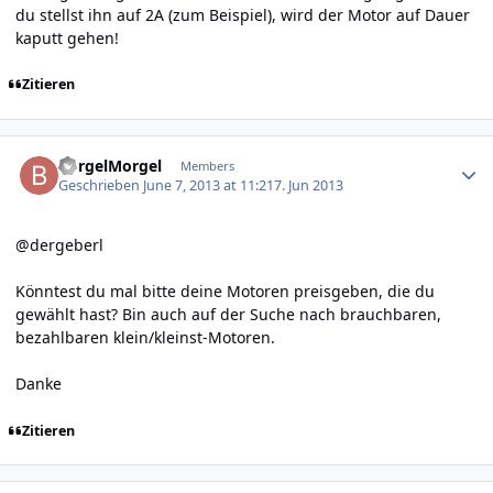
du stellst ihn auf 2A (zum Beispiel), wird der Motor auf Dauer
kaputt gehen!
Zitieren
Author stats
BorgelMorgel
Members
Geschrieben
June 7, 2013 at 11:21
7. Jun 2013
@dergeberl
Könntest du mal bitte deine Motoren preisgeben, die du
gewählt hast? Bin auch auf der Suche nach brauchbaren,
bezahlbaren klein/kleinst-Motoren.
Danke
Zitieren
Author stats