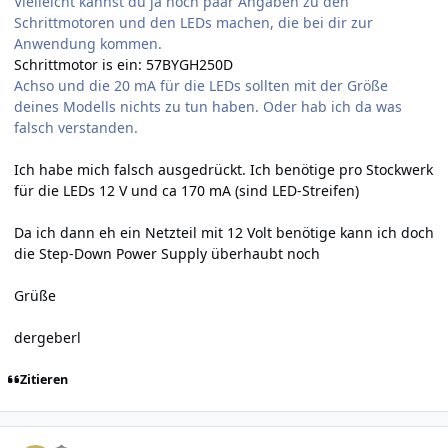
Vielleicht kannst du ja noch paar Angaben zu den
Schrittmotoren und den LEDs machen, die bei dir zur
Anwendung kommen.
Schrittmotor is ein: 57BYGH250D
Achso und die 20 mA für die LEDs sollten mit der Größe
deines Modells nichts zu tun haben. Oder hab ich da was
falsch verstanden.
Ich habe mich falsch ausgedrückt. Ich benötige pro Stockwerk
für die LEDs 12 V und ca 170 mA (sind LED-Streifen)
Da ich dann eh ein Netzteil mit 12 Volt benötige kann ich doch
die Step-Down Power Supply überhaubt noch
Grüße
dergeberl
Zitieren
Author stats