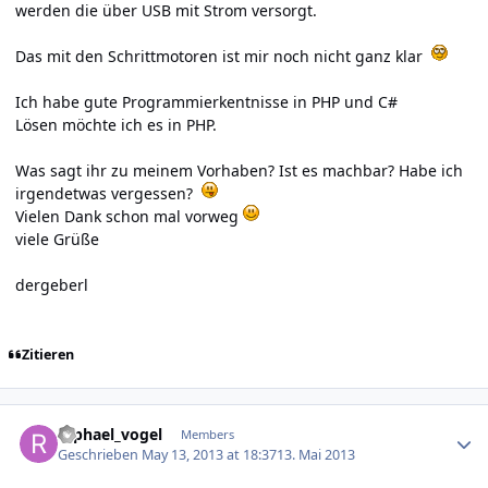
werden die über USB mit Strom versorgt.
Das mit den Schrittmotoren ist mir noch nicht ganz klar
Ich habe gute Programmierkentnisse in PHP und C#
Lösen möchte ich es in PHP.
Was sagt ihr zu meinem Vorhaben? Ist es machbar? Habe ich
irgendetwas vergessen?
Vielen Dank schon mal vorweg
viele Grüße
dergeberl
Zitieren
Author stats
raphael_vogel
Members
Geschrieben
May 13, 2013 at 18:37
13. Mai 2013