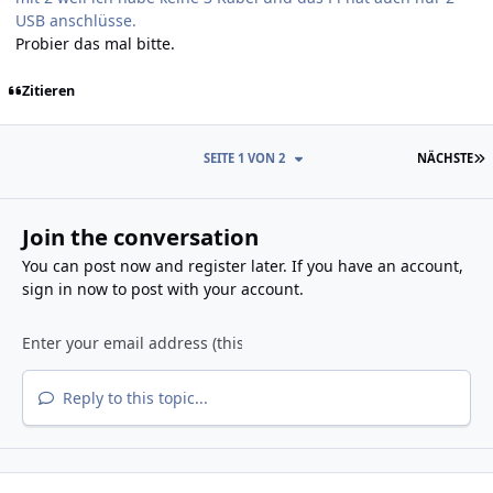
USB anschlüsse.
Probier das mal bitte.
Zitieren
L
SEITE 1 VON 2
NÄCHSTE
Join the conversation
You can post now and register later. If you have an account,
sign in now
to post with your account.
Reply to this topic...