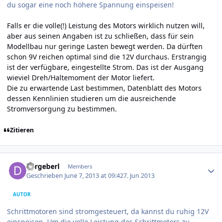
du sogar eine noch höhere Spannung einspeisen!
Falls er die volle(!) Leistung des Motors wirklich nutzen will,
aber aus seinen Angaben ist zu schließen, dass für sein
Modellbau nur geringe Lasten bewegt werden. Da dürften
schon 9V reichen optimal sind die 12V durchaus. Erstrangig
ist der verfügbare, eingestellte Strom. Das ist der Ausgang
wieviel Dreh/Haltemoment der Motor liefert.
Die zu erwartende Last bestimmen, Datenblatt des Motors
dessen Kennlinien studieren um die ausreichende
Stromversorgung zu bestimmen.
Zitieren
Author stats
dergeberl
Members
Geschrieben
June 7, 2013 at 09:42
7. Jun 2013
AUTOR
Schrittmotoren sind stromgesteuert, da kannst du ruhig 12V
einspeisen. Um die volle Leistung des Schrittmotors zu