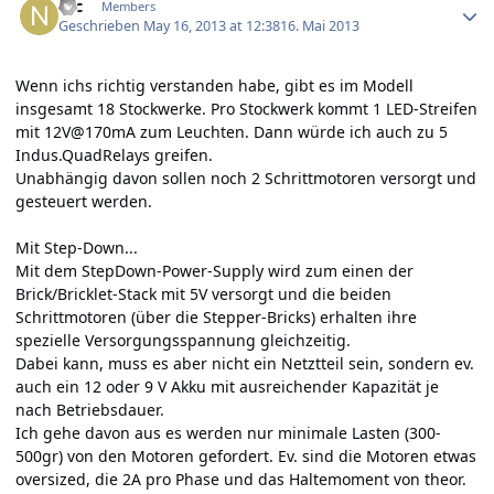
Nic
Members
Geschrieben
May 16, 2013 at 12:38
16. Mai 2013
Wenn ichs richtig verstanden habe, gibt es im Modell
insgesamt 18 Stockwerke. Pro Stockwerk kommt 1 LED-Streifen
mit 12V@170mA zum Leuchten. Dann würde ich auch zu 5
Indus.QuadRelays greifen.
Unabhängig davon sollen noch 2 Schrittmotoren versorgt und
gesteuert werden.
Mit Step-Down...
Mit dem StepDown-Power-Supply wird zum einen der
Brick/Bricklet-Stack mit 5V versorgt und die beiden
Schrittmotoren (über die Stepper-Bricks) erhalten ihre
spezielle Versorgungsspannung gleichzeitig.
Dabei kann, muss es aber nicht ein Netztteil sein, sondern ev.
auch ein 12 oder 9 V Akku mit ausreichender Kapazität je
nach Betriebsdauer.
Ich gehe davon aus es werden nur minimale Lasten (300-
500gr) von den Motoren gefordert. Ev. sind die Motoren etwas
oversized, die 2A pro Phase und das Haltemoment von theor.