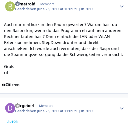
rifmetroid
Members
Geschrieben
June 25, 2013 at 10:05
25. Jun 2013
Auch nur mal kurz in den Raum geworfen? Warum hast du
nen Raspi drin, wenn du das Programm eh auf nem anderen
Rechner laufen hast? Dann einfach die LAN oder WLAN
Extension nehmen, StepDown drunter und direkt
anschließen. Ich würde auch vermuten, dass der Raspi und
die Spannungsversorgung da die Schwierigkeiten verursacht.
Gruß
rif
Zitieren
Author stats
dergeberl
Members
Geschrieben
June 25, 2013 at 11:05
25. Jun 2013
AUTOR