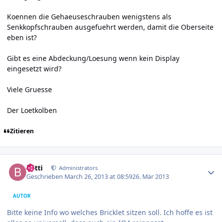
Koennen die Gehaeuseschrauben wenigstens als
Senkkopfschrauben ausgefuehrt werden, damit die Oberseite
eben ist?
Gibt es eine Abdeckung/Loesung wenn kein Display
eingesetzt wird?
Viele Gruesse
Der Loetkolben
Zitieren
Author stats
batti
Administrators
Geschrieben
March 26, 2013 at 08:59
26. Mär 2013
AUTOR
Bitte keine Info wo welches Bricklet sitzen soll. Ich hoffe es ist