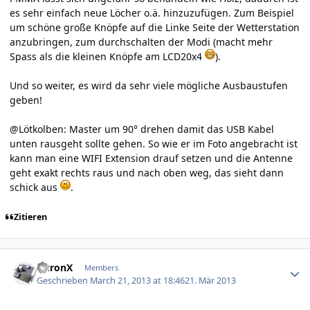
es sehr einfach neue Löcher o.ä. hinzuzufügen. Zum Beispiel
um schöne große Knöpfe auf die Linke Seite der Wetterstation
anzubringen, zum durchschalten der Modi (macht mehr
Spass als die kleinen Knöpfe am LCD20x4
).
Und so weiter, es wird da sehr viele mögliche Ausbaustufen
geben!
@Lötkolben: Master um 90° drehen damit das USB Kabel
unten rausgeht sollte gehen. So wie er im Foto angebracht ist
kann man eine WIFI Extension drauf setzen und die Antenne
geht exakt rechts raus und nach oben weg, das sieht dann
schick aus
.
Zitieren
Author stats
AuronX
Members
Geschrieben
March 21, 2013 at 18:46
21. Mär 2013