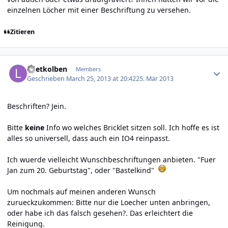
einzelnen Löcher mit einer Beschriftung zu versehen.
Zitieren
Author stats
Loetkolben
Members
Geschrieben
March 25, 2013 at 20:42
25. Mär 2013
Beschriften? Jein.
Bitte
keine
Info wo welches Bricklet sitzen soll. Ich hoffe es ist
alles so universell, dass auch ein IO4 reinpasst.
Ich wuerde vielleicht Wunschbeschriftungen anbieten. "Fuer
Jan zum 20. Geburtstag", oder "Bastelkind"
Um nochmals auf meinen anderen Wunsch
zurueckzukommen: Bitte nur die Loecher unten anbringen,
oder habe ich das falsch gesehen?. Das erleichtert die
Reinigung.