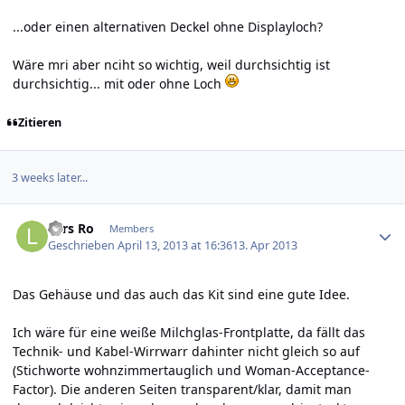
...oder einen alternativen Deckel ohne Displayloch?
Wäre mri aber nciht so wichtig, weil durchsichtig ist
durchsichtig... mit oder ohne Loch
Zitieren
3 weeks later...
Author stats
Lars Ro
Members
Geschrieben
April 13, 2013 at 16:36
13. Apr 2013
Das Gehäuse und das auch das Kit sind eine gute Idee.
Ich wäre für eine weiße Milchglas-Frontplatte, da fällt das
Technik- und Kabel-Wirrwarr dahinter nicht gleich so auf
(Stichworte wohnzimmertauglich und Woman-Acceptance-
Factor). Die anderen Seiten transparent/klar, damit man