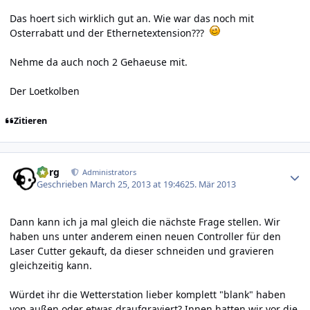
Das hoert sich wirklich gut an. Wie war das noch mit
Osterrabatt und der Ethernetextension???
Nehme da auch noch 2 Gehaeuse mit.
Der Loetkolben
Zitieren
Author stats
borg
Administrators
Geschrieben
March 25, 2013 at 19:46
25. Mär 2013
Dann kann ich ja mal gleich die nächste Frage stellen. Wir
haben uns unter anderem einen neuen Controller für den
Laser Cutter gekauft, da dieser schneiden und gravieren
gleichzeitig kann.
Würdet ihr die Wetterstation lieber komplett "blank" haben
von außen oder etwas draufgraviert? Innen hatten wir vor die