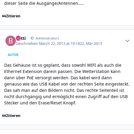
dieser Seite die Ausgänge/Antennen.....
Zitieren
Author stats
batti
Administrators
Geschrieben
March 22, 2013 at 19:18
22. Mär 2013
AUTOR
Das Gehäuse ist so geplant, dass sowohl WIFI als auch die
Ethernet Extension darein passen. Die Wetterstation kann
dann über PoE versorgt werden. Das kabel wird dann
genauso wie das USB Kabel von der rechten Seite eingesteckt.
Das sah man auf den Bildern nicht. Das rechte Seitenteil ist
nicht durchgängig und ermöglicht einen Zugriff auf den USB
Stecker und den Erase/Reset Knopf.
Zitieren
Author stats