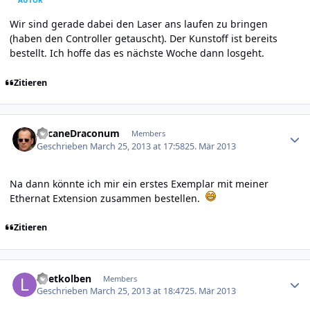
AUTOR
Wir sind gerade dabei den Laser ans laufen zu bringen
(haben den Controller getauscht). Der Kunstoff ist bereits
bestellt. Ich hoffe das es nächste Woche dann losgeht.
Zitieren
Author stats
ArcaneDraconum
Members
Geschrieben
March 25, 2013 at 17:58
25. Mär 2013
Na dann könnte ich mir ein erstes Exemplar mit meiner
Ethernat Extension zusammen bestellen.
Zitieren
Author stats
Loetkolben
Members
Geschrieben
March 25, 2013 at 18:47
25. Mär 2013