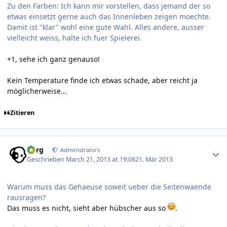
Zu den Farben: Ich kann mir vorstellen, dass jemand der so
etwas einsetzt gerne auch das Innenleben zeigen moechte.
Damit ist "klar" wohl eine gute Wahl. Alles andere, ausser
vielleicht weiss, halte ich fuer Spielerei.
+1, sehe ich ganz genauso!
Kein Temperature finde ich etwas schade, aber reicht ja
möglicherweise...
Zitieren
Author stats
borg
Administrators
Geschrieben
March 21, 2013 at 19:08
21. Mär 2013
Warum muss das Gehaeuse soweit ueber die Seitenwaende
rausragen?
Das muss es nicht, sieht aber hübscher aus so
.