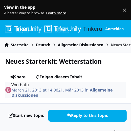
Skip to content
View in the app
×
Di
A better way to browse.
Learn more
.
Tinkerunity
Anmelden
Startseite
Deutsch
Allgemeine Diskussionen
Neues Star
Neues Starterkit: Wetterstation
Share
Folgen diesem Inhalt
Von
batti
March 21, 2013 at 14:06
21. Mär 2013
in
Allgemeine
Diskussionen
Start new topic
Reply to this topic