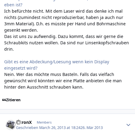
eben ist?
Ich befürchte nicht. Mit dem Laser wird das denke ich mal
nichts (zumindest nicht reproduzierbar, haben ja auch nur
3mm Material). D.h. es müsste per Hand und Bohrmaschine
gesenkt werden.
Das ist uns zu aufwendig. Dazu kommt, dass wir gerne die
Schraubkits nutzen wollen. Da sind nur Linsenkopfschrauben
drin.
Gibt es eine Abdeckung/Loesung wenn kein Display
eingesetzt wird?
Nein. Wer das möchte muss Basteln. Falls das vielfach
gewünscht wird könnten wir eine Platte anbieten die man
hinter den Ausschnitt schrauben kann.
Zitieren
Author stats
AuronX
Members
Geschrieben
March 26, 2013 at 18:24
26. Mär 2013