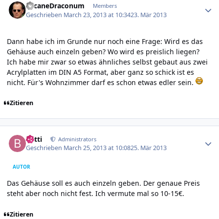
ArcaneDraconum
Members
Geschrieben
March 23, 2013 at 10:34
23. Mär 2013
Dann habe ich im Grunde nur noch eine Frage: Wird es das
Gehäuse auch einzeln geben? Wo wird es preislich liegen?
Ich habe mir zwar so etwas ähnliches selbst gebaut aus zwei
Acrylplatten im DIN A5 Format, aber ganz so schick ist es
nicht. Für's Wohnzimmer darf es schon etwas edler sein.
Zitieren
Author stats
batti
Administrators
Geschrieben
March 25, 2013 at 10:08
25. Mär 2013
AUTOR
Das Gehäuse soll es auch einzeln geben. Der genaue Preis
steht aber noch nicht fest. Ich vermute mal so 10-15€.
Zitieren