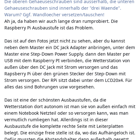
Die oberen Gehaeuseschrauben sind ausserhalb, die unteren
Gehaeuseschrauben sind innerhalb der "drei Waende".
Warum? Ggf. Wandloecher versetzen/tauschen!
Ah ja, da haben wir auch lange dran rumprobiert. Die
Raspberry Pi Ausbaustufe ist das Problem.
Das ist auf den Fotos jetzt nicht zu sehen, aber du kannst
neben dem Master ein DC Jack Adapter anbringen, unter dem
Master eine Step-Down Power Supply. dann den Master per
USB mit dem Raspberry PI verbinden, die Wetterstation von
außen über den DC Jack mit Strom versorgen und das
Rapsberry Pi über den grünen Stecker der Step-Down mit
Strom versorgen. Der RPi sitzt dabei unter dem LCD20x4. Für
alles das sind Bohrungen usw vorgesehen.
Das ist eine der schönsten Ausbaustufen, da die
Wetterstation dort autonom ist man sie von außen einfach mit
einem Notebook Netzteil oder so versorgen kann, was man
vermutlich rumliegen hat. Allerdings ist in dieser
Ausbaustufe die komplette rechte Seite mit Leiterplatten
belegt. Die einzige freie stelle ist da, wo das Aufhängeloch ist.
Dafür mussten die Abstandshalter dann außerhalb gesetzt