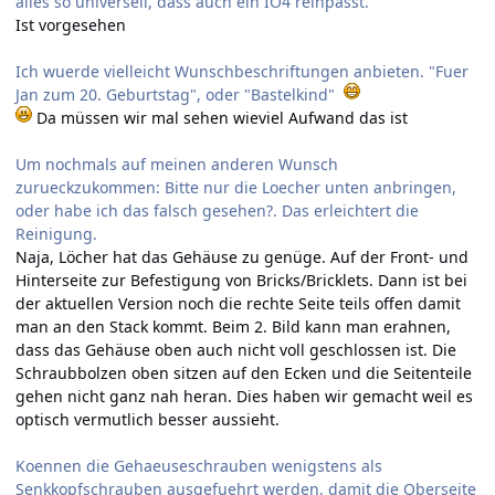
alles so universell, dass auch ein IO4 reinpasst.
Ist vorgesehen
Ich wuerde vielleicht Wunschbeschriftungen anbieten. "Fuer
Jan zum 20. Geburtstag", oder "Bastelkind"
Da müssen wir mal sehen wieviel Aufwand das ist
Um nochmals auf meinen anderen Wunsch
zurueckzukommen: Bitte nur die Loecher unten anbringen,
oder habe ich das falsch gesehen?. Das erleichtert die
Reinigung.
Naja, Löcher hat das Gehäuse zu genüge. Auf der Front- und
Hinterseite zur Befestigung von Bricks/Bricklets. Dann ist bei
der aktuellen Version noch die rechte Seite teils offen damit
man an den Stack kommt. Beim 2. Bild kann man erahnen,
dass das Gehäuse oben auch nicht voll geschlossen ist. Die
Schraubbolzen oben sitzen auf den Ecken und die Seitenteile
gehen nicht ganz nah heran. Dies haben wir gemacht weil es
optisch vermutlich besser aussieht.
Koennen die Gehaeuseschrauben wenigstens als
Senkkopfschrauben ausgefuehrt werden, damit die Oberseite