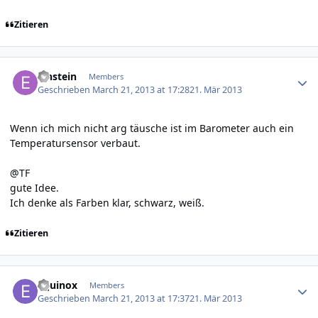
Zitieren
Author stats
Einstein
Members
Geschrieben
March 21, 2013 at 17:28
21. Mär 2013
Wenn ich mich nicht arg täusche ist im Barometer auch ein
Temperatursensor verbaut.
@TF
gute Idee.
Ich denke als Farben klar, schwarz, weiß.
Zitieren
Author stats
Equinox
Members
Geschrieben
March 21, 2013 at 17:37
21. Mär 2013