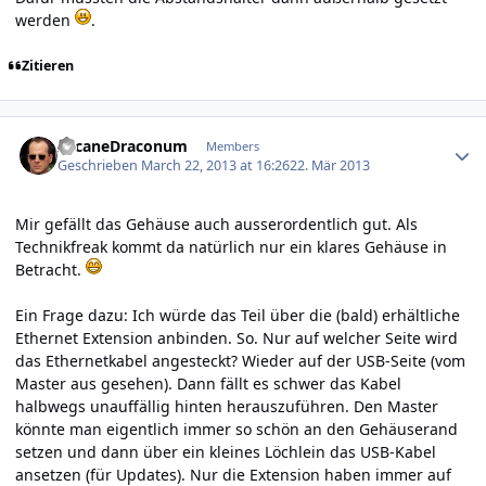
werden
.
Zitieren
Author stats
ArcaneDraconum
Members
Geschrieben
March 22, 2013 at 16:26
22. Mär 2013
Mir gefällt das Gehäuse auch ausserordentlich gut. Als
Technikfreak kommt da natürlich nur ein klares Gehäuse in
Betracht.
Ein Frage dazu: Ich würde das Teil über die (bald) erhältliche
Ethernet Extension anbinden. So. Nur auf welcher Seite wird
das Ethernetkabel angesteckt? Wieder auf der USB-Seite (vom
Master aus gesehen). Dann fällt es schwer das Kabel
halbwegs unauffällig hinten herauszuführen. Den Master
könnte man eigentlich immer so schön an den Gehäuserand
setzen und dann über ein kleines Löchlein das USB-Kabel
ansetzen (für Updates). Nur die Extension haben immer auf