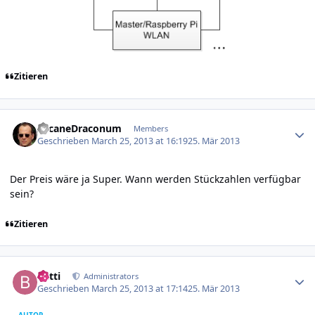
Zitieren
Author stats
ArcaneDraconum
Members
Geschrieben
March 25, 2013 at 16:19
25. Mär 2013
Der Preis wäre ja Super. Wann werden Stückzahlen verfügbar
sein?
Zitieren
Author stats
batti
Administrators
Geschrieben
March 25, 2013 at 17:14
25. Mär 2013