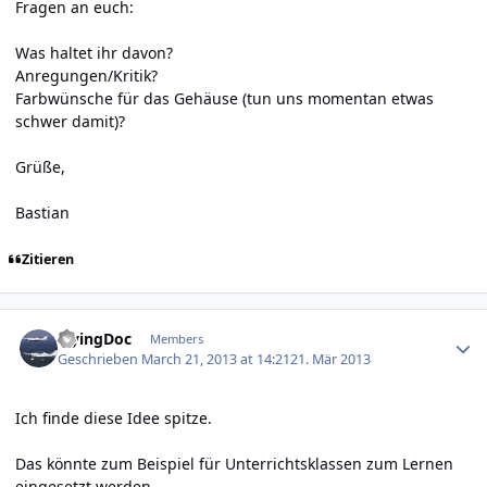
Fragen an euch:
Was haltet ihr davon?
Anregungen/Kritik?
Farbwünsche für das Gehäuse (tun uns momentan etwas
schwer damit)?
Grüße,
Bastian
Zitieren
Author stats
FlyingDoc
Members
Geschrieben
March 21, 2013 at 14:21
21. Mär 2013
Ich finde diese Idee spitze.
Das könnte zum Beispiel für Unterrichtsklassen zum Lernen
eingesetzt werden.