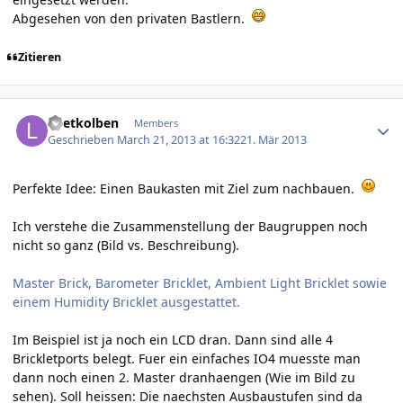
Abgesehen von den privaten Bastlern.
Zitieren
Author stats
Loetkolben
Members
Geschrieben
March 21, 2013 at 16:32
21. Mär 2013
Perfekte Idee: Einen
Baukasten
mit Ziel zum nachbauen.
Ich verstehe die Zusammenstellung der Baugruppen noch
nicht so ganz (Bild vs. Beschreibung).
Master Brick, Barometer Bricklet, Ambient Light Bricklet sowie
einem Humidity Bricklet ausgestattet.
Im Beispiel ist ja noch ein LCD dran. Dann sind alle 4
Brickletports belegt. Fuer ein einfaches IO4 muesste man
dann noch einen 2. Master dranhaengen (Wie im Bild zu
sehen). Soll heissen: Die naechsten Ausbaustufen sind da