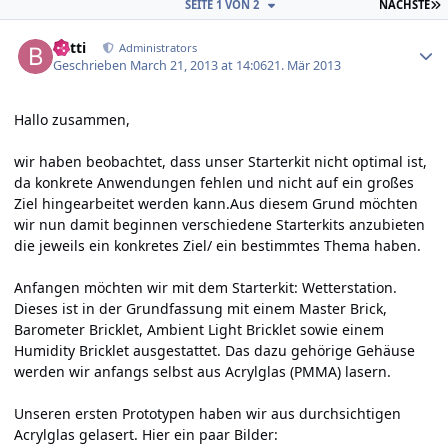
L
SEITE 1 VON 2
NÄCHSTE
Author stats
batti
Administrators
Geschrieben
March 21, 2013 at 14:06
21. Mär 2013
Hallo zusammen,
wir haben beobachtet, dass unser Starterkit nicht optimal ist,
da konkrete Anwendungen fehlen und nicht auf ein großes
Ziel hingearbeitet werden kann.Aus diesem Grund möchten
wir nun damit beginnen verschiedene Starterkits anzubieten
die jeweils ein konkretes Ziel/ ein bestimmtes Thema haben.
Anfangen möchten wir mit dem Starterkit: Wetterstation.
Dieses ist in der Grundfassung mit einem Master Brick,
Barometer Bricklet, Ambient Light Bricklet sowie einem
Humidity Bricklet ausgestattet. Das dazu gehörige Gehäuse
werden wir anfangs selbst aus Acrylglas (PMMA) lasern.
Unseren ersten Prototypen haben wir aus durchsichtigen
Acrylglas gelasert. Hier ein paar Bilder: