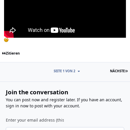
Zitieren
L
SEITE 1 VON 2
NÄCHSTE
Join the conversation
You can post now and register later. If you have an account,
sign in now
to post with your account.