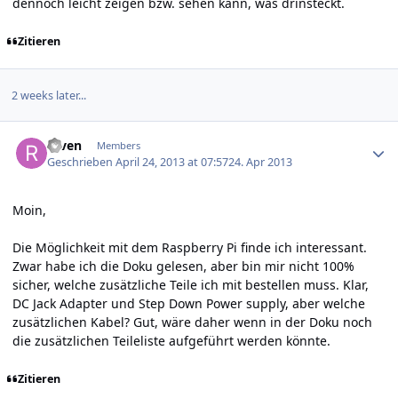
dennoch leicht zeigen bzw. sehen kann, was drinsteckt.
Zitieren
2 weeks later...
Author stats
raven
Members
Geschrieben
April 24, 2013 at 07:57
24. Apr 2013
Moin,
Die Möglichkeit mit dem Raspberry Pi finde ich interessant.
Zwar habe ich die Doku gelesen, aber bin mir nicht 100%
sicher, welche zusätzliche Teile ich mit bestellen muss. Klar,
DC Jack Adapter und Step Down Power supply, aber welche
zusätzlichen Kabel? Gut, wäre daher wenn in der Doku noch
die zusätzlichen Teileliste aufgeführt werden könnte.
Zitieren