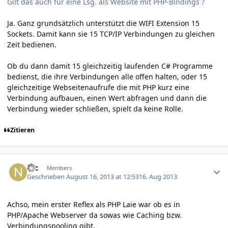
Gilt das auch für eine Lsg. als Website mit PHP-Bindings ?
Ja. Ganz grundsätzlich unterstützt die WIFI Extension 15
Sockets. Damit kann sie 15 TCP/IP Verbindungen zu gleichen
Zeit bedienen.
Ob du dann damit 15 gleichzeitig laufenden C# Programme
bedienst, die ihre Verbindungen alle offen halten, oder 15
gleichzeitige Webseitenaufrufe die mit PHP kurz eine
Verbindung aufbauen, einen Wert abfragen und dann die
Verbindung wieder schließen, spielt da keine Rolle.
Zitieren
Author stats
Nic
Members
Geschrieben
August 16, 2013 at 12:53
16. Aug 2013
Achso, mein erster Reflex als PHP Laie war ob es in
PHP/Apache Webserver da sowas wie Caching bzw.
Verbindungspooling gibt.