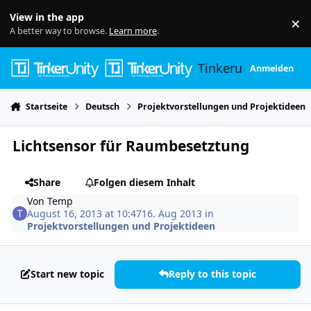
Skip to content
View in the app
×
Di
A better way to browse.
Learn more
.
Tinkerunity
Anmelden
Startseite
Deutsch
Projektvorstellungen und Projektideen
Lichtsensor für Raumbesetztung
Share
Folgen diesem Inhalt
Von
Temp
August 16, 2013 at 10:47
16. Aug 2013
in
Projektvorstellungen und Projektideen
Start new topic
Reply to this topic
Author stats