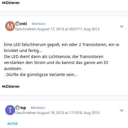
Zitieren
Author stats
Monti
Members
Geschrieben
August 17, 2013 at 08:07
17. Aug 2013
Eine LED falschherum gepolt, ein oder 2 Transistoren, ein io
bricklet und fertig...
Die LED dient dann als Lichtsensor, die Transistoren
verstärken den Strom und du kannst das ganze am IO
auslesen.
. Dürfte die günstigsze Variante sein...
Zitieren
Author stats
Temp
Members
Geschrieben
August 18, 2013 at 17:10
18. Aug 2013
AUTOR