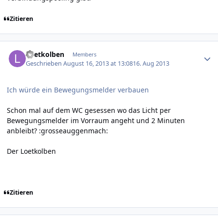
Zitieren
Author stats
Loetkolben
Members
Geschrieben
August 16, 2013 at 13:08
16. Aug 2013
Ich würde ein Bewegungsmelder verbauen
Schon mal auf dem WC gesessen wo das Licht per
Bewegungsmelder im Vorraum angeht und 2 Minuten
anbleibt? :grosseauggenmach:
Der Loetkolben
Zitieren