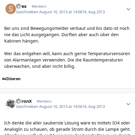
Author stats
strex
Members
Geschrieben
August 16, 2013 at 14:06
16. Aug 2013
Bei uns sind Bewegungsmelder verbaut und bis dato ist noch
nie das Licht ausgegangen. Dürften aber auch über den
Kabinen hängen.
Wer das entgehen will, kann auch gerne Temperatursensoren
von Alarmanlagen verwenden. Die die Raumtemperaturen
überwachen, sind aber nicht billig.
Zitieren
Author stats
AuronX
Members
Geschrieben
August 16, 2013 at 14:56
16. Aug 2013
Ich denke die aller sauberste Lösung wäre es mittels IO4 oder
AnalogIn zu schauen, ob gerade Strom durch die Lampe geht.