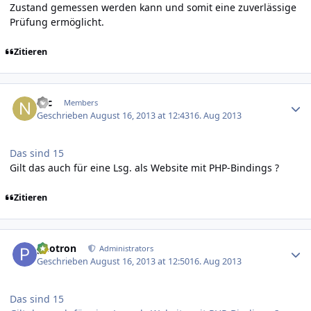
Zustand gemessen werden kann und somit eine zuverlässige
Prüfung ermöglicht.
Zitieren
Author stats
Nic
Members
Geschrieben
August 16, 2013 at 12:43
16. Aug 2013
Das sind 15
Gilt das auch für eine Lsg. als Website mit PHP-Bindings ?
Zitieren
Author stats
photron
Administrators
Geschrieben
August 16, 2013 at 12:50
16. Aug 2013
Das sind 15