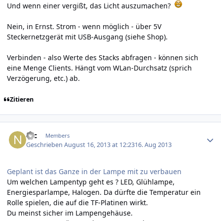
Und wenn einer vergißt, das Licht auszumachen?
Nein, in Ernst. Strom - wenn möglich - über 5V
Steckernetzgerät mit USB-Ausgang (siehe Shop).
Verbinden - also Werte des Stacks abfragen - können sich
eine Menge Clients. Hängt vom WLan-Durchsatz (sprich
Verzögerung, etc.) ab.
Zitieren
Author stats
Nic
Members
Geschrieben
August 16, 2013 at 12:23
16. Aug 2013
Geplant ist das Ganze in der Lampe mit zu verbauen
Um welchen Lampentyp geht es ? LED, Glühlampe,
Energiesparlampe, Halogen. Da dürfte die Temperatur ein
Rolle spielen, die auf die TF-Platinen wirkt.
Du meinst sicher im Lampengehäuse.