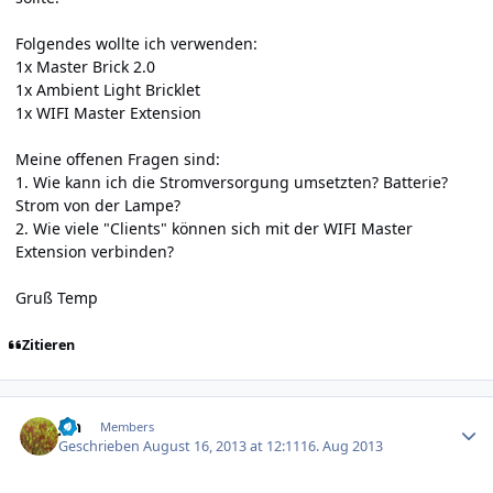
Folgendes wollte ich verwenden:
1x Master Brick 2.0
1x Ambient Light Bricklet
1x WIFI Master Extension
Meine offenen Fragen sind:
1. Wie kann ich die Stromversorgung umsetzten? Batterie?
Strom von der Lampe?
2. Wie viele "Clients" können sich mit der WIFI Master
Extension verbinden?
Gruß Temp
Zitieren
Author stats
jan
Members
Geschrieben
August 16, 2013 at 12:11
16. Aug 2013