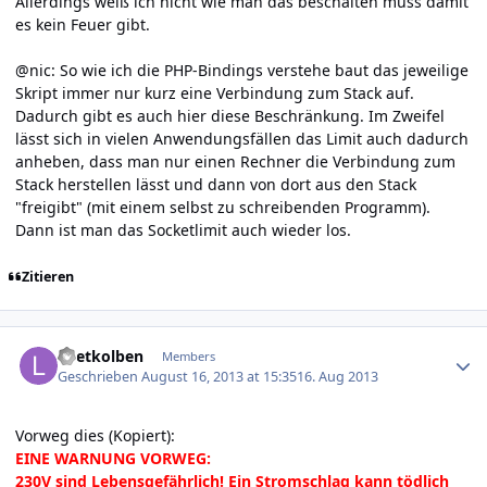
Allerdings weiß ich nicht wie man das beschalten muss damit
es kein Feuer gibt.
@nic: So wie ich die PHP-Bindings verstehe baut das jeweilige
Skript immer nur kurz eine Verbindung zum Stack auf.
Dadurch gibt es auch hier diese Beschränkung. Im Zweifel
lässt sich in vielen Anwendungsfällen das Limit auch dadurch
anheben, dass man nur einen Rechner die Verbindung zum
Stack herstellen lässt und dann von dort aus den Stack
"freigibt" (mit einem selbst zu schreibenden Programm).
Dann ist man das Socketlimit auch wieder los.
Zitieren
Author stats
Loetkolben
Members
Geschrieben
August 16, 2013 at 15:35
16. Aug 2013
Vorweg dies (
Kopiert
):
EINE WARNUNG VORWEG:
230V sind Lebensgefährlich! Ein Stromschlag kann tödlich