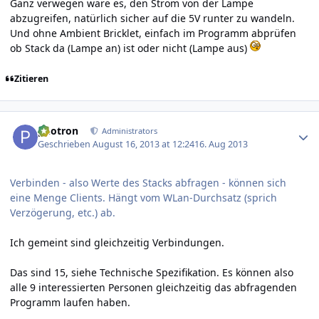
Ganz verwegen wäre es, den Strom von der Lampe
abzugreifen, natürlich sicher auf die 5V runter zu wandeln.
Und ohne Ambient Bricklet, einfach im Programm abprüfen
ob Stack da (Lampe an) ist oder nicht (Lampe aus)
Zitieren
Author stats
photron
Administrators
Geschrieben
August 16, 2013 at 12:24
16. Aug 2013
Verbinden - also Werte des Stacks abfragen - können sich
eine Menge Clients. Hängt vom WLan-Durchsatz (sprich
Verzögerung, etc.) ab.
Ich gemeint sind gleichzeitig Verbindungen.
Das sind 15, siehe
Technische Spezifikation
. Es können also
alle 9 interessierten Personen gleichzeitig das abfragenden
Programm laufen haben.