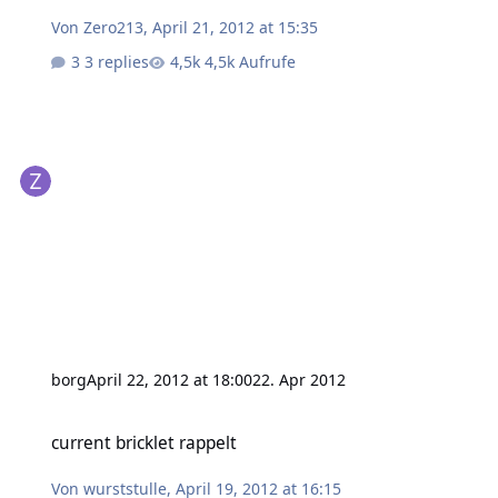
Von
Zero213
,
April 21, 2012 at 15:35
3 replies
4,5k Aufrufe
borg
April 22, 2012 at 18:00
22. Apr 2012
current bricklet rappelt
current bricklet rappelt
Von
wurststulle
,
April 19, 2012 at 16:15