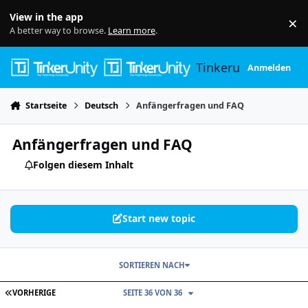
Skip to content
View in the app
×
Di
A better way to browse.
Learn more
.
Tinkerunity
Anmelden
Startseite
Deutsch
Anfängerfragen und FAQ
Anfängerfragen und FAQ
Folgen diesem Inhalt
Start new topic
SORTIEREN NACH
ERSTE SEITE
VORHERIGE
SEITE 36 VON 36