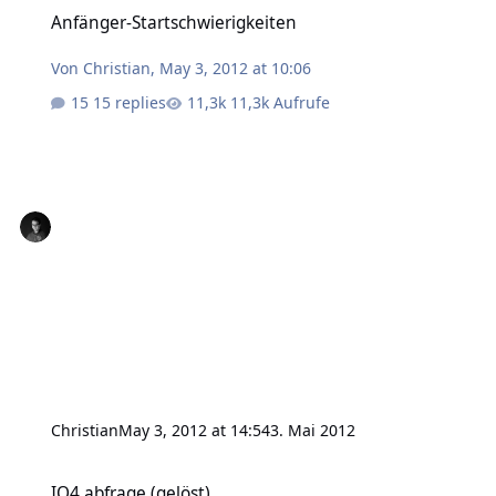
Anfänger-Startschwierigkeiten
Anfänger-Startschwierigkeiten
Von
Christian
,
May 3, 2012 at 10:06
15 replies
11,3k Aufrufe
Christian
May 3, 2012 at 14:54
3. Mai 2012
IO4 abfrage (gelöst)
IO4 abfrage (gelöst)