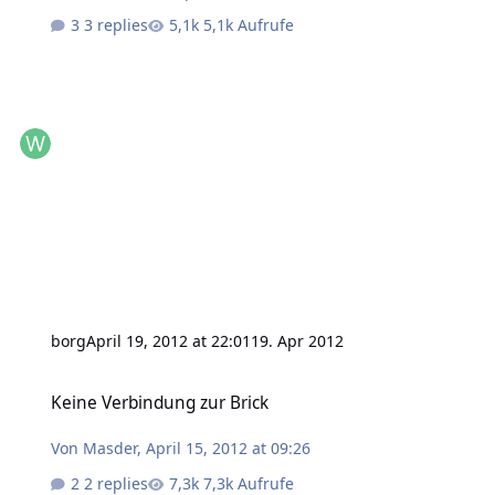
3 replies
5,1k Aufrufe
borg
April 19, 2012 at 22:01
19. Apr 2012
Keine Verbindung zur Brick
Keine Verbindung zur Brick
Von
Masder
,
April 15, 2012 at 09:26
2 replies
7,3k Aufrufe