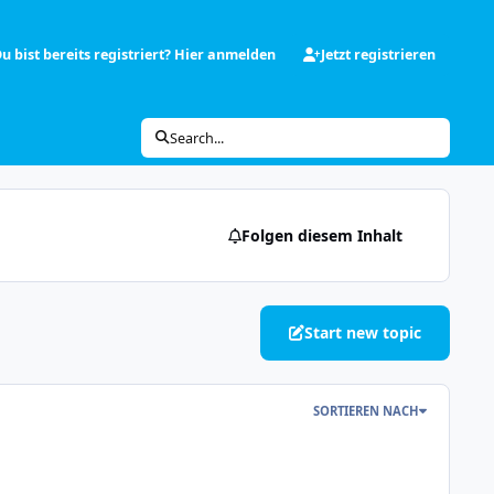
u bist bereits registriert? Hier anmelden
Jetzt registrieren
Search...
Folgen diesem Inhalt
Start new topic
SORTIEREN NACH