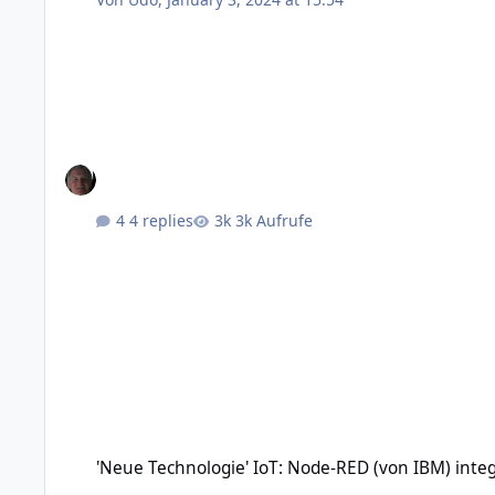
4 replies
3k Aufrufe
'Neue Technologie' IoT: Node-RED (von IBM) integration der
'Neue Technologie' IoT: Node-RED (von IBM) inte