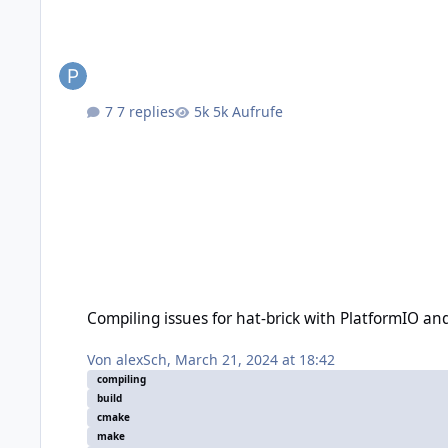
7 replies
5k Aufrufe
Compiling issues for hat-brick with PlatformIO and CLI
Compiling issues for hat-brick with PlatformIO an
Von
alexSch
,
March 21, 2024 at 18:42
compiling
build
cmake
make