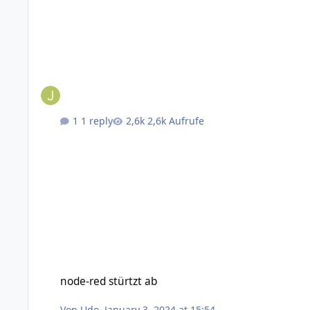
1 reply
2,6k Aufrufe
node-red stürtzt ab
node-red stürtzt ab
Von
Udo
,
January 3, 2024 at 15:54