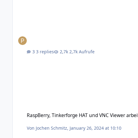
3 replies
2,7k Aufrufe
RaspBerry, Tinkerforge HAT und VNC Viewer arbeiten nich
RaspBerry, Tinkerforge HAT und VNC Viewer arb
Von
Jochen Schmitz
,
January 26, 2024 at 10:10