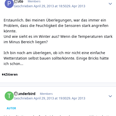
pluto
Members
Geschrieben
April 29, 2013 at 18:50
29. Apr 2013
Erstaunlich. Bei meinen Überlegungen, war das immer ein
Problem, dass die Feuchtigkeit die Sensoren stark angreifen
könnte.
Und wie sieht es im Winter aus? Wenn die Temperaturen stark
im Minus Bereich liegen?
Ich bin noch am überlegen, ob ich mir nicht eine einfache
Wetterstation selbst bauen sollte/könnte. Einige Bricks hätte
ich schon...
Zitieren
Author stats
thunderbird
Members
Geschrieben
April 29, 2013 at 19:00
29. Apr 2013
AUTOR