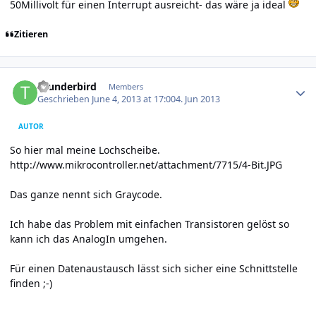
50Millivolt für einen Interrupt ausreicht- das wäre ja ideal
Zitieren
Author stats
thunderbird
Members
Geschrieben
June 4, 2013 at 17:00
4. Jun 2013
AUTOR
So hier mal meine Lochscheibe.
http://www.mikrocontroller.net/attachment/7715/4-Bit.JPG
Das ganze nennt sich Graycode.
Ich habe das Problem mit einfachen Transistoren gelöst so
kann ich das AnalogIn umgehen.
Für einen Datenaustausch lässt sich sicher eine Schnittstelle
finden ;-)