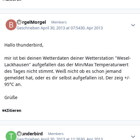
Author stats
BorgelMorgel
Members
Geschrieben
April 30, 2013 at 07:54
30. Apr 2013
Hallo thunderbird,
mir ist bei deinen Wetterdaten deiner Wetterstation "Wesel-
Lackhausen" aufgefallen das der Min/Max Temperaturwert
des Tages nicht stimmt. Weiß nicht ob es schon jemand
gemeldet hat, oder es dir selbst aufgefallen ist. Der zeig +/-
95°C an.
Grüße
Zitieren
Author stats
thunderbird
Members
Geschrieben
April 30, 2013 at 11:26
30. Apr 2013