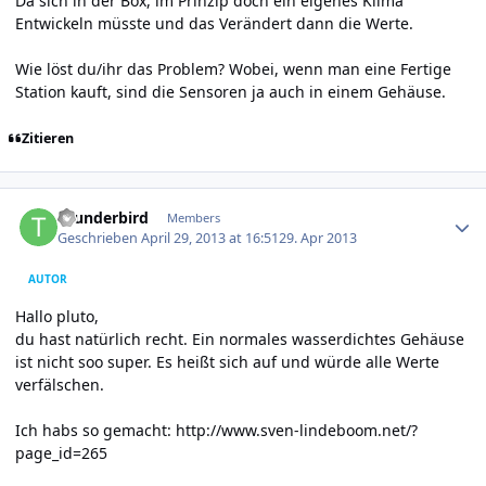
Da sich in der Box, im Prinzip doch ein eigenes Klima
Entwickeln müsste und das Verändert dann die Werte.
Wie löst du/ihr das Problem? Wobei, wenn man eine Fertige
Station kauft, sind die Sensoren ja auch in einem Gehäuse.
Zitieren
Author stats
thunderbird
Members
Geschrieben
April 29, 2013 at 16:51
29. Apr 2013
AUTOR
Hallo pluto,
du hast natürlich recht. Ein normales wasserdichtes Gehäuse
ist nicht soo super. Es heißt sich auf und würde alle Werte
verfälschen.
Ich habs so gemacht:
http://www.sven-lindeboom.net/?
page_id=265