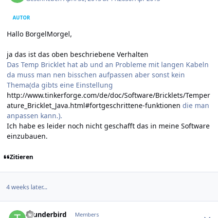
AUTOR
Hallo BorgelMorgel,
ja das ist das oben beschriebene Verhalten
Das Temp Bricklet hat ab und an Probleme mit langen Kabeln
da muss man nen bisschen aufpassen aber sonst kein
Thema(da gibts eine Einstellung
http://www.tinkerforge.com/de/doc/Software/Bricklets/Temper
ature_Bricklet_Java.html#fortgeschrittene-funktionen
die man
anpassen kann.).
Ich habe es leider noch nicht geschafft das in meine Software
einzubauen.
Zitieren
4 weeks later...
Author stats
thunderbird
Members