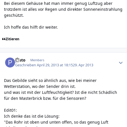
Bei diesem Gehäuse hat man immer genug Luftzug aber
trotzdem ist alles vor Regen und direkter Sonneneinstrahlung
geschützt.
Ich hoffe das hilft dir weiter.
Zitieren
Author stats
pluto
Members
Geschrieben
April 29, 2013 at 18:15
29. Apr 2013
Das Gebilde sieht so ähnlich aus, wie bei meiner
Wetterstation, wo der Sender drin ist.
und was ist mit der Luftfeuchtigkeit? Ist die nicht Schädlich
für den Masterbrick bzw. für die Sensoren?
Edit01:
Ich denke das ist die Lösung:
"Das Rohr ist oben und unten offen, so das genug Luft