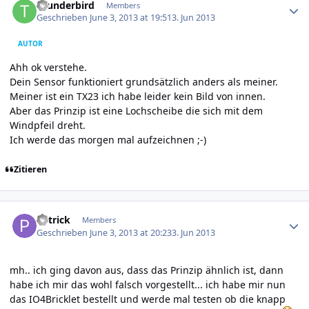
thunderbird
Members
Geschrieben
June 3, 2013 at 19:51
3. Jun 2013
AUTOR
Ahh ok verstehe.
Dein Sensor funktioniert grundsätzlich anders als meiner.
Meiner ist ein TX23 ich habe leider kein Bild von innen.
Aber das Prinzip ist eine Lochscheibe die sich mit dem
Windpfeil dreht.
Ich werde das morgen mal aufzeichnen ;-)
Zitieren
Author stats
P4trick
Members
Geschrieben
June 3, 2013 at 20:23
3. Jun 2013
mh.. ich ging davon aus, dass das Prinzip ähnlich ist, dann
habe ich mir das wohl falsch vorgestellt... ich habe mir nun
das IO4Bricklet bestellt und werde mal testen ob die knapp