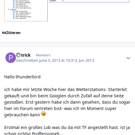
Zitieren
Author stats
P4trick
Members
Geschrieben
June 3, 2013 at 10:31
3. Jun 2013
Hallo thunderbird
ich habe mir letzte Woche hier das Wetterstations- Starterkit
gekauft und bin beim Googlen durch Zufall auf deine Seite
gestoßen. Erst gestern habe ich dann gesehen, dass du sogar
hier im Forum vertreten bist- was ich im Moment super
gebrauchen kann
Erstmal ein großes Lob was du da mit TF angestellt hast. ist ja
schon richtig Proffessionell...