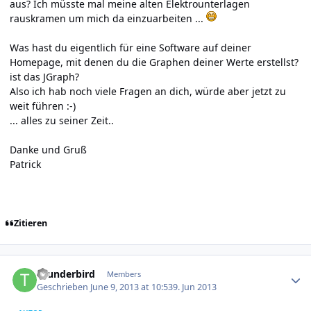
aus? Ich müsste mal meine alten Elektrounterlagen
rauskramen um mich da einzuarbeiten ...
Was hast du eigentlich für eine Software auf deiner
Homepage, mit denen du die Graphen deiner Werte erstellst?
ist das JGraph?
Also ich hab noch viele Fragen an dich, würde aber jetzt zu
weit führen :-)
... alles zu seiner Zeit..
Danke und Gruß
Patrick
Zitieren
Author stats
thunderbird
Members
Geschrieben
June 9, 2013 at 10:53
9. Jun 2013