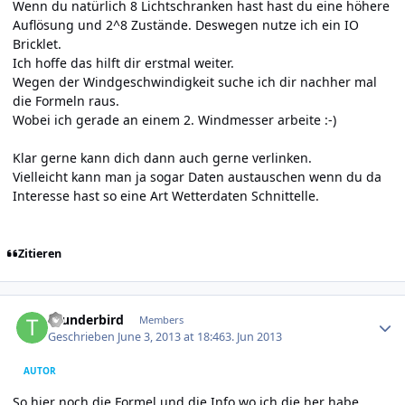
Wenn du natürlich 8 Lichtschranken hast hast du eine höhere
Auflösung und 2^8 Zustände. Deswegen nutze ich ein IO
Bricklet.
Ich hoffe das hilft dir erstmal weiter.
Wegen der Windgeschwindigkeit suche ich dir nachher mal
die Formeln raus.
Wobei ich gerade an einem 2. Windmesser arbeite :-)
Klar gerne kann dich dann auch gerne verlinken.
Vielleicht kann man ja sogar Daten austauschen wenn du da
Interesse hast so eine Art Wetterdaten Schnittelle.
Zitieren
Author stats
thunderbird
Members
Geschrieben
June 3, 2013 at 18:46
3. Jun 2013
AUTOR
So hier noch die Formel und die Info wo ich die her habe.