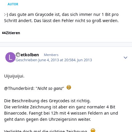
AUTOR
:-) das gute am Graycode ist, das sich immer nur 1 Bit pro
Schritt ändert. Das lässt den Fehler nicht so groß werden.
Zitieren
Author stats
Loetkolben
Members
Geschrieben
June 4, 2013 at 20:58
4. Jun 2013
Uijuijuijui.
@Thunderbird: "
Nicht so ganz
"
Die Beschreibung des
Greycodes
ist richtig.
Die
verlinkte Zeichnung
ist aber ein ganz normaler 4 Bit
Binaercode. Faengt bei 12h mit 4 weissen Feldern an und
geht dann gegen den Uhrzeigersinn weiter.
Verlinkte doch mal die richtige Zeichnung.