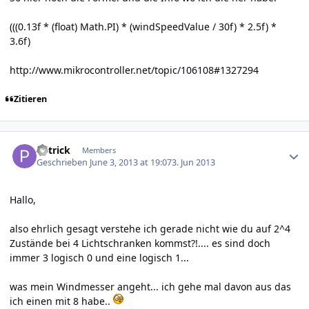
(((0.13f * (float) Math.PI) * (windSpeedValue / 30f) * 2.5f) *
3.6f)
http://www.mikrocontroller.net/topic/106108#1327294
Zitieren
Author stats
P4trick
Members
Geschrieben
June 3, 2013 at 19:07
3. Jun 2013
Hallo,
also ehrlich gesagt verstehe ich gerade nicht wie du auf 2^4
Zustände bei 4 Lichtschranken kommst?!.... es sind doch
immer 3 logisch 0 und eine logisch 1...
was mein Windmesser angeht... ich gehe mal davon aus das
ich einen mit 8 habe..