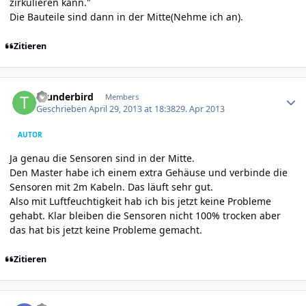
zirkulieren kann."
Die Bauteile sind dann in der Mitte(Nehme ich an).
Zitieren
Author stats
thunderbird
Members
Geschrieben
April 29, 2013 at 18:38
29. Apr 2013
AUTOR
Ja genau die Sensoren sind in der Mitte.
Den Master habe ich einem extra Gehäuse und verbinde die
Sensoren mit 2m Kabeln. Das läuft sehr gut.
Also mit Luftfeuchtigkeit hab ich bis jetzt keine Probleme
gehabt. Klar bleiben die Sensoren nicht 100% trocken aber
das hat bis jetzt keine Probleme gemacht.
Zitieren
Author stats