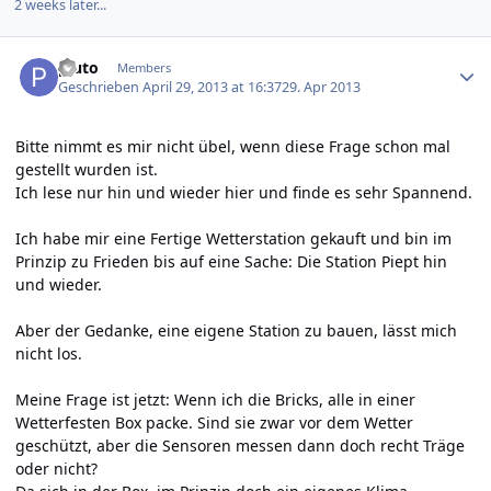
2 weeks later...
Author stats
pluto
Members
Geschrieben
April 29, 2013 at 16:37
29. Apr 2013
Bitte nimmt es mir nicht übel, wenn diese Frage schon mal
gestellt wurden ist.
Ich lese nur hin und wieder hier und finde es sehr Spannend.
Ich habe mir eine Fertige Wetterstation gekauft und bin im
Prinzip zu Frieden bis auf eine Sache: Die Station Piept hin
und wieder.
Aber der Gedanke, eine eigene Station zu bauen, lässt mich
nicht los.
Meine Frage ist jetzt: Wenn ich die Bricks, alle in einer
Wetterfesten Box packe. Sind sie zwar vor dem Wetter
geschützt, aber die Sensoren messen dann doch recht Träge
oder nicht?