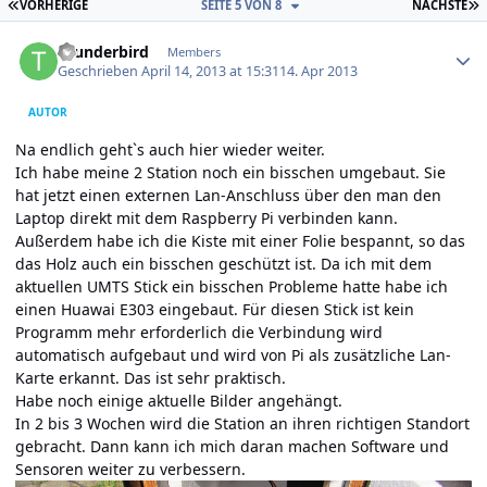
ERSTE SEITE
L
VORHERIGE
SEITE 5 VON 8
NÄCHSTE
Author stats
thunderbird
Members
Geschrieben
April 14, 2013 at 15:31
14. Apr 2013
AUTOR
Na endlich geht`s auch hier wieder weiter.
Ich habe meine 2 Station noch ein bisschen umgebaut. Sie
hat jetzt einen externen Lan-Anschluss über den man den
Laptop direkt mit dem Raspberry Pi verbinden kann.
Außerdem habe ich die Kiste mit einer Folie bespannt, so das
das Holz auch ein bisschen geschützt ist. Da ich mit dem
aktuellen UMTS Stick ein bisschen Probleme hatte habe ich
einen Huawai E303 eingebaut. Für diesen Stick ist kein
Programm mehr erforderlich die Verbindung wird
automatisch aufgebaut und wird von Pi als zusätzliche Lan-
Karte erkannt. Das ist sehr praktisch.
Habe noch einige aktuelle Bilder angehängt.
In 2 bis 3 Wochen wird die Station an ihren richtigen Standort
gebracht. Dann kann ich mich daran machen Software und
Sensoren weiter zu verbessern.