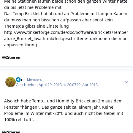
Meine Stationen laufen beide schon den ganzen Winter hatte
da bis jetzt nie Probleme mit.
Das Temp Bricklet hat ab und an Probleme mit langen Kabeln
da muss man nen bisschen aufpassen aber sonst kein
Thema(da gibts eine Einstellung
http://www.tinkerforge.com/de/doc/Software/Bricklets/Temper
ature_Bricklet_Java.html#fortgeschrittene-funktionen
die man
anpassen kann.).
Zitieren
Author stats
jan
Members
Geschrieben
April 29, 2013 at 20:07
29. Apr 2013
Also ich habe Temp.- und Humidity-Bricklet an 2m aus dem
Fenster "hängen". Das ganze seit ca. einem Jahr. Keine
Probleme im Winter mit -20°C und auch nicht bei Nebel mit
100% rel. Luftf.
Zitieren