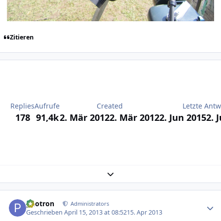
Zitieren
Replies
Aufrufe
Created
Letzte Antw
178
91,4k
2. Mär 2012
2. Mär 2012
2. Jun 2015
2. 
Expand topic overview
Author stats
photron
Administrators
Geschrieben
April 15, 2013 at 08:52
15. Apr 2013