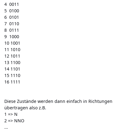
4 0011
5 0100
6 0101
7 0110
8 0111
9 1000
10 1001
11 1010
12 1011
13 1100
14 1101
15 1110
16 1111
Diese Zustände werden dann einfach in Richtungen
übertragen also z.B.
1 => N
2 => NNO
...