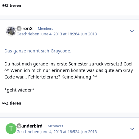
Zitieren
Author stats
AuronX
Members
Geschrieben
June 4, 2013 at 18:26
4. Jun 2013
Das ganze nennt sich Graycode.
Du hast mich gerade ins erste Semester zurück versetzt! Cool
^^ Wenn ich mich nur erinnern könnte was das gute am Gray
Code war... Fehlertoleranz? Keine Ahnung ^^
*geht wieder*
Zitieren
Author stats
thunderbird
Members
Geschrieben
June 4, 2013 at 18:52
4. Jun 2013