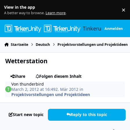
Skip to content
View in the app
×
Di
A better way to browse.
Learn more
.
Tinkerunity
Anmelden
Startseite
Deutsch
Projektvorstellungen und Projektideen
Wetterstation
Share
Folgen diesem Inhalt
Von
thunderbird
March 2, 2012 at 16:49
2. Mär 2012
in
Projektvorstellungen und Projektideen
Start new topic
Reply to this topic