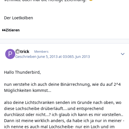
Der Loetkolben
Zitieren
Author stats
P4trick
Members
Geschrieben
June 5, 2013 at 03:06
5. Jun 2013
Hallo Thunderbird,
nun verstehe ich auch deine Binärrechnung, wie du auf 2^4
Möglichkeiten kommst...
also deine Lichtschranken senden im Grunde nach oben, wo
diese Lochscheibe drüberläuft....und entsprechend
durchlässt oder nicht...? ich glaub ich kann es mir vorstellen..
Dann ist meine wirklich anders, da habe ich ja nur in meiner -
ich nenne es auch mal Lochscheibe- nur ein Loch und im