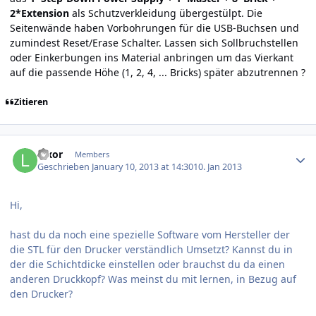
2*Extension
als Schutzverkleidung übergestülpt. Die
Seitenwände haben Vorbohrungen für die USB-Buchsen und
zumindest Reset/Erase Schalter. Lassen sich Sollbruchstellen
oder Einkerbungen ins Material anbringen um das Vierkant
auf die passende Höhe (1, 2, 4, ... Bricks) später abzutrennen ?
Zitieren
Author stats
luxor
Members
Geschrieben
January 10, 2013 at 14:30
10. Jan 2013
Hi,
hast du da noch eine spezielle Software vom Hersteller der
die STL für den Drucker verständlich Umsetzt? Kannst du in
der die Schichtdicke einstellen oder brauchst du da einen
anderen Druckkopf? Was meinst du mit lernen, in Bezug auf
den Drucker?