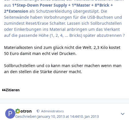
aus
1*Step-Down Power Supply + 1*Master + 8*Brick +
2*Extension
als Schutzverkleidung übergestülpt. Die
Seitenwände haben Vorbohrungen für die USB-Buchsen und
zumindest Reset/Erase Schalter. Lassen sich Sollbruchstellen
oder Einkerbungen ins Material anbringen um das Vierkant
auf die passende Höhe (1, 2, 4, ... Bricks) später abzutrennen ?
Materialkosten sind zum glück nicht die Welt. 2,3 Kilo kostet
50 Euro damit man echt viel Drucken.
Sollbruchstellen und co kann man sicher machen wenn man
an den stellen die Stärke dünner macht.
Zitieren
Author stats
photron
Administrators
Geschrieben
January 10, 2013 at 14:44
10. Jan 2013