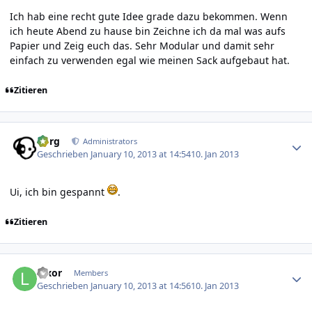
Ich hab eine recht gute Idee grade dazu bekommen. Wenn
ich heute Abend zu hause bin Zeichne ich da mal was aufs
Papier und Zeig euch das. Sehr Modular und damit sehr
einfach zu verwenden egal wie meinen Sack aufgebaut hat.
Zitieren
Author stats
borg
Administrators
Geschrieben
January 10, 2013 at 14:54
10. Jan 2013
Ui, ich bin gespannt
.
Zitieren
Author stats
luxor
Members
Geschrieben
January 10, 2013 at 14:56
10. Jan 2013