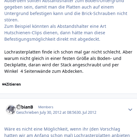
Außerdem sollten Abstandshalter zum Boden/Untergrund
gegeben sein, damit man die Platten auch auf einem
Untergrund befestigen kann und die Brick-Schrauben nicht
stören.
Zum Beispiel könnten als Abstandshalter eine Art
Hutschienen-Clips dienen, dann hätte man diese
Befestigungsmöglichkeit direkt mit abgedeckt.
Lochrasterplatten finde ich schon mal gar nicht schlecht. Aber
warum nicht gleich in einer festen Größe als Boden- und
Deckplatte, daran wird der Stack angeschraubt und per
Winkel 4 Seitenwände zum Abdecken.
Zitieren
Author stats
FabianB
Members
Geschrieben
July 30, 2012 at 08:56
30. Jul 2012
Wäre es nicht eine Möglichkeit, wenn ihr (den Vorschlag
hatten wir am Anfang schon mal) Lochrasterplatten anbieten