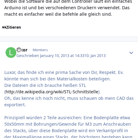
Wobei die Software die auf dem Controller läuft ein einfaches
Arduino ist und bei verschiedenen Druckern verwendet. Das
macht es einfacher weil die befehle alle gleich sind.
Zitieren
Author stats
luxor
Members
Geschrieben
January 10, 2013 at 14:33
10. Jan 2013
Luxor, das finde ich eine prima Sache von Dir, Respekt. Ev.
könnte man sich bei den Materialkosten beteiligen.
Die Dateien die ich brauche heißen STL
(
http://de.wikipedia.org/wiki/STL-Schnittstelle
)
Oh, das kenne ich noch nicht, muss schauen ob mein CAD das
exportiert.
Prinzipiell würden 2 Teile ausreichen: Eine Bodenplatte etwa
50x50mm mit Bohrungen/Gewinde für M3 zum Anschrauben
des Stacks, über diese Bodenplatte wird ein Verkantprofil in
der Maximallänge eines Stacks, der höchstens bestehen kann