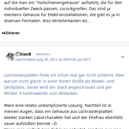
auf die man ein "Hutschienengehäuse" aufsetzt), die für den
individuellen Zweck passen, zurückgreifen. Das sind ja
meistens Gehäuse für Elektroinstallationen, die gibt es ja in
diversen Formaten. Also Verteilerkästen etc.
Zitieren
Author stats
FabianB
Members
Geschrieben
July 30, 2012 at 09:01
30. Jul 2012
Lochrasterplatten finde ich schon mal gar nicht schlecht. Aber
warum nicht gleich in einer festen Größe als Boden- und
Deckplatte, daran wird der Stack angeschraubt und per
Winkel 4 Seitenwände zum Abdecken.
Wäre eine relativ unkomplizierte Lösung. Nachteil ist in
meinen Augen, dass ein Gehäuse aus Lochrasterplatten
wieder starken Laborcharakter hat und der Ehefrau ebenfalls
sauer aufstoßen könnte :-D