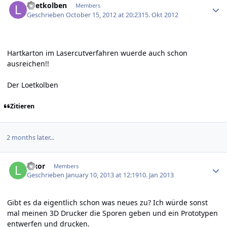
Loetkolben
Members
Geschrieben
October 15, 2012 at 20:23
15. Okt 2012
Hartkarton im Lasercutverfahren wuerde auch schon
ausreichen!!
Der Loetkolben
Zitieren
2 months later...
Author stats
luxor
Members
Geschrieben
January 10, 2013 at 12:19
10. Jan 2013
Gibt es da eigentlich schon was neues zu? Ich würde sonst
mal meinen 3D Drucker die Sporen geben und ein Prototypen
entwerfen und drucken.