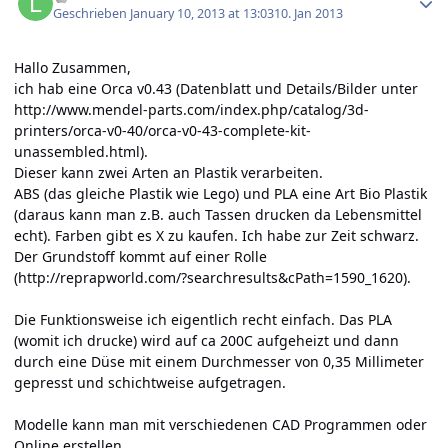
Geschrieben
January 10, 2013 at 13:03
10. Jan 2013
Hallo Zusammen,
ich hab eine Orca v0.43 (Datenblatt und Details/Bilder unter
http://www.mendel-parts.com/index.php/catalog/3d-
printers/orca-v0-40/orca-v0-43-complete-kit-
unassembled.html
).
Dieser kann zwei Arten an Plastik verarbeiten.
ABS (das gleiche Plastik wie Lego) und PLA eine Art Bio Plastik
(daraus kann man z.B. auch Tassen drucken da Lebensmittel
echt). Farben gibt es X zu kaufen. Ich habe zur Zeit schwarz.
Der Grundstoff kommt auf einer Rolle
(
http://reprapworld.com/?searchresults&cPath=1590_1620
).
Die Funktionsweise ich eigentlich recht einfach. Das PLA
(womit ich drucke) wird auf ca 200C aufgeheizt und dann
durch eine Düse mit einem Durchmesser von 0,35 Millimeter
gepresst und schichtweise aufgetragen.
Modelle kann man mit verschiedenen CAD Programmen oder
Online erstellen.