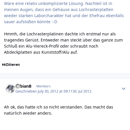
Wäre eine relativ unkomplizierte Lösung. Nachteil ist in
meinen Augen, dass ein Gehäuse aus Lochrasterplatten
wieder starken Laborcharakter hat und der Ehefrau ebenfalls
sauer aufstoßen könnte :-D
Hmmh, die Lochrasterplatinen dachte ich erstmal nur als
tragendes Gerüst. Entweder man steckt über das ganze zum
Schluß ein Alu-Viereck-Profil oder schraubt noch
Abdeckplatten aus Kunststoff/Alu auf.
Zitieren
Author stats
FabianB
Members
Geschrieben
July 30, 2012 at 09:11
30. Jul 2012
Ah ok, das hatte ich so nicht verstanden. Das macht das
natürlich wieder anders.