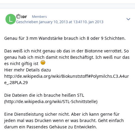
Author stats
luxor
Members
Geschrieben
January 10, 2013 at 13:41
10. Jan 2013
Genau für 3 mm Wandstärke brauch ich 8 oder 9 Schichten.
Das weiß ich nicht genau ob das in der Biotonne verrottet. So
genau hab ich mich damit nicht Beschäftigt. Ich weiß nur das
es nicht giftig ist
Hier mehr Details dazu
http://de.wikipedia.org/wiki/Biokunststoff#Polymilchs.C3.A4ur
e_.28PLA.29
Die Dateien die ich brauche heißen STL
(
http://de.wikipedia.org/wiki/STL-Schnittstelle
)
Eine Dienstleistung sicher nicht. Aber ich kann gerne für
jeden mal was Drucken wenn er was braucht. Geht einfach
darum ein Passendes Gehäuse zu Entwickeln.