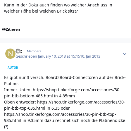
Kann in der Doku auch finden wo welcher Anschluss in
welcher Höhe bei welchen Brick sitzt?
Zitieren
Author stats
Nic
Members
Geschrieben
January 10, 2013 at 15:15
10. Jan 2013
AUTOR
Es gibt nur 3 versch. Board2Board-Connectoren auf der Brick-
Platine:
Immer Unten:
https://shop.tinkerforge.com/accessories/30-
pin-btb-bottom-485.html
in 4.85mm
Oben entweder:
https://shop.tinkerforge.com/accessories/30-
pin-btb-top-635.html
in 6.35 oder
https://shop.tinkerforge.com/accessories/30-pin-btb-top-
935.html
in 9.35mm dazu rechnet sich noch die Platinendicke
(?)