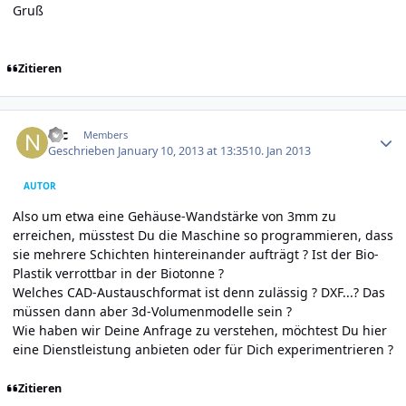
Gruß
Zitieren
Author stats
Nic
Members
Geschrieben
January 10, 2013 at 13:35
10. Jan 2013
AUTOR
Also um etwa eine Gehäuse-Wandstärke von 3mm zu
erreichen, müsstest Du die Maschine so programmieren, dass
sie mehrere Schichten hintereinander aufträgt ? Ist der Bio-
Plastik verrottbar in der Biotonne ?
Welches CAD-Austauschformat ist denn zulässig ? DXF...? Das
müssen dann aber 3d-Volumenmodelle sein ?
Wie haben wir Deine Anfrage zu verstehen, möchtest Du hier
eine Dienstleistung anbieten oder für Dich experimentrieren ?
Zitieren