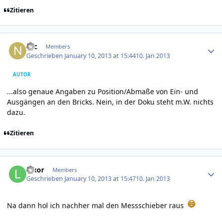
Zitieren
Author stats
Nic
Members
Geschrieben
January 10, 2013 at 15:44
10. Jan 2013
AUTOR
...also genaue Angaben zu Position/Abmaße von Ein- und
Ausgängen an den Bricks. Nein, in der Doku steht m.W. nichts
dazu.
Zitieren
Author stats
luxor
Members
Geschrieben
January 10, 2013 at 15:47
10. Jan 2013
Na dann hol ich nachher mal den Messschieber raus