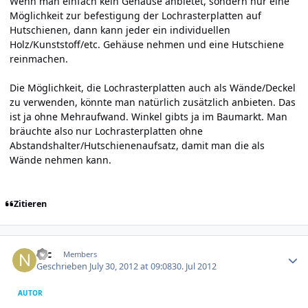
Wenn man einfach kein Gehäuse anbietet, sondern nur eine
Möglichkeit zur befestigung der Lochrasterplatten auf
Hutschienen, dann kann jeder ein individuellen
Holz/Kunststoff/etc. Gehäuse nehmen und eine Hutschiene
reinmachen.
Die Möglichkeit, die Lochrasterplatten auch als Wände/Deckel
zu verwenden, könnte man natürlich zusätzlich anbieten. Das
ist ja ohne Mehraufwand. Winkel gibts ja im Baumarkt. Man
bräuchte also nur Lochrasterplatten ohne
Abstandshalter/Hutschienenaufsatz, damit man die als
Wände nehmen kann.
Zitieren
Author stats
Nic
Members
Geschrieben
July 30, 2012 at 09:08
30. Jul 2012
AUTOR