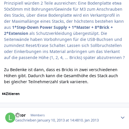
Prinzipiell würden 2 Teile ausreichen: Eine Bodenplatte etwa
50x50mm mit Bohrungen/Gewinde für M3 zum Anschrauben
des Stacks, über diese Bodenplatte wird ein Verkantprofil in
der Maximallänge eines Stacks, der höchstens bestehen kann
aus
1*Step-Down Power Supply + 1*Master + 8*Brick +
2*Extension
als Schutzverkleidung übergestülpt. Die
Seitenwände haben Vorbohrungen für die USB-Buchsen und
zumindest Reset/Erase Schalter. Lassen sich Sollbruchstellen
oder Einkerbungen ins Material anbringen um das Vierkant
auf die passende Höhe (1, 2, 4, ... Bricks) später abzutrennen ?
Zu Bedenke ist dann, dass es Bricks in zwei verschiedenen
Höhen gibt. Dadurch kann die Gesamthöhe des Stack auch
bei gleicher Teilnehmerzahl stark variieren.
Zitieren
Author stats
luxor
Members
Geschrieben
January 10, 2013 at 14:48
10. Jan 2013