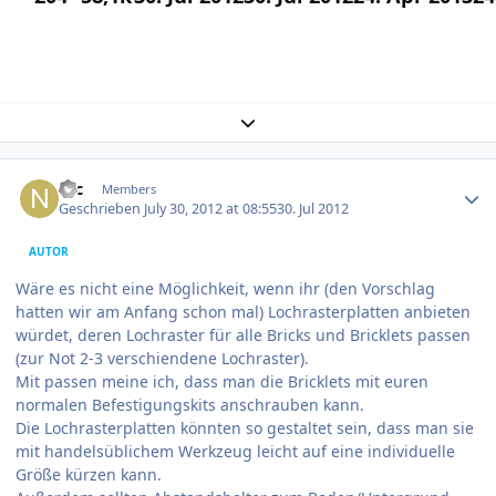
Expand topic overview
Author stats
Nic
Members
Geschrieben
July 30, 2012 at 08:55
30. Jul 2012
AUTOR
Wäre es nicht eine Möglichkeit, wenn ihr (den Vorschlag
hatten wir am Anfang schon mal) Lochrasterplatten anbieten
würdet, deren Lochraster für alle Bricks und Bricklets passen
(zur Not 2-3 verschiendene Lochraster).
Mit passen meine ich, dass man die Bricklets mit euren
normalen Befestigungskits anschrauben kann.
Die Lochrasterplatten könnten so gestaltet sein, dass man sie
mit handelsüblichem Werkzeug leicht auf eine individuelle
Größe kürzen kann.