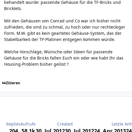
behandelt wurde: passende Gehäuse für die TF-Bricks und
Bricklets.
Mit den Gehäusen von Conrad und Co war ich bisher nicht
zufrieden, die sind zu schmal, zu hoch oder nur rechteckiger
Form. M.W. gibt es kein geartetes Gehäuse-System, das der
Stabelbarkeit der TF-Platinen entgegen kommen würde.
Welche Vorschläge, Wünsche oder Ideen für passende
Gehäuse für die Bricks fallen Euch ein oder wie habt Ihr das
Housing-Problem bisher gelöst ?
Zitieren
Replies
Aufrufe
Created
Letzte Ant
204
58,1k
30. Jul 2012
30. Jul 2012
24. Apr 2013
24