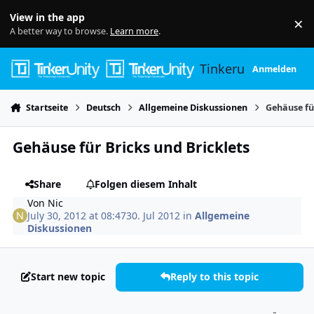
Skip to content
View in the app
×
Di
A better way to browse.
Learn more
.
Tinkerunity
Anmelden
Startseite
Deutsch
Allgemeine Diskussionen
Gehäuse fü
Gehäuse für Bricks und Bricklets
Share
Folgen diesem Inhalt
Von
Nic
July 30, 2012 at 08:47
30. Jul 2012
in
Allgemeine
Diskussionen
Start new topic
Reply to this topic