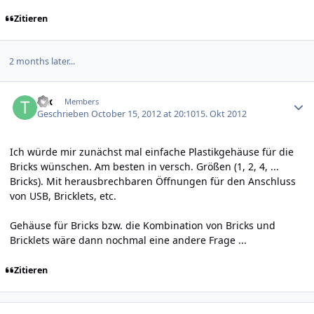
Zitieren
2 months later...
Author stats
tex
Members
Geschrieben
October 15, 2012 at 20:10
15. Okt 2012
Ich würde mir zunächst mal einfache Plastikgehäuse für die
Bricks wünschen. Am besten in versch. Größen (1, 2, 4, ...
Bricks). Mit herausbrechbaren Öffnungen für den Anschluss
von USB, Bricklets, etc.
Gehäuse für Bricks bzw. die Kombination von Bricks und
Bricklets wäre dann nochmal eine andere Frage ...
Zitieren
Author stats