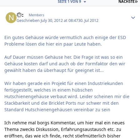
L
SEITE 1 VON 9
NÄCHSTE
Author stats
Nic
Members
Geschrieben
July 30, 2012 at 08:47
30. Jul 2012
Ein gutes Gehäuse würde vermutlich auch einige der ESD
Probleme lösen die hier ein paar Leute haben.
Auf Dauer müssen Gehäuse her. Die Frage ist was so ein
Gehäuse kosten darf und auch ob der Formfaktor den wir
gewählt haben da überhaupt für geeignet ist...
Wir haben gerade ein Projekt für einen Industriekunden
fertiggestellt, welches in einem hübschen
Hutschienengehäuse verbaut wird. Leider scheinen mir die
Stackbarkeit und die Bricklet Ports nur schwer mit den
Standard Hutschienengehäusen vereinbar zu sein
Ich nehme mal borgs Kommentar, um hier mal ein neues
Thema zwecks Diskussion, Erfahrungsaustausch etc. zu
eröffnen, das wie ich finde, recht stiefmütterlich bisher