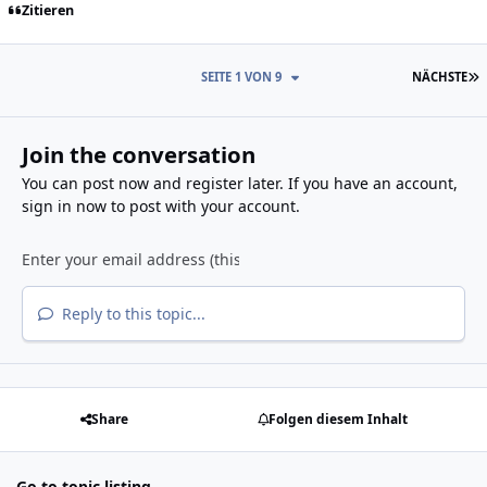
Zitieren
L
SEITE 1 VON 9
NÄCHSTE
Join the conversation
You can post now and register later. If you have an account,
sign in now
to post with your account.
Reply to this topic...
Share
Folgen diesem Inhalt
Go to topic listing