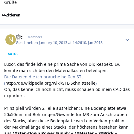
Grüße
Zitieren
Author stats
Nic
Members
Geschrieben
January 10, 2013 at 14:26
10. Jan 2013
AUTOR
Luxor, das finde ich eine prima Sache von Dir, Respekt. Ev.
könnte man sich bei den Materialkosten beteiligen.
Die Dateien die ich brauche heißen STL
(
http://de.wikipedia.org/wiki/STL-Schnittstelle
)
Oh, das kenne ich noch nicht, muss schauen ob mein CAD das
exportiert.
Prinzipiell würden 2 Teile ausreichen: Eine Bodenplatte etwa
50x50mm mit Bohrungen/Gewinde für M3 zum Anschrauben
des Stacks, über diese Bodenplatte wird ein Verkantprofil in
der Maximallänge eines Stacks, der höchstens bestehen kann
aus
1*Step-Down Power Supply + 1*Master + 8*Brick +