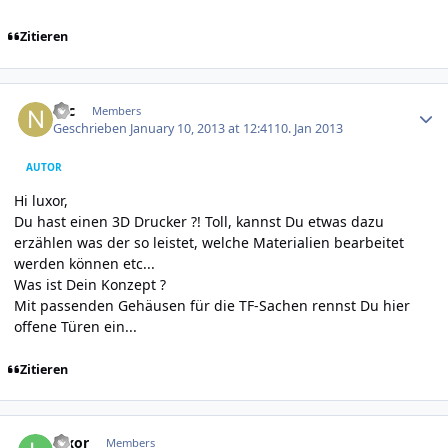
Zitieren
Author stats
Nic
Members
Geschrieben
January 10, 2013 at 12:41
10. Jan 2013
AUTOR
Hi luxor,
Du hast einen 3D Drucker ?! Toll, kannst Du etwas dazu
erzählen was der so leistet, welche Materialien bearbeitet
werden können etc...
Was ist Dein Konzept ?
Mit passenden Gehäusen für die TF-Sachen rennst Du hier
offene Türen ein...
Zitieren
Author stats
luxor
Members