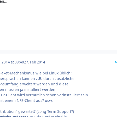
n...
, 2014 at 08:40
27. Feb 2014
A
Paket-Mechanismus wie bei Linux üblich?
ersprachen können z.B. durch zusätzliche
ionsumfang erweitert werden und diese
en müssen ja installiert werden.
-Client wird vermutlich schon vorinstalliert sein.
mit einem NFS-Client aus? usw.
stribution" gewartet? (Long Term Support?)
erheitsupdates
um? Die Geräte sind ja