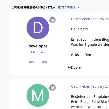
ERSTE SEITE
LETZTE SEITE
VORHERIGE
2
3
4
5
6
7
8
NÄCHSTE
SEITE 7 VON 8
Geschrieben
February 25
Hallo batti,
Es ist auch in dem Blo
Was für Signale werde
developer
Members
Grüsse, Dim
58
0
posts
Reputation
Zitieren
Geschrieben
February 27
Bestehenden Einplatin
Beim BeagleBone Black
werden Erweiterungspla