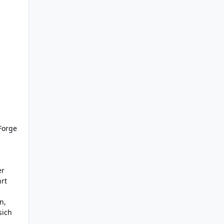
Forge
er
rt
n,
sich