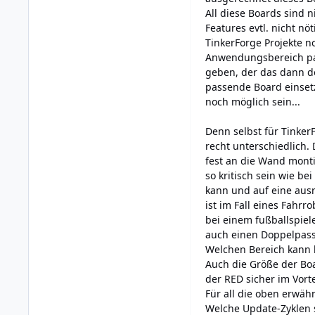
All diese Boards sind n
Features evtl. nicht nö
TinkerForge Projekte n
Anwendungsbereich pas
geben, der das dann do
passende Board einset
noch möglich sein...
Denn selbst für Tinker
recht unterschiedlich. 
fest an die Wand monti
so kritisch sein wie b
kann und auf eine aus
ist im Fall eines Fahrr
bei einem fußballspiel
auch einen Doppelpass 
Welchen Bereich kann 
Auch die Größe der Boa
der RED sicher im Vorte
Für all die oben erwäh
Welche Update-Zyklen 