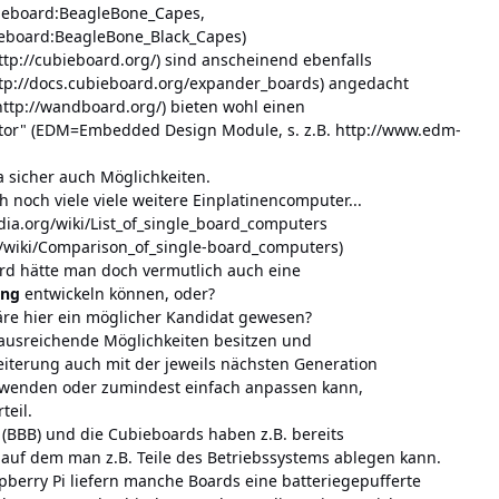
gleboard:BeagleBone_Capes,
gleboard:BeagleBone_Black_Capes
)
ttp://cubieboard.org/
) sind anscheinend ebenfalls
tp://docs.cubieboard.org/expander_boards
) angedacht
http://wandboard.org/
) bieten wohl einen
tor" (EDM=Embedded Design Module, s. z.B.
http://www.edm-
a sicher auch Möglichkeiten.
h noch viele viele weitere Einplatinencomputer...
edia.org/wiki/List_of_single_board_computers
g/wiki/Comparison_of_single-board_computers
)
ard hätte man doch vermutlich auch eine
ung
entwickeln können, oder?
re hier ein möglicher Kandidat gewesen?
 ausreichende Möglichkeiten besitzen und
iterung auch mit der jeweils nächsten Generation
rwenden oder zumindest einfach anpassen kann,
teil.
(BBB) und die Cubieboards haben z.B. bereits
 auf dem man z.B. Teile des Betriebssystems ablegen kann.
berry Pi liefern manche Boards eine batteriegepufferte