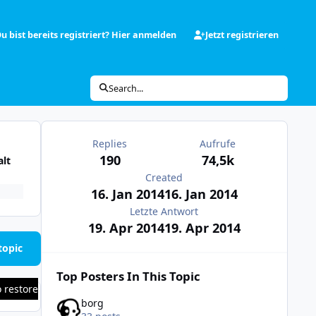
u bist bereits registriert? Hier anmelden
Jetzt registrieren
Search...
Replies
Aufrufe
190
74,5k
alt
Created
16. Jan 2014
16. Jan 2014
Letzte Antwort
19. Apr 2014
19. Apr 2014
topic
Top Posters In This Topic
o restore
borg