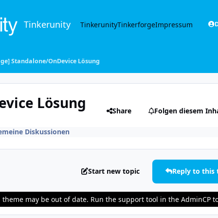
Tinkerunity
Tinkerunity
Tinkerforge
Impressum
D
ge] Standalone/OnDevice Lösung
evice Lösung
Share
Folgen diesem Inh
emeine Diskussionen
Start new topic
Reply to this 
is theme may be out of date. Run the support tool in the AdminCP t