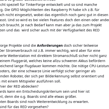
icht speziell für TinkerForge entwickelt und so sind manche
tig. Die GPIO Möglichkeiten des Raspberry Pi habe ich z.B. für
och nicht eingesetzt, wobei das eigentlich noch ganz gut in diesen
st. Und so wird es bei vielen Features doch den einen oder ande
ch braucht. Je nach Bedarf kann man aber ja das zum Projekt
zen und das wird sicher auch mit der Verfügbarkeit des RED
Forge Projekte sind die
Anforderungen
doch sicher teilweise
Der Stromverbrauch ist z.B. immer wichtig, wird aber für eine
erte Wetterstation mit direktem Stromanschluß sicher nicht ganz
ei einem Fluggerät, welches keine allzu schweren Akkus befördern
reichend lange Flugdauer kommen möchte. Die nötige CPU-Leistu
oboters, der eine schwarze Linie verfolgt sicher geringer als
enden Roboter, der sich per Bilderkennung selbst orientiert und
mit einem Mitspieler ausführen soll.
hier der RED abdecken?
rds kann ein Entscheidungskriterium sein und hier ist
il, denn die o.g. Boards sind alle etwas größer.
nten Boards sind noch Weiterentwicklung zu erwarten.
sind für das RED vorgesehen?