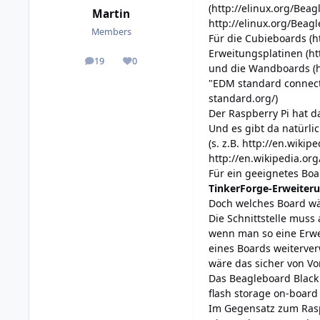
(
http://elinux.org/Bea
Martin
http://elinux.org/Bea
Members
Für die Cubieboards (
h
Erweitungsplatinen (
ht
19
0
posts
Reputation
und die Wandboards (
"EDM standard connec
standard.org/
)
Der Raspberry Pi hat d
Und es gibt da natürlic
(s. z.B.
http://en.wikip
http://en.wikipedia.or
Für ein geeignetes Bo
TinkerForge-Erweiter
Doch welches Board wä
Die Schnittstelle muss
wenn man so eine Erwe
eines Boards weiterve
wäre das sicher von Vor
Das Beagleboard Black 
flash storage on-board
Im Gegensatz zum Rasp