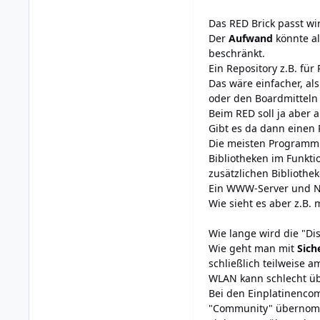
Das RED Brick passt wi
Der
Aufwand
könnte al
beschränkt.
Ein Repository z.B. für
Das wäre einfacher, al
oder den Boardmitteln
Beim RED soll ja aber 
Gibt es da dann einen 
Die meisten Programmi
Bibliotheken im Funkt
zusätzlichen Bibliothek
Ein WWW-Server und NTP
Wie sieht es aber z.B. 
Wie lange wird die "Di
Wie geht man mit
Sich
schließlich teilweise a
WLAN kann schlecht üb
Bei den Einplatinenco
"Community" übernomme