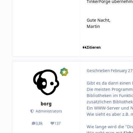
TinkerForge übernehme
Gute Nacht,
Martin
Zitieren
Geschrieben
February 27
Gibt es da dann einen 
Die meisten Programmi
Bibliotheken im Funkt
zusätzlichen Bibliothek
borg
Ein WWW-Server und NTP
Administrators
Wie sieht es aber z.B. 
3,8k
137
posts
Reputation
Wie lange wird die "Di
Wie geht man mit
Sich