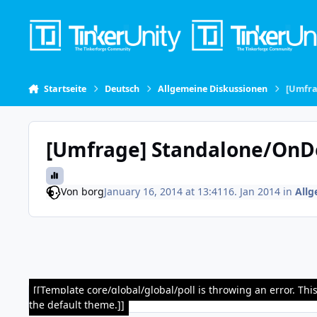
Skip to content
Startseite
Deutsch
Allgemeine Diskussionen
[Umfra
[Umfrage] Standalone/OnD
Von
borg
January 16, 2014 at 13:41
16. Jan 2014
in
Allg
[[Template core/global/global/poll is throwing an error. Th
the default theme.]]