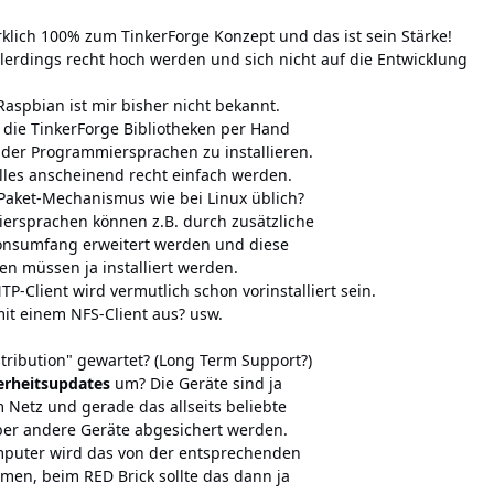
rklich 100% zum TinkerForge Konzept und das ist sein Stärke!
lerdings recht hoch werden und sich nicht auf die Entwicklung
 Raspbian ist mir bisher nicht bekannt.
s die TinkerForge Bibliotheken per Hand
 der Programmiersprachen zu installieren.
alles anscheinend recht einfach werden.
Paket-Mechanismus wie bei Linux üblich?
ersprachen können z.B. durch zusätzliche
ionsumfang erweitert werden und diese
en müssen ja installiert werden.
-Client wird vermutlich schon vorinstalliert sein.
mit einem NFS-Client aus? usw.
stribution" gewartet? (Long Term Support?)
erheitsupdates
um? Die Geräte sind ja
m Netz und gerade das allseits beliebte
er andere Geräte abgesichert werden.
mputer wird das von der entsprechenden
n, beim RED Brick sollte das dann ja