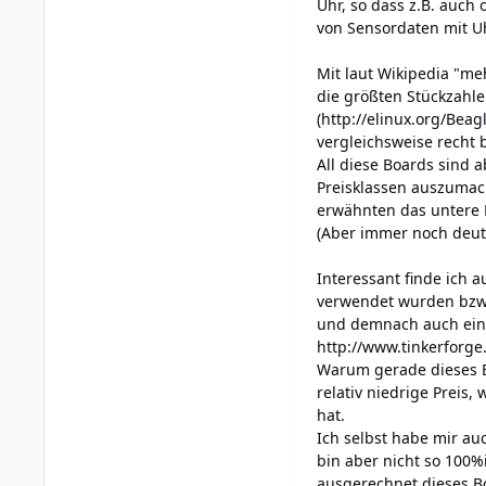
Uhr, so dass z.B. auc
von Sensordaten mit Uh
Mit laut Wikipedia "me
die größten Stückzahl
(
http://elinux.org/Be
vergleichsweise recht
All diese Boards sind 
Preisklassen auszumac
erwähnten das untere 
(Aber immer noch deutli
Interessant finde ich 
verwendet wurden bzw. 
und demnach auch einge
http://www.tinkerfor
Warum gerade dieses Boa
relativ niedrige Preis
hat.
Ich selbst habe mir a
bin aber nicht so 100%
ausgerechnet dieses Bo