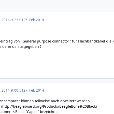
, 2014 at 23:01
25. Feb 2014
geintrag von "General purpose connector" für Flachbandkabel die 
n denn da ausgegeben ?
, 2014 at 00:51
27. Feb 2014
encomputer können teilweise auch erweitert werden...
 (
http://beagleboard.org/Products/BeagleBone%20Black
)
tinen z.B. als "Capes" bezeichnet