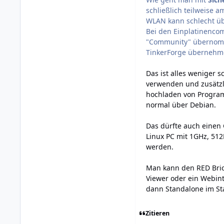
schließlich teilweise a
WLAN kann schlecht üb
Bei den Einplatinenco
"Community" übernomme
TinkerForge übernehme
Das ist alles weniger s
verwenden und zusätzli
hochladen von Progra
normal über Debian.
Das dürfte auch einen G
Linux PC mit 1GHz, 51
werden.
Man kann den RED Brick
Viewer oder ein Webin
dann Standalone im St
Zitieren