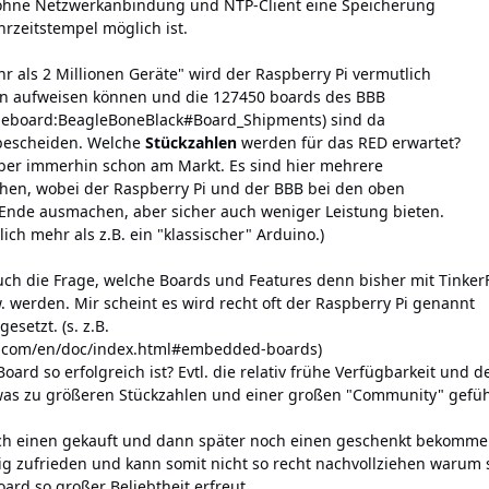
h ohne Netzwerkanbindung und NTP-Client eine Speicherung
rzeitstempel möglich ist.
hr als 2 Millionen Geräte" wird der Raspberry Pi vermutlich
en aufweisen können und die 127450 boards des BBB
agleboard:BeagleBoneBlack#Board_Shipments
) sind da
 bescheiden. Welche
Stückzahlen
werden für das RED erwartet?
aber immerhin schon am Markt. Es sind hier mehrere
hen, wobei der Raspberry Pi und der BBB bei den oben
Ende ausmachen, aber sicher auch weniger Leistung bieten.
ch mehr als z.B. ein "klassischer" Arduino.)
auch die Frage, welche Boards und Features denn bisher mit Tinker
werden. Mir scheint es wird recht oft der Raspberry Pi genannt
setzt. (s. z.B.
ge.com/en/doc/index.html#embedded-boards
)
rd so erfolgreich ist? Evtl. die relativ frühe Verfügbarkeit und d
, was zu größeren Stückzahlen und einer großen "Community" gefüh
uch einen gekauft und dann später noch einen geschenkt bekomme
ig zufrieden und kann somit nicht so recht nachvollziehen warum 
ard so großer Beliebtheit erfreut.