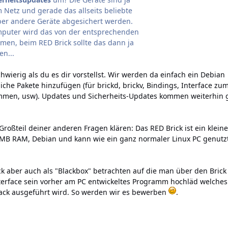
m Netz und gerade das allseits beliebte
er andere Geräte abgesichert werden.
mputer wird das von der entsprechenden
n, beim RED Brick sollte das dann ja
n...
chwierig als du es dir vorstellst. Wir werden da einfach ein Debian
che Pakete hinzufügen (für brickd, brickv, Bindings, Interface zu
mmen, usw). Updates und Sicherheits-Updates kommen weiterhin 
roßteil deiner anderen Fragen klären: Das RED Brick ist ein kleine
2MB RAM, Debian und kann wie ein ganz normaler Linux PC genutz
 aber auch als "Blackbox" betrachten auf die man über den Brick
terface sein vorher am PC entwickeltes Programm hochläd welches
ack ausgeführt wird. So werden wir es bewerben
.