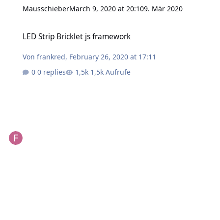
Mausschieber
March 9, 2020 at 20:10
9. Mär 2020
LED Strip Bricklet js framework
LED Strip Bricklet js framework
Von
frankred
,
February 26, 2020 at 17:11
0 replies
1,5k Aufrufe