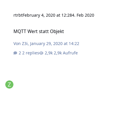
rtrbt
February 4, 2020 at 12:28
4. Feb 2020
MQTT Wert statt Objekt
MQTT Wert statt Objekt
Von
Z3i
,
January 29, 2020 at 14:22
2 replies
2,9k Aufrufe