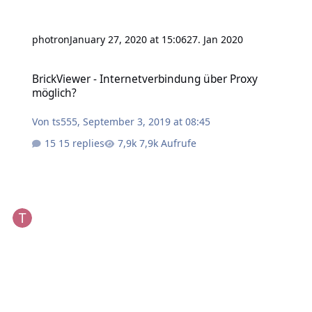
photron
January 27, 2020 at 15:06
27. Jan 2020
BrickViewer - Internetverbindung über Proxy möglich?
BrickViewer - Internetverbindung über Proxy
möglich?
Von
ts555
,
September 3, 2019 at 08:45
15 replies
7,9k Aufrufe