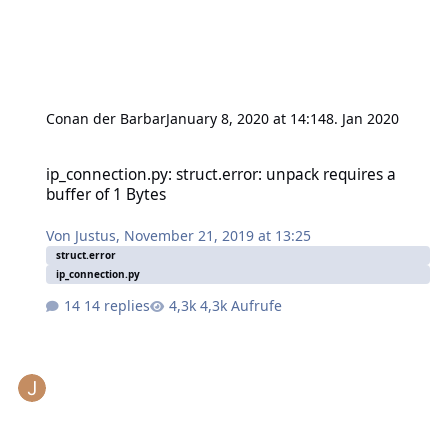
Conan der Barbar
January 8, 2020 at 14:14
8. Jan 2020
ip_connection.py: struct.error: unpack requires a buffer of 1 Bytes
ip_connection.py: struct.error: unpack requires a
buffer of 1 Bytes
Von
Justus
,
November 21, 2019 at 13:25
struct.error
ip_connection.py
14 replies
4,3k Aufrufe