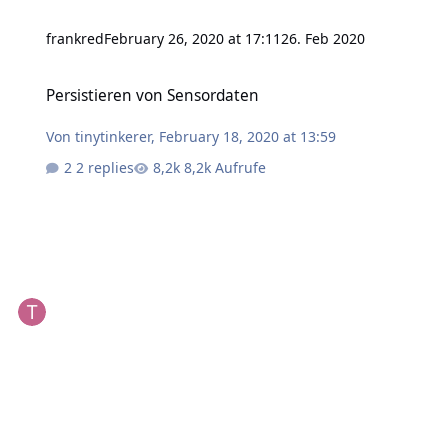
frankred
February 26, 2020 at 17:11
26. Feb 2020
Persistieren von Sensordaten
Persistieren von Sensordaten
Von
tinytinkerer
,
February 18, 2020 at 13:59
2 replies
8,2k Aufrufe