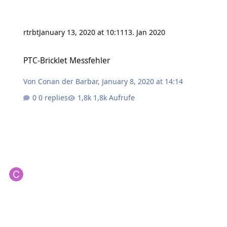
rtrbt
January 13, 2020 at 10:11
13. Jan 2020
PTC-Bricklet Messfehler
PTC-Bricklet Messfehler
Von
Conan der Barbar
,
January 8, 2020 at 14:14
0 replies
1,8k Aufrufe