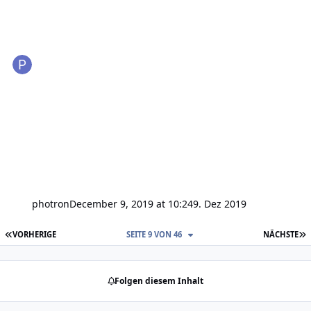
photron
December 9, 2019 at 10:24
9. Dez 2019
ERSTE SEITE
L
VORHERIGE
SEITE 9 VON 46
NÄCHSTE
Folgen diesem Inhalt