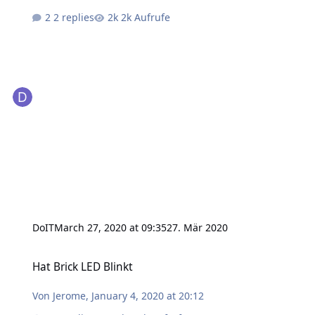
2 replies
2k Aufrufe
DoIT
March 27, 2020 at 09:35
27. Mär 2020
Hat Brick LED Blinkt
Hat Brick LED Blinkt
Von
Jerome
,
January 4, 2020 at 20:12