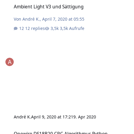
Ambient Light V3 und Sättigung
Ambient Light V3 und Sättigung
Von
André K.
,
April 7, 2020 at 05:55
12 replies
3,5k Aufrufe
André K.
April 9, 2020 at 17:21
9. Apr 2020
Onewire DS18B20 CRC Algorithmus Python
Onewire DS18B20 CRC Algorithmus Python