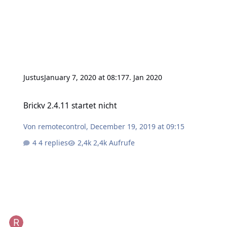
Justus
January 7, 2020 at 08:17
7. Jan 2020
Brickv 2.4.11 startet nicht
Brickv 2.4.11 startet nicht
Von
remotecontrol
,
December 19, 2019 at 09:15
4 replies
2,4k Aufrufe