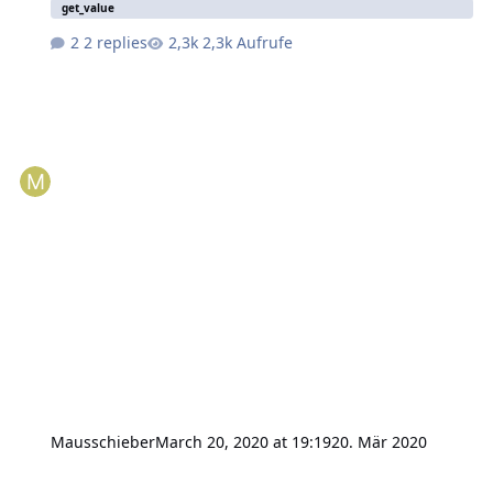
get_value
2 replies
2,3k Aufrufe
Mausschieber
March 20, 2020 at 19:19
20. Mär 2020
Kompatibel mit Adruino Boards (UNO)