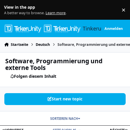
Skip to content
View in the app
×
Di
A better way to browse.
Learn more
.
Tinkerunity
Anmelden
Startseite
Deutsch
Software, Programmierung und externe
Software, Programmierung und
externe Tools
Folgen diesem Inhalt
Start new topic
SORTIEREN NACH
ERSTE SEITE
L