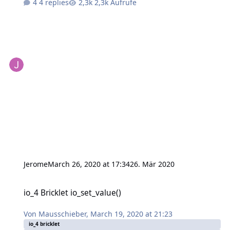
4 replies
2,3k Aufrufe
Jerome
March 26, 2020 at 17:34
26. Mär 2020
io_4 Bricklet io_set_value()
io_4 Bricklet io_set_value()
Von
Mausschieber
,
March 19, 2020 at 21:23
io_4 bricklet