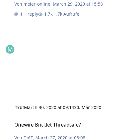
Von
meier-online
,
March 29, 2020 at 15:58
1 reply
1,7k Aufrufe
rtrbt
March 30, 2020 at 09:14
30. Mär 2020
Onewire Bricklet Threadsafe?
Onewire Bricklet Threadsafe?
Von
DoIT
,
March 27, 2020 at 08:08