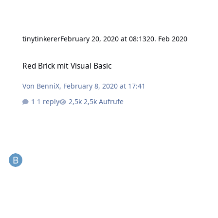
tinytinkerer
February 20, 2020 at 08:13
20. Feb 2020
Red Brick mit Visual Basic
Red Brick mit Visual Basic
Von
BenniX
,
February 8, 2020 at 17:41
1 reply
2,5k Aufrufe