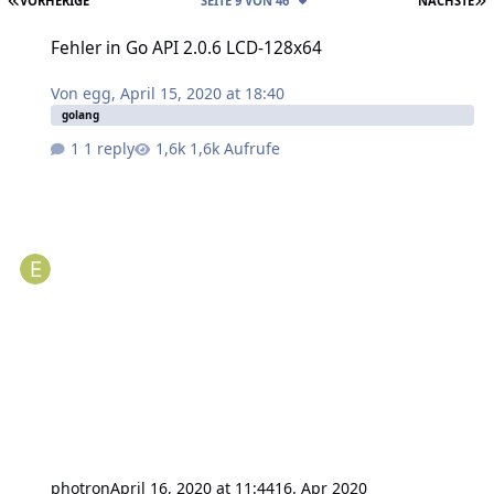
VORHERIGE
SEITE 9 VON 46
NÄCHSTE
Fehler in Go API 2.0.6 LCD-128x64
Fehler in Go API 2.0.6 LCD-128x64
Von
egg
,
April 15, 2020 at 18:40
golang
1 reply
1,6k Aufrufe
photron
April 16, 2020 at 11:44
16. Apr 2020