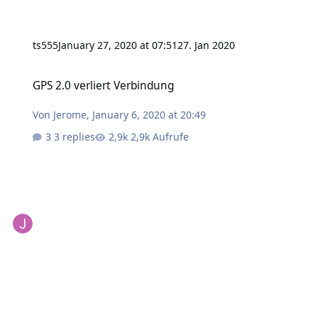
ts555
January 27, 2020 at 07:51
27. Jan 2020
GPS 2.0 verliert Verbindung
GPS 2.0 verliert Verbindung
Von
Jerome
,
January 6, 2020 at 20:49
3 replies
2,9k Aufrufe