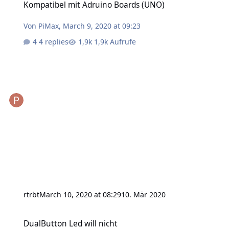
Kompatibel mit Adruino Boards (UNO)
Von
PiMax
,
March 9, 2020 at 09:23
4 replies
1,9k Aufrufe
rtrbt
March 10, 2020 at 08:29
10. Mär 2020
DualButton Led will nicht
DualButton Led will nicht