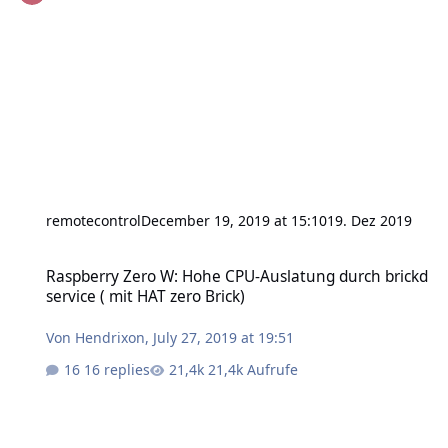
remotecontrol
December 19, 2019 at 15:10
19. Dez 2019
Raspberry Zero W: Hohe CPU-Auslatung durch brickd service ( mit 
Raspberry Zero W: Hohe CPU-Auslatung durch brickd
service ( mit HAT zero Brick)
Von
Hendrixon
,
July 27, 2019 at 19:51
16 replies
21,4k Aufrufe