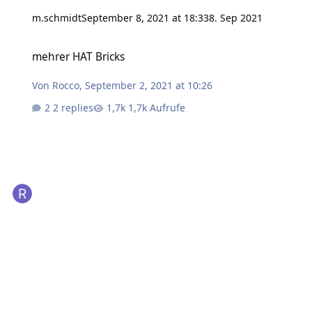
m.schmidt
September 8, 2021 at 18:33
8. Sep 2021
mehrer HAT Bricks
mehrer HAT Bricks
Von
Rocco
,
September 2, 2021 at 10:26
2 replies
1,7k Aufrufe