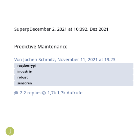
Superp
December 2, 2021 at 10:39
2. Dez 2021
Predictive Maintenance
Predictive Maintenance
Von
Jochen Schmitz
,
November 11, 2021 at 19:23
raspberrypi
industrie
robust
sensoren
2 replies
1,7k Aufrufe