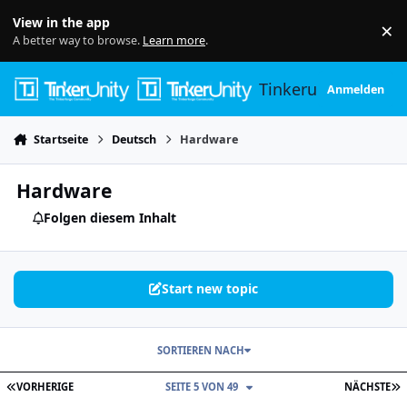
Skip to content
View in the app
×
Di
A better way to browse.
Learn more
.
Tinkerunity
Anmelden
Startseite
Deutsch
Hardware
Hardware
Folgen diesem Inhalt
Start new topic
SORTIEREN NACH
ERSTE SEITE
L
VORHERIGE
SEITE 5 VON 49
NÄCHSTE