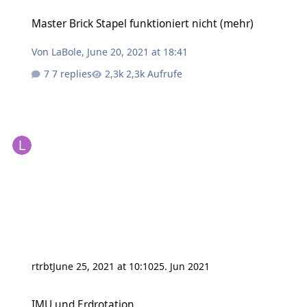
Master Brick Stapel funktioniert nicht (mehr)
Master Brick Stapel funktioniert nicht (mehr)
Von
LaBole
,
June 20, 2021 at 18:41
7 replies
2,3k Aufrufe
rtrbt
June 25, 2021 at 10:10
25. Jun 2021
IMU und Erdrotation
IMU und Erdrotation