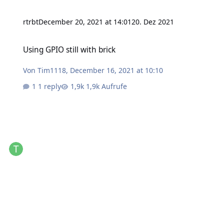
rtrbt
December 20, 2021 at 14:01
20. Dez 2021
Using GPIO still with brick
Using GPIO still with brick
Von
Tim1118
,
December 16, 2021 at 10:10
1 reply
1,9k Aufrufe