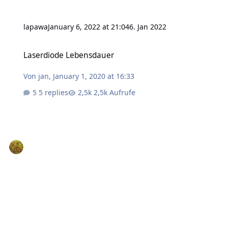
lapawa
January 6, 2022 at 21:04
6. Jan 2022
Laserdiode Lebensdauer
Laserdiode Lebensdauer
Von
jan
,
January 1, 2020 at 16:33
5 replies
2,5k Aufrufe