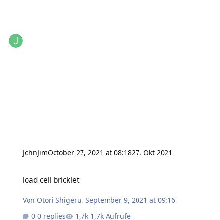
JohnJim
October 27, 2021 at 08:18
27. Okt 2021
load cell bricklet
load cell bricklet
Von
Otori Shigeru
,
September 9, 2021 at 09:16
0 replies
1,7k Aufrufe