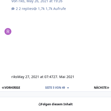
Von
riks
,
May 26, 2021 at 19:26
2 replies
1,7k Aufrufe
riks
May 27, 2021 at 07:47
27. Mai 2021
ERSTE SEITE
L
VORHERIGE
SEITE 5 VON 49
NÄCHSTE
Folgen diesem Inhalt