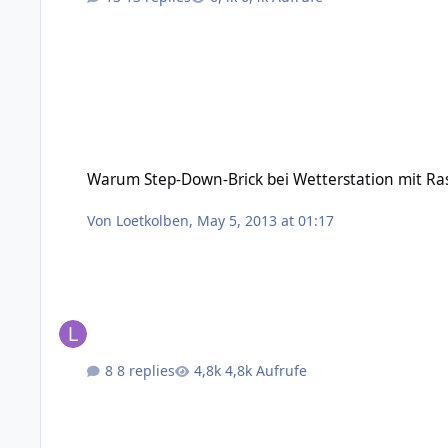
Warum Step-Down-Brick bei Wetterstation mit Raspberry Pi?
Warum Step-Down-Brick bei Wetterstation mit Ras
Von
Loetkolben
,
May 5, 2013 at 01:17
8 replies
4,8k Aufrufe