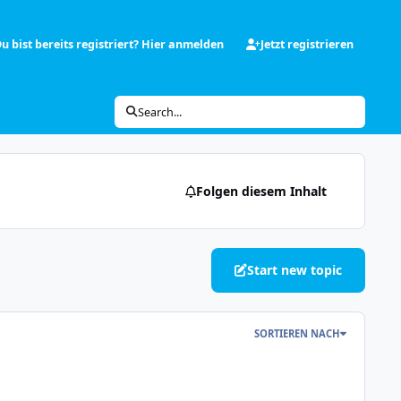
u bist bereits registriert? Hier anmelden
Jetzt registrieren
Search...
Folgen diesem Inhalt
Start new topic
SORTIEREN NACH