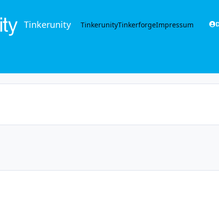
Tinkerunity
Tinkerunity
Tinkerforge
Impressum
D