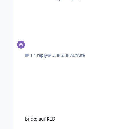
1 reply
2,4k Aufrufe
brickd auf RED
brickd auf RED