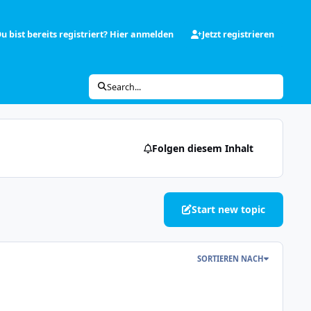
u bist bereits registriert? Hier anmelden
Jetzt registrieren
Search...
Folgen diesem Inhalt
Start new topic
SORTIEREN NACH