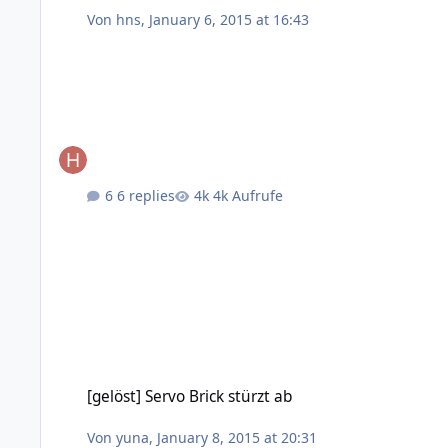
Von
hns
,
January 6, 2015 at 16:43
6 replies
4k Aufrufe
[gelöst] Servo Brick stürzt ab
[gelöst] Servo Brick stürzt ab
Von
yuna
,
January 8, 2015 at 20:31