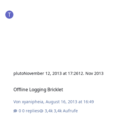
pluto
November 12, 2013 at 17:26
12. Nov 2013
Offline Logging Bricklet
Offline Logging Bricklet
Von
xyanipheia
,
August 16, 2013 at 16:49
0 replies
3,4k Aufrufe