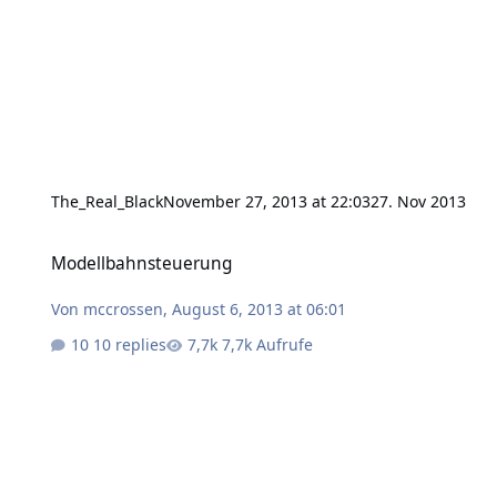
The_Real_Black
November 27, 2013 at 22:03
27. Nov 2013
Modellbahnsteuerung
Modellbahnsteuerung
Von
mccrossen
,
August 6, 2013 at 06:01
10 replies
7,7k Aufrufe