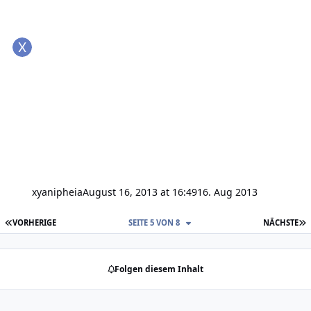
xyanipheia
August 16, 2013 at 16:49
16. Aug 2013
ERSTE SEITE
L
VORHERIGE
SEITE 5 VON 8
NÄCHSTE
Folgen diesem Inhalt