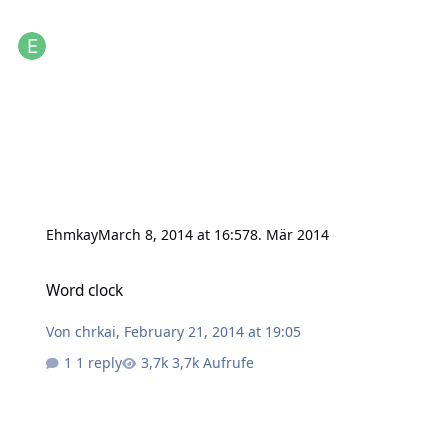
Ehmkay
March 8, 2014 at 16:57
8. Mär 2014
Word clock
Word clock
Von
chrkai
,
February 21, 2014 at 19:05
1 reply
3,7k Aufrufe