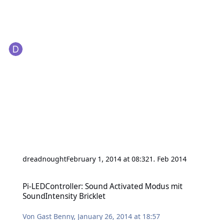
dreadnought
February 1, 2014 at 08:32
1. Feb 2014
Pi-LEDController: Sound Activated Modus mit SoundIntensity Brickl
Pi-LEDController: Sound Activated Modus mit
SoundIntensity Bricklet
Von
Gast Benny
,
January 26, 2014 at 18:57