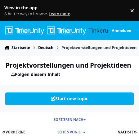
Skip to content
View in the app
×
Di
A better way to browse.
Learn more
.
Tinkerunity
Anmelden
Startseite
Deutsch
Projektvorstellungen und Projektideen
Projektvorstellungen und Projektideen
Folgen diesem Inhalt
Start new topic
SORTIEREN NACH
ERSTE SEITE
L
VORHERIGE
SEITE 5 VON 8
NÄCHSTE