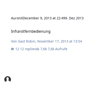
AuronX
December 9, 2013 at 22:49
9. Dez 2013
Infrarotfernbedienung
Infrarotfernbedienung
Von
Gast Robin
,
November 17, 2013 at 13:54
12 replies
7,6k Aufrufe