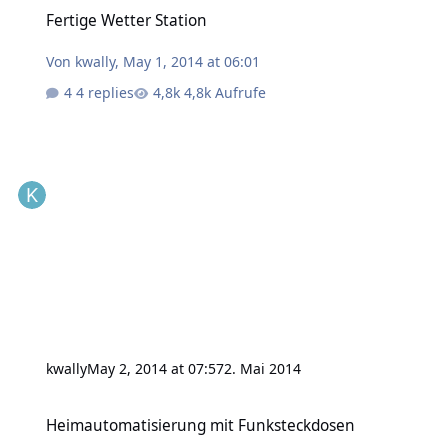
Fertige Wetter Station
Fertige Wetter Station
Von
kwally
,
May 1, 2014 at 06:01
4 replies
4,8k Aufrufe
kwally
May 2, 2014 at 07:57
2. Mai 2014
Heimautomatisierung mit Funksteckdosen
Heimautomatisierung mit Funksteckdosen