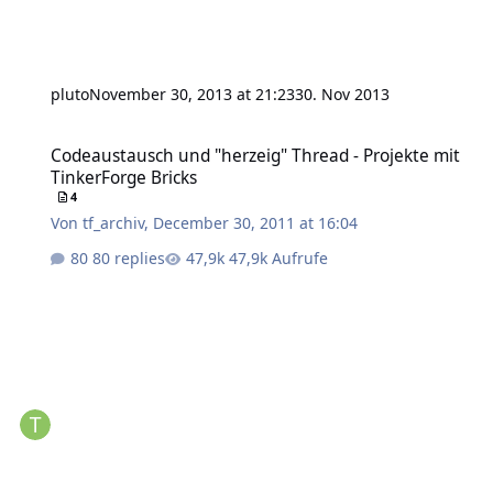
pluto
November 30, 2013 at 21:23
30. Nov 2013
Codeaustausch und "herzeig" Thread - Projekte mit TinkerForge Br
Codeaustausch und "herzeig" Thread - Projekte mit
TinkerForge Bricks
4
Von
tf_archiv
,
December 30, 2011 at 16:04
80 replies
47,9k Aufrufe