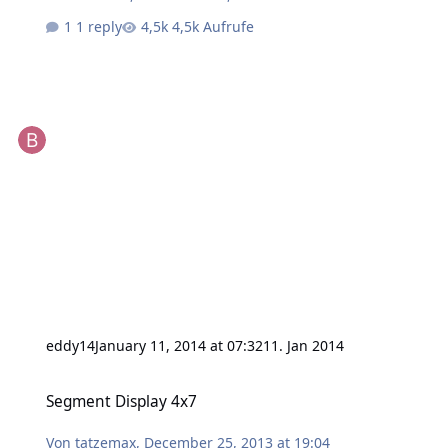
1 reply
4,5k Aufrufe
eddy14
January 11, 2014 at 07:32
11. Jan 2014
Segment Display 4x7
Segment Display 4x7
Von
tatzemax
,
December 25, 2013 at 19:04