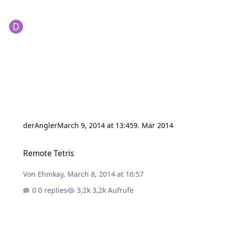
derAngler
March 9, 2014 at 13:45
9. Mär 2014
Remote Tetris
Remote Tetris
Von
Ehmkay
,
March 8, 2014 at 16:57
0 replies
3,2k Aufrufe