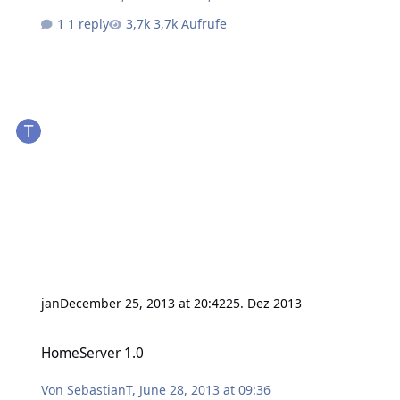
1 reply
3,7k Aufrufe
jan
December 25, 2013 at 20:42
25. Dez 2013
HomeServer 1.0
HomeServer 1.0
Von
SebastianT
,
June 28, 2013 at 09:36