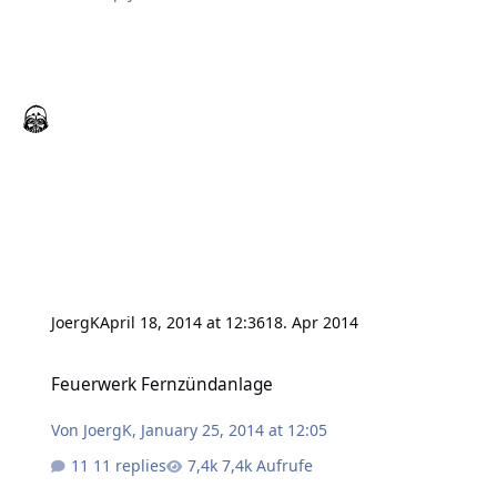
JoergK
April 18, 2014 at 12:36
18. Apr 2014
Feuerwerk Fernzündanlage
Feuerwerk Fernzündanlage
Von
JoergK
,
January 25, 2014 at 12:05
11 replies
7,4k Aufrufe