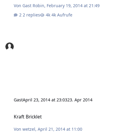
Von
Gast Robin
,
February 19, 2014 at 21:49
2 replies
4k Aufrufe
Gast
April 23, 2014 at 23:03
23. Apr 2014
Kraft Bricklet
Kraft Bricklet
Von
wetzel
,
April 21, 2014 at 11:00