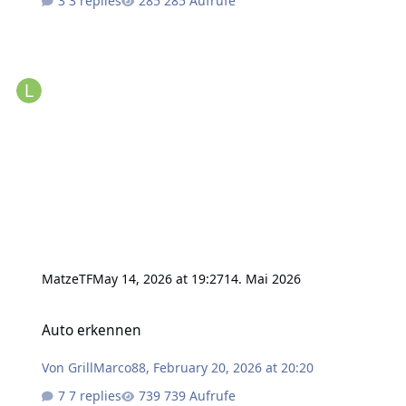
3 replies
285 Aufrufe
MatzeTF
May 14, 2026 at 19:27
14. Mai 2026
Auto erkennen
Auto erkennen
Von
GrillMarco88
,
February 20, 2026 at 20:20
7 replies
739 Aufrufe