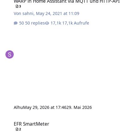
WARP in Home Assistant via MQTT und HTTP-API
3
Von
sahni
,
May 24, 2021 at 11:09
50 replies
17,1k Aufrufe
Alhu
May 29, 2026 at 17:46
29. Mai 2026
EFR SmartMeter
EFR SmartMeter
2