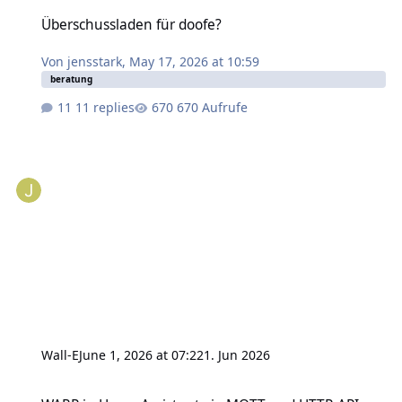
Überschussladen für doofe?
Überschussladen für doofe?
Von
jensstark
,
May 17, 2026 at 10:59
beratung
11 replies
670 Aufrufe
Wall-E
June 1, 2026 at 07:22
1. Jun 2026
WARP in Home Assistant via MQTT und HTTP-API