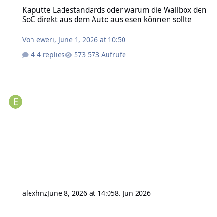
Kaputte Ladestandards oder warum die Wallbox den SoC direkt au
Kaputte Ladestandards oder warum die Wallbox den
SoC direkt aus dem Auto auslesen können sollte
Von
eweri
,
June 1, 2026 at 10:50
4 replies
573 Aufrufe
alexhnz
June 8, 2026 at 14:05
8. Jun 2026
Regression in Energy Manager 1.6.0? Wallbox verschwindet aus En