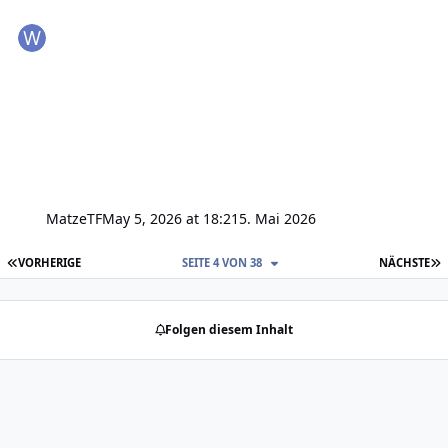
MatzeTF
May 5, 2026 at 18:21
5. Mai 2026
ERSTE SEITE
L
VORHERIGE
SEITE 4 VON 38
NÄCHSTE
Folgen diesem Inhalt