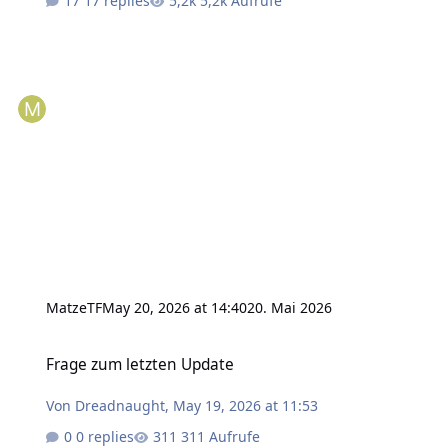
17 replies
5,2k Aufrufe
MatzeTF
May 20, 2026 at 14:40
20. Mai 2026
Frage zum letzten Update
Frage zum letzten Update
Von
Dreadnaught
,
May 19, 2026 at 11:53
0 replies
311 Aufrufe