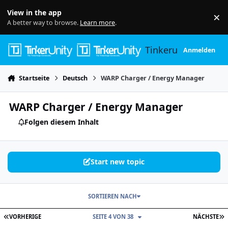
Skip to content
View in the app
×
Di
A better way to browse.
Learn more
.
Tinkerunity
Anmelden
Startseite
Deutsch
WARP Charger / Energy Manager
WARP Charger / Energy Manager
Folgen diesem Inhalt
Start new topic
SORTIEREN NACH
ERSTE SEITE
L
VORHERIGE
SEITE 4 VON 38
NÄCHSTE