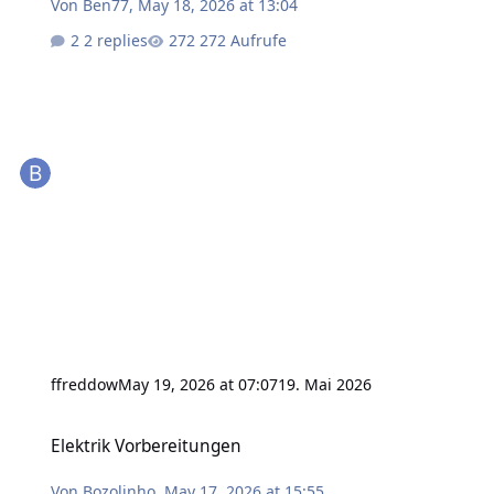
Von
Ben77
,
May 18, 2026 at 13:04
2 replies
272 Aufrufe
ffreddow
May 19, 2026 at 07:07
19. Mai 2026
Elektrik Vorbereitungen
Elektrik Vorbereitungen
Von
Bozolinho
,
May 17, 2026 at 15:55